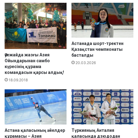
е
ч
з
е
е
м
ң
п
і
и
ө
о
т
н
Астанада шорт-тректен
Қазақстан чемпионаты
т
а
Әуежайда жазғы Азия
басталды
і
т
Ойындарынан самбо
ы
20.03.2026
күресінің құрама
ө
командасын қарсы алдық!
з
18.09.2018
м
ә
р
е
с
і
н
е
Астана қаласының әйелдер
Түркияның Анталия
ж
құрамасы – Азия
қаласында дзюдодан