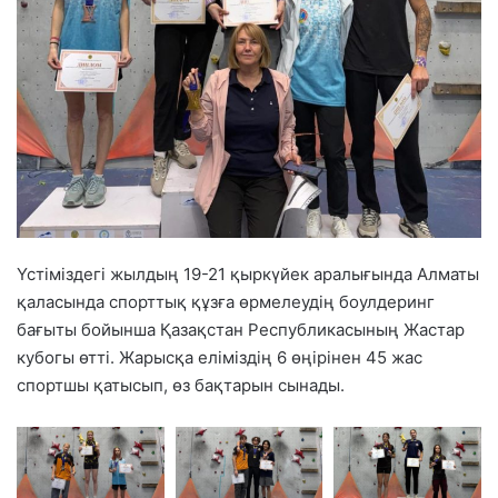
Үстіміздегі жылдың 19-21 қыркүйек аралығында Алматы
қаласында спорттық құзға өрмелеудің боулдеринг
бағыты бойынша Қазақстан Республикасының Жастар
кубогы өтті. Жарысқа еліміздің 6 өңірінен 45 жас
спортшы қатысып, өз бақтарын сынады.