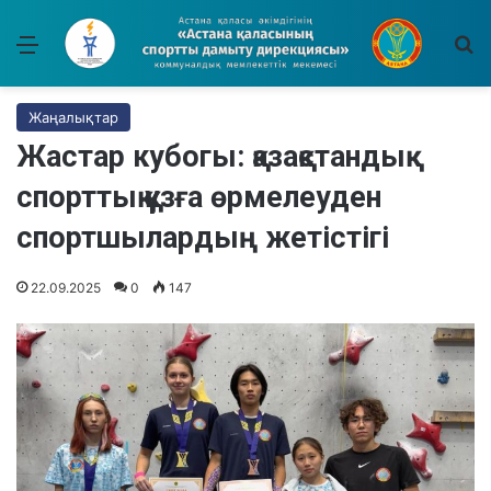
Мәзір
І
Жаңалықтар
Жастар кубогы: қазақстандық
спорттық құзға өрмелеуден
спортшылардың жетістігі
22.09.2025
0
147