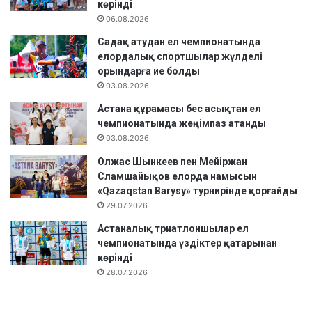
көрінді
06.08.2026
Садақ атудан ел чемпионатында
елордалық спортшылар жүлделі
орындарға ие болды
03.08.2026
Астана құрамасы бес асықтан ел
чемпионатында жеңімпаз атанды
03.08.2026
Олжас Шынкеев пен Мейіржан
Сламшайықов елорда намысын
«Qazaqstan Barysy» турнирінде қорғайды
29.07.2026
Астаналық триатлоншылар ел
чемпионатында үздіктер қатарынан
көрінді
28.07.2026