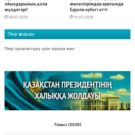
е
ойындарының қола
жасөспірімдер арасында
т
жүлдегері!
Еуропа кубогі өтті
т
09.02.2025
10.03.2026
і
Пікір қалдыру
Пікір орналастыру үшін
кіруіңіз
жөн.
Тамыз (2026)