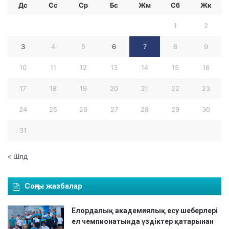
Дс
Сс
Ср
Бc
Жм
Сб
Жк
1
2
3
4
5
6
7
8
9
10
11
12
13
14
15
16
17
18
19
20
21
22
23
24
25
26
27
28
29
30
31
« Шлд
Соңғы жазбалар
Елордалық академиялық есу шеберлері
ел чемпионатында үздіктер қатарынан