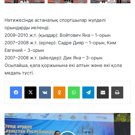
Нәтижесінде астаналық спортшылар жүлделі
орындарды иеленді.
2009–2010 ж.т. (қыздар): Войтович Яна – 1-орын
2007–2008 ж.т. (ерлер): Садре Дияр – 1-орын, Ким
Евгений – 3-орын
2007–2008 ж.т. (әйелдер): Дик Яна – 3-орын
Осылайша, қала қоржынына екі алтын және екі қола
медаль түсті.
VKontakte
Odnoklassniki
WhatsApp
Telegram
Share via Email
Басып шығару
С
т
е
н