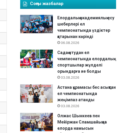
Соңғы жазбалар
Елордалық академиялық есу
шеберлері ел
чемпионатында үздіктер
қатарынан көрінді
06.08.2026
Садақ атудан ел
чемпионатында елордалық
спортшылар жүлделі
орындарға ие болды
03.08.2026
Астана құрамасы бес асықтан
ел чемпионатында
жеңімпаз атанды
03.08.2026
Олжас Шынкеев пен
Мейіржан Сламшайықов
елорда намысын