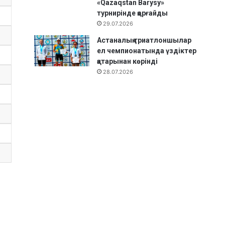
«Qazaqstan Barysy»
турнирінде қорғайды
29.07.2026
Астаналық триатлоншылар
ел чемпионатында үздіктер
қатарынан көрінді
28.07.2026