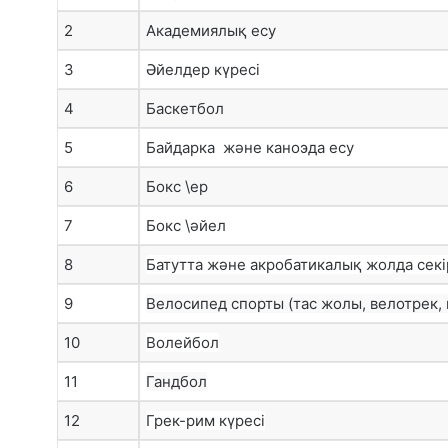
2
Академиялық есу
3
Әйелдер күресі
4
Баскетбол
5
Байдарка және каноэда есу
6
Бокс \ер
7
Бокс \әйел
8
Батутта және акробатикалық жолда секі
9
Велосипед спорты (тас жолы, велотрек,
10
Волейбол
11
Гандбол
12
Грек-рим күресі