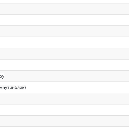
ру
 маутинбайк)