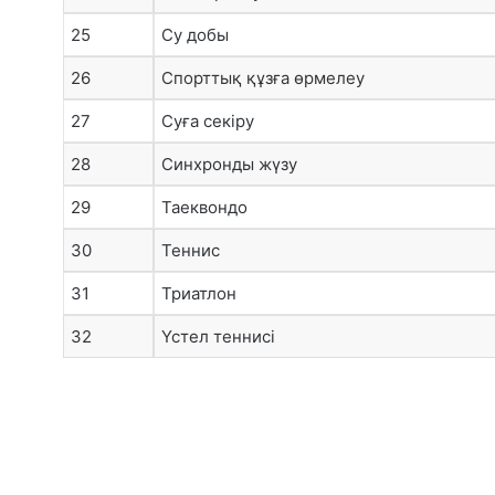
25
Су добы
26
Спорттық құзға өрмелеу
27
Суға секіру
28
Синхронды жүзу
29
Таеквондо
30
Теннис
31
Триатлон
32
Үстел теннисі