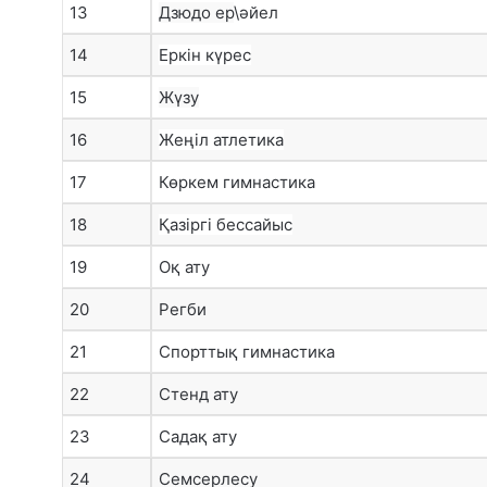
13
Дзюдо ер
\әйел
14
Еркін күрес
15
Жүзу
16
Жеңіл атлетика
17
Көркем гимнастика
18
Қазіргі бессайыс
19
Оқ ату
20
Регби
21
Спорттық гимнастика
22
Стенд ату
23
Садақ ату
24
Семсерлесу