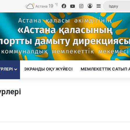
℃
19
Facebook
YouTube
Instagram
Кіру
Sidebar
Астана
ҮРЛЕРІ
ЭКРАНДЫ ОҚУ ЖҮЙЕСІ
МЕМЛЕКЕТТІК САТЫП 
рлері