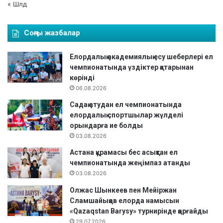
« Шлд
Соңғы жазбалар
Елордалық академиялық есу шеберлері ел
чемпионатында үздіктер қатарынан
көрінді
06.08.2026
Садақ атудан ел чемпионатында
елордалық спортшылар жүлделі
орындарға ие болды
03.08.2026
Астана құрамасы бес асықтан ел
чемпионатында жеңімпаз атанды
03.08.2026
Олжас Шынкеев пен Мейіржан
Сламшайықов елорда намысын
«Qazaqstan Barysy» турнирінде қорғайды
29.07.2026