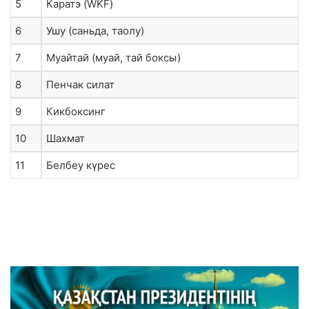
5
Каратэ (WKF)
6
Ушу (саньда, таолу)
7
Муайтай (муай, тай боксы)
8
Пенчак силат
9
Кикбоксинг
10
Шахмат
11
Белбеу күрес