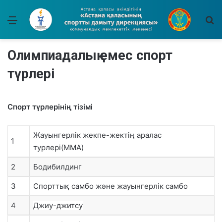
Мәзір
І
Олимпиадалық емес спорт
түрлері
Спорт түрлерінің тізімі
Жауынгерлік жекпе-жектің аралас
1
турлері(ММА)
2
Бодибилдинг
3
Спорттық самбо және жауынгерлік самбо
4
Джиу-джитсу