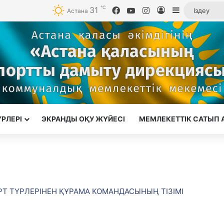
℃
31
Facebook
YouTube
Instagram
Кіру
Sidebar
Астана
ҮРЛЕРІ
ЭКРАНДЫ ОҚУ ЖҮЙЕСІ
МЕМЛЕКЕТТІК САТЫП 
Т ТҮРЛЕРІНЕН ҚҰРАМА КОМАНДАСЫНЫҢ ТІЗІМІ