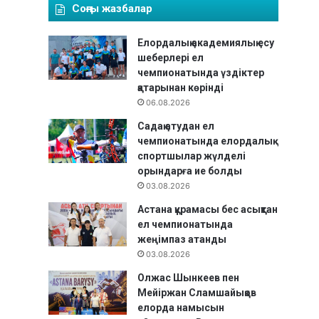
Соңғы жазбалар
Елордалық академиялық есу
шеберлері ел
чемпионатында үздіктер
қатарынан көрінді
06.08.2026
Садақ атудан ел
чемпионатында елордалық
спортшылар жүлделі
орындарға ие болды
03.08.2026
Астана құрамасы бес асықтан
ел чемпионатында
жеңімпаз атанды
03.08.2026
Олжас Шынкеев пен
Мейіржан Сламшайықов
елорда намысын