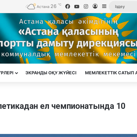
℃
26
Facebook
YouTube
Instagram
Кіру
Sidebar
Астана
ҮРЛЕРІ
ЭКРАНДЫ ОҚУ ЖҮЙЕСІ
МЕМЛЕКЕТТІК САТЫП 
летикадан ел чемпионатында 10