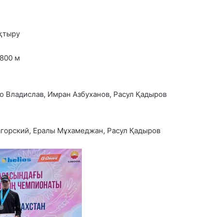
қтыру
800 м
о Владислав, Имран Азбуханов, Расул Қадыров
агорский, Ералы Мұхамеджан, Расул Қадыров