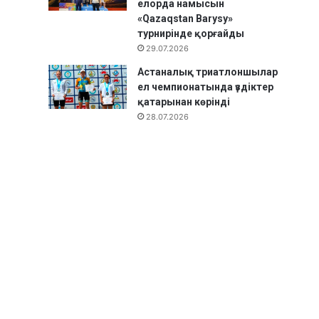
елорда намысын
«Qazaqstan Barysy»
турнирінде қорғайды
29.07.2026
Астаналық триатлоншылар
ел чемпионатында үздіктер
қатарынан көрінді
28.07.2026