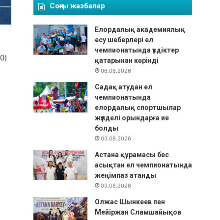
Соңғы жазбалар
Елордалық академиялық
есу шеберлері ел
чемпионатында үздіктер
0)
қатарынан көрінді
06.08.2026
Садақ атудан ел
чемпионатында
елордалық спортшылар
жүлделі орындарға ие
болды
03.08.2026
Астана құрамасы бес
асықтан ел чемпионатында
жеңімпаз атанды
03.08.2026
Олжас Шынкеев пен
Мейіржан Сламшайықов