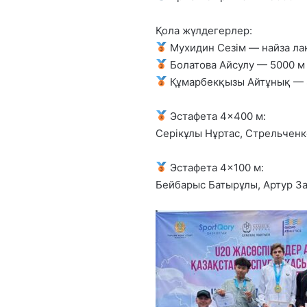
Қола жүлдегерлер:
Мухидин Сезім — найза ла
Болатова Айсулу — 5000 м
Құмарбекқызы Айтұнық — 
Эстафета 4×400 м:
Серікұлы Нұртас, Стрельченк
Эстафета 4×100 м:
Бейбарыс Батырұлы, Артур З