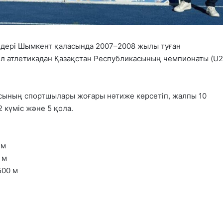
ндері Шымкент қаласында 2007–2008 жылы туған
іл атлетикадан Қазақстан Республикасының чемпионаты (U2
ласының спортшылары жоғары нәтиже көрсетіп, жалпы 10
2 күміс және 5 қола.
 м
 м
500 м