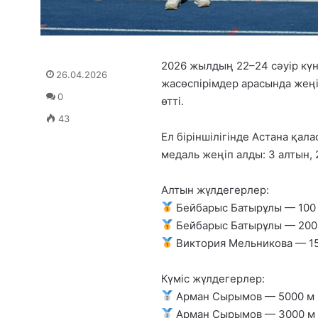
2026 жылдың 22–24 сәуір кү
26.04.2026
жасөспірімдер арасында жең
0
өтті.
43
Ел біріншілігінде Астана қа
медаль жеңіп алды: 3 алтын, 
Алтын жүлдегерлер:
Бейбарыс Батырұлы — 100
Бейбарыс Батырұлы — 200
Виктория Мельникова — 1
Күміс жүлдегерлер:
Арман Сырымов — 5000 м
Арман Сырымов — 3000 м