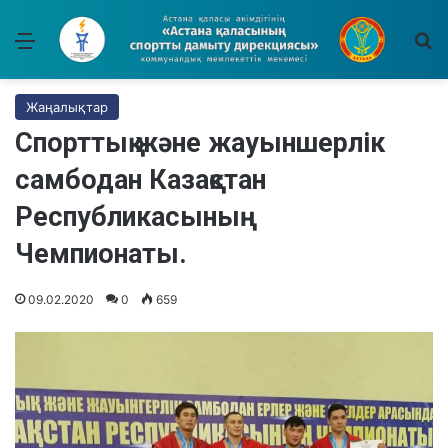
Мәзір
І
Жаңалықтар
Спорттық және жауыншерлік
самбодан Казақстан
Республикасының
Чемпионаты.
09.02.2020
0
659