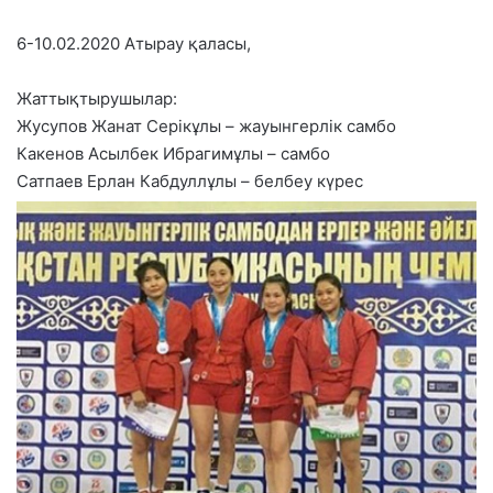
6-10.02.2020 Атырау қаласы,
Жаттықтырушылар:
Жусупов Жанат Серікұлы – жауынгерлік самбо
Какенов Асылбек Ибрагимұлы – самбо
Сатпаев Ерлан Кабдуллұлы – белбеу күрес