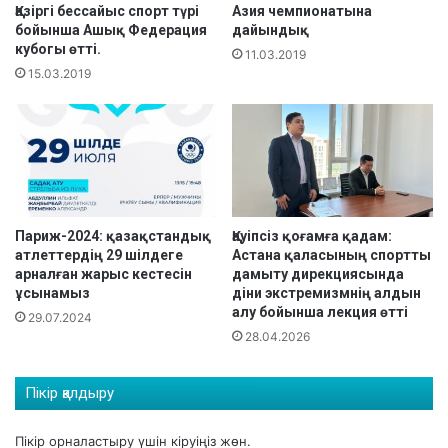
л
е
Қазіргі бессайыс спорт түрі
Азия чемпионатына
ы
с
бойынша Ашық Федерация
дайындық
қ
п
кубогы өтті.
11.03.2019
а
о
15.03.2019
р
р
а
т
л
б
ы
о
қ
й
т
ы
у
н
р
ш
Париж-2024: қазақстандық
Қауіпсіз қоғамға қадам:
н
атлеттердің 29 шілдеге
Астана қаласының спортты
а
арналған жарыс кестесін
дамыту дирекциясында
и
р
ұсынамыз
діни экстремизмнің алдын
р
е
алу бойынша лекция өтті
і
29.07.2024
с
28.04.2026
.
п
у
б
Пікір қалдыру
л
и
Пікір орналастыру үшін
кіруіңіз
жөн.
к