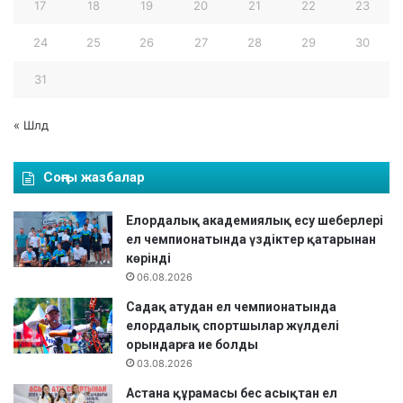
17
18
19
20
21
22
23
н
е
24
25
26
27
28
29
30
т
а
31
л
д
а
« Шлд
у
о
Соңғы жазбалар
р
т
а
Елордалық академиялық есу шеберлері
л
ел чемпионатында үздіктер қатарынан
ы
көрінді
ғ
06.08.2026
ы
Садақ атудан ел чемпионатында
н
елордалық спортшылар жүлделі
д
орындарға ие болды
а
03.08.2026
ә
д
Астана құрамасы бес асықтан ел