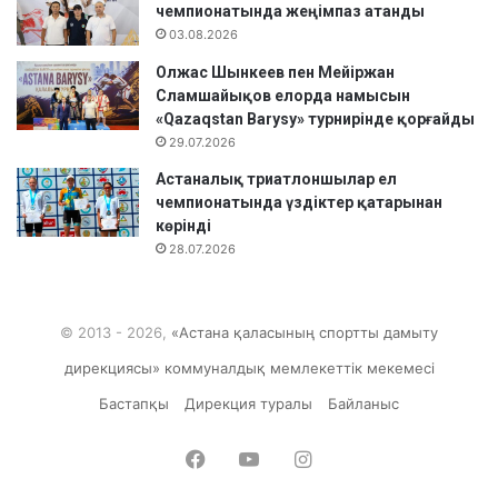
і
чемпионатында жеңімпаз атанды
с
03.08.2026
к
Олжас Шынкеев пен Мейіржан
е
Сламшайықов елорда намысын
р
«Qazaqstan Barysy» турнирінде қорғайды
л
29.07.2026
е
р
Астаналық триатлоншылар ел
д
чемпионатында үздіктер қатарынан
і
көрінді
ң
28.07.2026
б
і
л
© 2013 - 2026,
«Астана қаласының спортты дамыту
і
к
дирекциясы» коммуналдық мемлекеттік мекемесі
т
і
Бастапқы
Дирекция туралы
Байланыс
л
і
Facebook
YouTube
Instagram
г
і