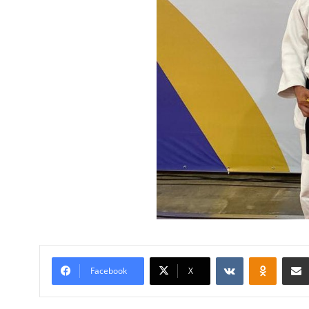
VKontakte
Odnoklassniki
Facebook
X