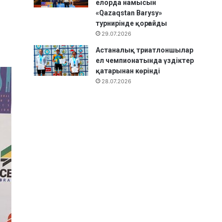
елорда намысын
«Qazaqstan Barysy»
турнирінде қорғайды
29.07.2026
Астаналық триатлоншылар
ел чемпионатында үздіктер
қатарынан көрінді
28.07.2026