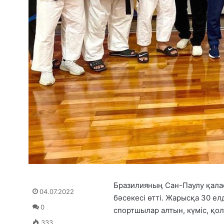
Бразилияның Сан-Паулу қала
04.07.2022
бәсекесі өтті. Жарысқа 30 е
0
спортшылар алтын, күміс, қо
333