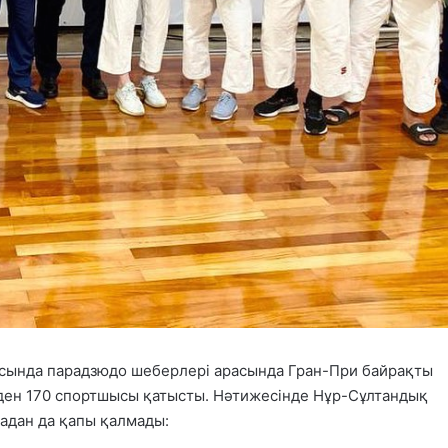
сында парадзюдо шеберлері арасында Гран-При байрақты
лден 170 спортшысы қатысты. Нәтижесінде Нұр-Сұлтандық
ладан да қапы қалмады: