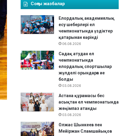
Соңғы жазбалар
Елордалық академиялық
есу шеберлері ел
чемпионатында үздіктер
қатарынан көрінді
06.08.2026
Садақ атудан ел
чемпионатында
елордалық спортшылар
жүлделі орындарға ие
болды
03.08.2026
Астана құрамасы бес
асықтан ел чемпионатында
жеңімпаз атанды
03.08.2026
Олжас Шынкеев пен
Мейіржан Сламшайықов