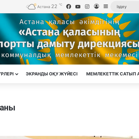
℃
22
Facebook
YouTube
Instagram
Кіру
Sidebar
Астана
ҮРЛЕРІ
ЭКРАНДЫ ОҚУ ЖҮЙЕСІ
МЕМЛЕКЕТТІК САТЫП 
маны