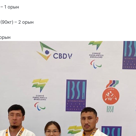
 – 1 орын
(90кг) – 2 орын
 орын