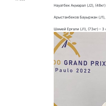
Науатбек Ақмарал (J2), (48кг)
Арыстанбеков Бауыржан (J1), 
Шәмей Ерғали (J1), (73кг) – 3