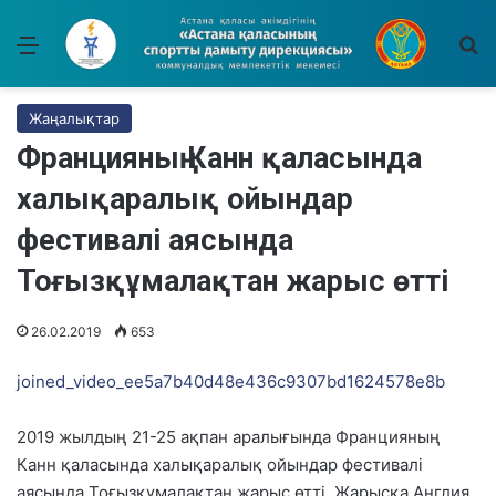
Мәзір
І
Жаңалықтар
Францияның Канн қаласында
халықаралық ойындар
фестивалі аясында
Тоғызқұмалақтан жарыс өтті
26.02.2019
653
joined_video_ee5a7b40d48e436c9307bd1624578e8b
2019 жылдың 21-25 ақпан аралығында Францияның
Канн қаласында халықаралық ойындар фестивалі
аясында Тоғызқұмалақтан жарыс өтті. Жарысқа Англия,