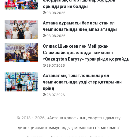
орындарға ие болды
03.08.2026
Астана құрамасы бес асықтан ел
чемпионатында жеңімпаз атанды
03.08.2026
Олжас Шынкеев пен Мейіржан
Сламшайықов елорда намысын
«Qazaqstan Barysy» турнирінде қорғайды
29.07.2026
Астаналық триатлоншылар ел
чемпионатында үздіктер қатарынан
көрінді
28.07.2026
© 2013 - 2026,
«Астана қаласының спортты дамыту
дирекциясы» коммуналдық мемлекеттік мекемесі