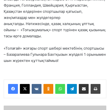
Франция, Голландия, Швейцария, Қырғызстан,
Қазақстан елдерінен спортшылар қатысып,
жеңімпаздар мен жүлдегерлер
анықталды. Нәтижесінде, қазақ халқының ұлттық
ойыны – «Тоғызқұмалық» спорт түрінен қазақ қызының
тасы өрге домалады.
«Толағай» жоғары спорт шебері мектебінің спортшысы
– Базаралиева Гульнара Бахтқызын жүлделі 1 орынымен
шын жүректен құттықтаймыз!
VKontakte
Odnoklassniki
WhatsApp
Telegram
Share via Email
Басып шығару
Г