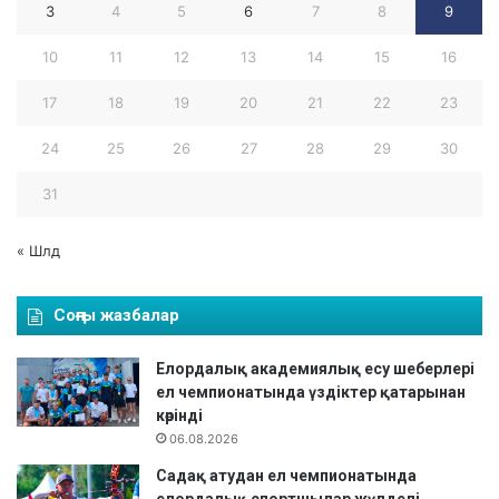
3
4
5
6
7
8
9
т
ы
10
11
12
13
14
15
16
ө
т
17
18
19
20
21
22
23
т
і
24
25
26
27
28
29
30
31
« Шлд
Соңғы жазбалар
Елордалық академиялық есу шеберлері
ел чемпионатында үздіктер қатарынан
көрінді
06.08.2026
Садақ атудан ел чемпионатында
елордалық спортшылар жүлделі