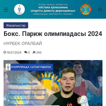
Мәзір
І
Жаңалықтар
Бокс. Париж олимпиадасы 2024
НҰРБЕК ОРАЛБАЙ
18.07.2024
0
240