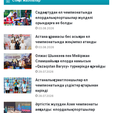
Соңғы жазбалар
Садақ атудан ел чемпионатында
елордалық спортшылар жүлделі
орындарға ие болды
03.08.2026
Астана құрамасы бес асықтан ел
чемпионатында жеңімпаз атанды
03.08.2026
Олжас Шынкеев пен Мейіржан
Сламшайықов елорда намысын
«Qazaqstan Barysy» турнирінде қорғайды
29.07.2026
Астаналық триатлоншылар ел
чемпионатында үздіктер қатарынан
көрінді
28.07.2026
Әртістік жүзуден Азия чемпионаты
аяқталды: елордалық спортшылар