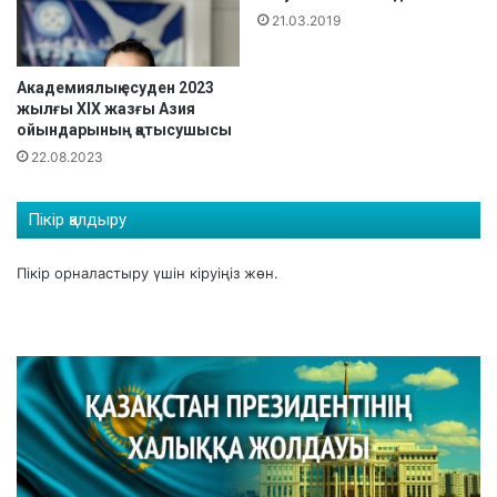
а
21.03.2019
д
а
с
Академиялық есуден 2023
ы
жылғы ХІХ жазғы Азия
2
ойындарының қатысушысы
0
22.08.2023
2
4
Пікір қалдыру
Пікір орналастыру үшін
кіруіңіз
жөн.