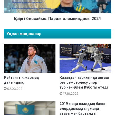
д
і
а
б
с
е
ы
с
Қазіргі бессайыс. Париж олимпиадасы 2024
2
с
0
а
Ұқсас мақалалар
2
й
4
ы
с
.
П
а
р
и
ж
Рейтингтік жарысқа
Қазақстан тарихында алғаш
дайындық
рет семсерлесу спорт
о
түрінен Әлем Кубогы өтеді
л
02.03.2021
и
17.10.2022
м
2019 жаңа жылдың басы
п
елордамыздың жаңа
и
атауымен басталды!