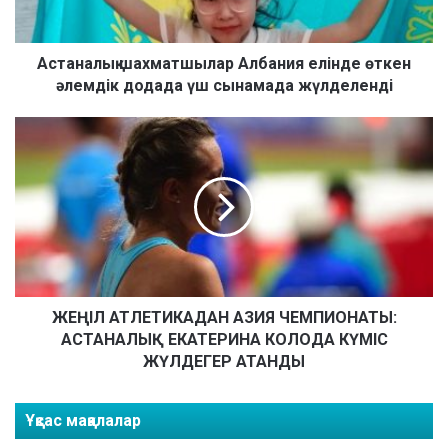
ы
қ
ш
Астаналық шахматшылар Албания елінде өткен
а
әлемдік додада үш сынамада жүлделенді
х
м
Ж
а
Е
т
Ң
ш
І
ы
Л
л
А
а
Т
р
Л
А
Е
л
Т
ЖЕҢІЛ АТЛЕТИКАДАН АЗИЯ ЧЕМПИОНАТЫ:
б
И
АСТАНАЛЫҚ ЕКАТЕРИНА КОЛОДА КҮМІС
а
К
ЖҮЛДЕГЕР АТАНДЫ
н
А
и
Д
я
Ұқсас мақалалар
А
е
Н