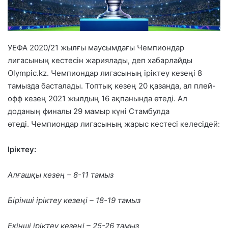
УЕФА 2020/21 жылғы маусымдағы Чемпиондар
лигасының кестесін жариялады, деп хабарлайды
Olympic.kz. Чемпиондар лигасының іріктеу кезеңі 8
тамызда басталады. Топтық кезең 20 қазанда, ал плей-
офф кезең 2021 жылдың 16 ақпанында өтеді. Ал
доданың финалы 29 мамыр күні Стамбулда
өтеді. Чемпиондар лигасының жарыс кестесі келесідей:
Іріктеу:
Алғашқы кезең – 8-11 тамыз
Бірінші іріктеу кезеңі – 18-19 тамыз
Екінші іріктеу кезеңі – 25-26 тамыз