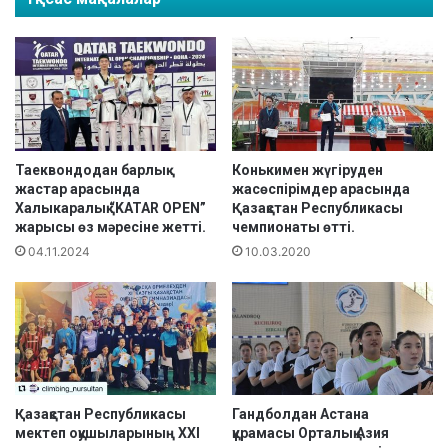
е
и
р
р
с
у
и
с
а
ж
д
ұ
а
қ
ғ
т
а
Таеквондодан барлық
Конькимен жүгіруден
ы
жастар арасында
жасөспірімдер арасында
е
Халыкаралық “KATAR OPEN”
Қазақстан Республикасы
р
р
жарысы өз мәресіне жетті.
чемпионаты өтті.
д
і
ы
04.11.2024
10.03.2020
к
т
і
л
е
р
і
з
Қазақстан Республикасы
Гандболдан Астана
д
мектеп оқушыларының XXI
құрамасы Орталық Азия
е