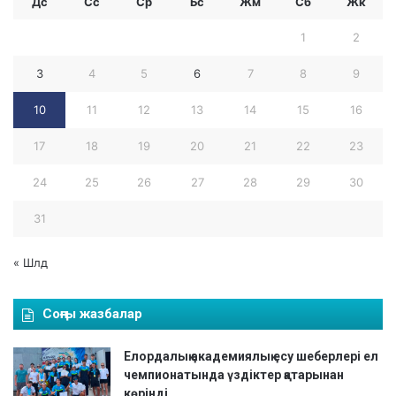
Дс
Сс
Ср
Бc
Жм
Сб
Жк
1
2
3
4
5
6
7
8
9
10
11
12
13
14
15
16
17
18
19
20
21
22
23
24
25
26
27
28
29
30
31
« Шлд
Соңғы жазбалар
Елордалық академиялық есу шеберлері ел
чемпионатында үздіктер қатарынан
көрінді