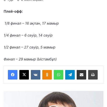
Плей-офф:
1/8 финал – 16 ақпан, 17 мамыр
1/4 финал – 6 сәуір, 14 сәуір
1/2 финал – 27 сәуір, 5 мамыр
Финал – 29 мамыр (Ыстамбұл)
VKontakte
Odnoklassniki
WhatsApp
Telegram
Share via Email
Басып шығару
О
л
и