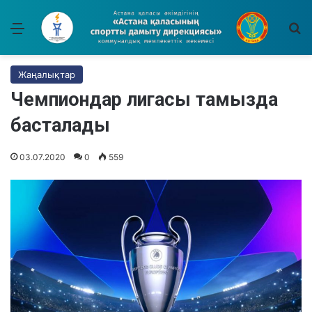
Мәзір
І
Жаңалықтар
Чемпиондар лигасы тамызда
басталады
03.07.2020
0
559