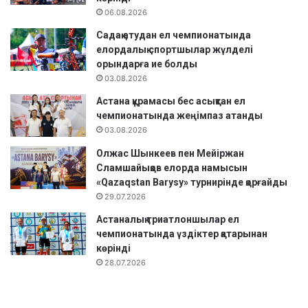
06.08.2026
Садақ атудан ел чемпионатында
елордалық спортшылар жүлделі
орындарға ие болды
03.08.2026
Астана құрамасы бес асықтан ел
чемпионатында жеңімпаз атанды
03.08.2026
Олжас Шынкеев пен Мейіржан
Сламшайықов елорда намысын
«Qazaqstan Barysy» турнирінде қорғайды
29.07.2026
Астаналық триатлоншылар ел
чемпионатында үздіктер қатарынан
көрінді
28.07.2026