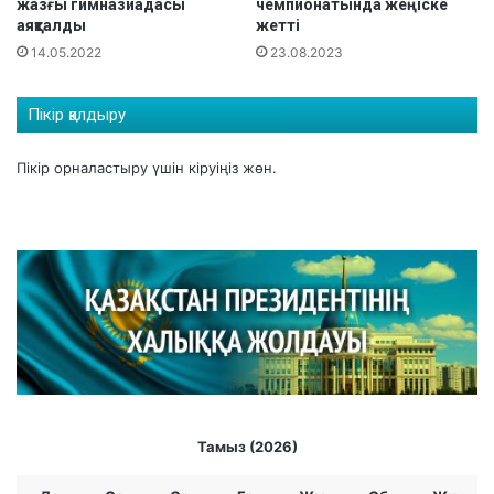
жазғы гимназиадасы
чемпионатында жеңіске
с
аяқталды
жетті
т
14.05.2022
23.08.2023
і
р
і
Пікір қалдыру
л
і
Пікір орналастыру үшін
кіруіңіз
жөн.
п
ж
а
т
ы
р
Тамыз (2026)