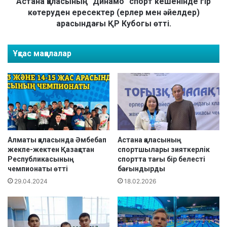
а
Астана қаласының "Динамо" спорт кешенінде гір
к
с
көтеруден ересектер (ерлер мен әйелдер)
ү
ы
арасындағы ҚР Кубогы өтті.
н
н
і
ы
”
Ұқсас мақалалар
ң
қ
"
а
Д
р
и
с
н
а
а
ң
м
ы
о
н
"
Алматы қаласында Әмбебап
Астана қаласының
д
с
жекпе-жектен Қазақстан
спортшылары зияткерлік
а
Республикасының
спортта тағы бір белесті
п
“
чемпионаты өтті
бағындырды
о
А
р
29.04.2024
18.02.2026
с
т
т
к
а
е
н
ш