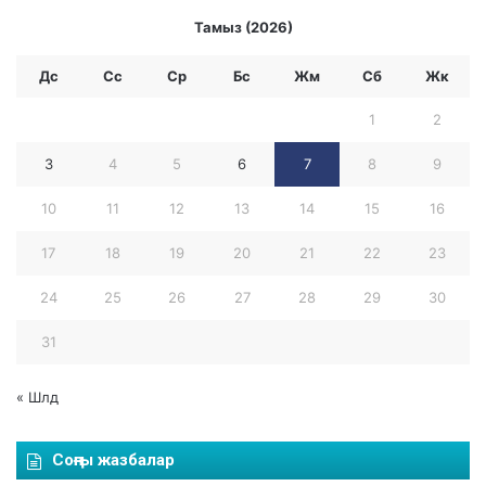
т
с
у
Тамыз (2026)
е
д
к
и
Дс
Сс
Ср
Бc
Жм
Сб
Жк
т
р
е
е
1
2
р
к
(
ц
3
4
5
6
7
8
9
е
и
р
10
11
12
13
14
15
16
я
л
с
е
17
18
19
20
21
22
23
ы
р
”
м
24
25
26
27
28
29
30
қ
е
ы
н
31
з
ә
м
й
е
е
« Шлд
т
л
к
д
Соңғы жазбалар
е
е
р