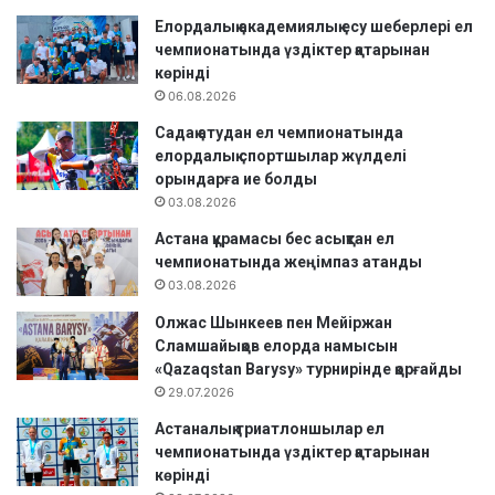
р
л
)
Елордалық академиялық есу шеберлері ел
е
а
чемпионатында үздіктер қатарынан
р
р
көрінді
і
а
06.08.2026
а
с
Садақ атудан ел чемпионатында
р
ы
елордалық спортшылар жүлделі
а
н
орындарға ие болды
с
д
03.08.2026
ы
а
н
ғ
Астана құрамасы бес асықтан ел
д
ы
чемпионатында жеңімпаз атанды
а
Қ
03.08.2026
в
Р
о
Олжас Шынкеев пен Мейіржан
К
л
Сламшайықов елорда намысын
у
е
«Qazaqstan Barysy» турнирінде қорғайды
б
й
29.07.2026
о
б
г
Астаналық триатлоншылар ел
о
ы
чемпионатында үздіктер қатарынан
л
ө
көрінді
д
т