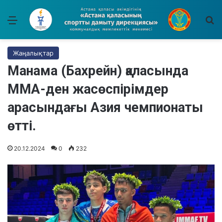
Мәзір
І
Жаңалықтар
Манама (Бахрейн) қаласында
ММА-ден жасөспірімдер
арасындағы Азия чемпионаты
өтті.
20.12.2024
0
232