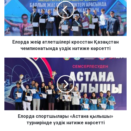
р
д
а
ж
е
ң
і
Елорда жеңіл атлетшілері кросстан Қазақстан
л
чемпионатында үздік нәтиже көрсетті
а
т
Е
л
л
е
о
т
р
ш
д
і
а
л
с
е
п
р
о
і
р
Елорда спортшылары «Астана қылышы»
к
т
турнирінде үздік нәтиже көрсетті
р
ш