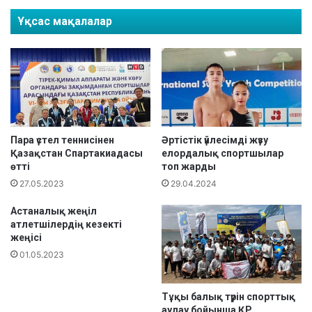
о
ы
Ұқсас мақалалар
с
л
с
а
т
р
а
ы
н
«
Қ
А
а
с
з
т
а
а
Пара үстел теннисінен
Әртістік үйлесімді жүзу
қ
Қазақстан Спартакиадасы
елордалық спортшылар
н
өтті
топ жарды
с
а
т
қ
27.05.2023
29.04.2024
а
ы
н
Астаналық жеңіл
л
атлетшілердің кезекті
ч
ы
жеңісі
е
ш
м
01.05.2023
ы
п
»
и
т
Тұқы балық түрін спорттық
о
у
аулау бойынша ҚР