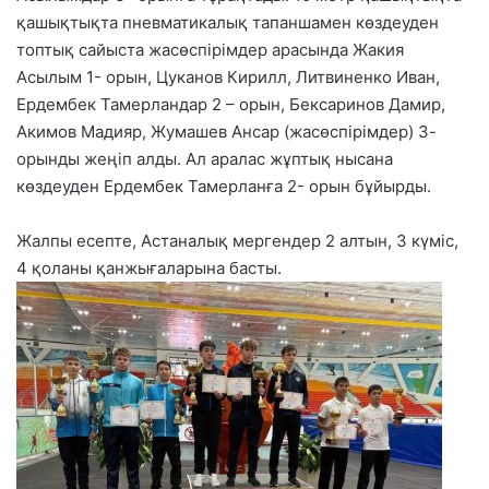
қашықтықта пневматикалық тапаншамен көздеуден
топтық сайыста жасөспірімдер арасында Жакия
Асылым 1- орын, Цуканов Кирилл, Литвиненко Иван,
Ердембек Тамерландар 2 – орын, Бексаринов Дамир,
Акимов Мадияр, Жумашев Ансар (жасөспірімдер) 3-
орынды жеңіп алды. Ал аралас жұптық нысана
көздеуден Ердембек Тамерланға 2- орын бұйырды.
Жалпы есепте, Астаналық мергендер 2 алтын, 3 күміс,
4 қоланы қанжығаларына басты.