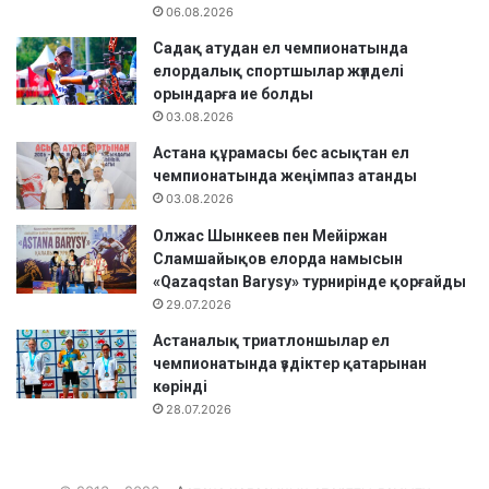
06.08.2026
Садақ атудан ел чемпионатында
елордалық спортшылар жүлделі
орындарға ие болды
03.08.2026
Астана құрамасы бес асықтан ел
чемпионатында жеңімпаз атанды
03.08.2026
Олжас Шынкеев пен Мейіржан
Сламшайықов елорда намысын
«Qazaqstan Barysy» турнирінде қорғайды
29.07.2026
Астаналық триатлоншылар ел
чемпионатында үздіктер қатарынан
көрінді
28.07.2026