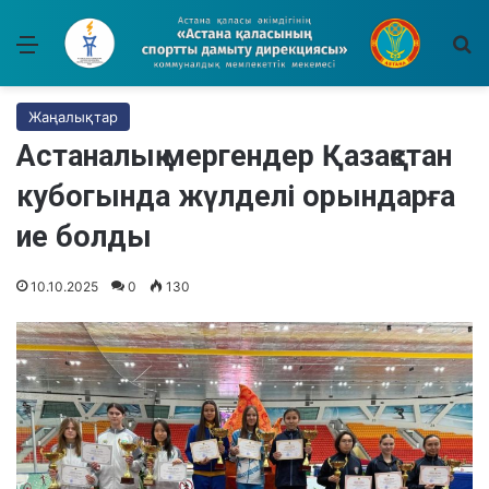
Мәзір
І
Жаңалықтар
Астаналық мергендер Қазақстан
кубогында жүлделі орындарға
ие болды
10.10.2025
0
130