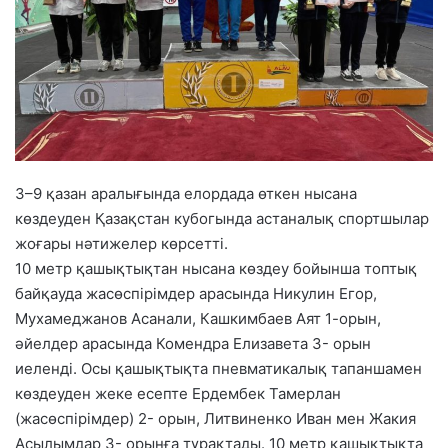
3–9 қазан аралығында елордада өткен нысана
көздеуден Қазақстан кубогында астаналық спортшылар
жоғары нәтижелер көрсетті.
10 метр қашықтықтан нысана көздеу бойынша топтық
байқауда жасөспірімдер арасында Никулин Егор,
Мухамеджанов Асанали, Кашкимбаев Аят 1-орын,
әйелдер арасында Комендра Елизавета 3- орын
иеленді. Осы қашықтықта пневматикалық тапаншамен
көздеуден жеке есепте Ердембек Тамерлан
(жасөспірімдер) 2- орын, Литвиненко Иван мен Жакия
Асылымдар 3- орынға тұрақтады. 10 метр қашықтықта