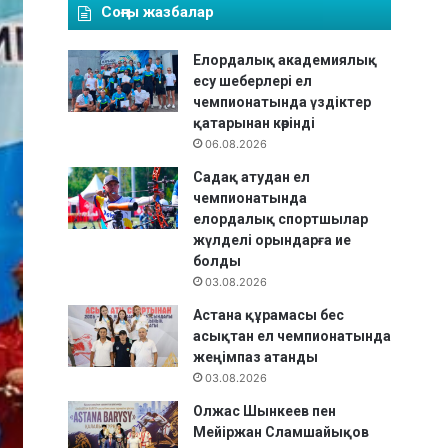
Соңғы жазбалар
Елордалық академиялық
есу шеберлері ел
чемпионатында үздіктер
қатарынан көрінді
06.08.2026
Садақ атудан ел
чемпионатында
елордалық спортшылар
жүлделі орындарға ие
болды
03.08.2026
Астана құрамасы бес
асықтан ел чемпионатында
жеңімпаз атанды
03.08.2026
Олжас Шынкеев пен
Мейіржан Сламшайықов