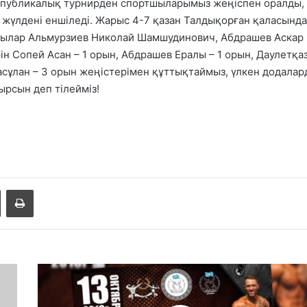
спубликалық турнирден спортшыларымыз жеңіспен оралды,
а жүлдені еншіледі. Жарыс 4-7 қазан Талдықорған қаласында
шылар Альмурзиев Николай Шамшудинович, Абдрашев Аскар
ін Сопей Асан – 1 орын, Абдрашев Ералы – 1 орын, Даулетқа
асұлан – 3 орын жеңіс
терімен құттықтаймыз, үлкен додалар
ырсын деп тілейміз!
Share via Email
Басып шығару
Б
о
д