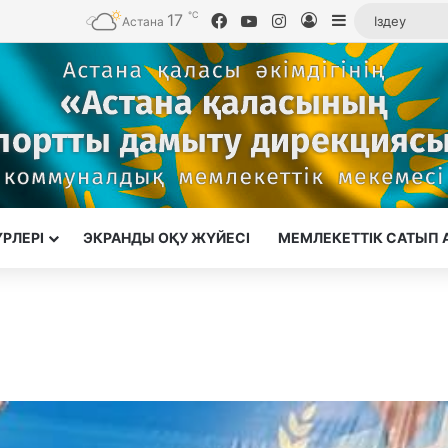
℃
17
Facebook
YouTube
Instagram
Кіру
Sidebar
Астана
ҮРЛЕРІ
ЭКРАНДЫ ОҚУ ЖҮЙЕСІ
МЕМЛЕКЕТТІК САТЫП 