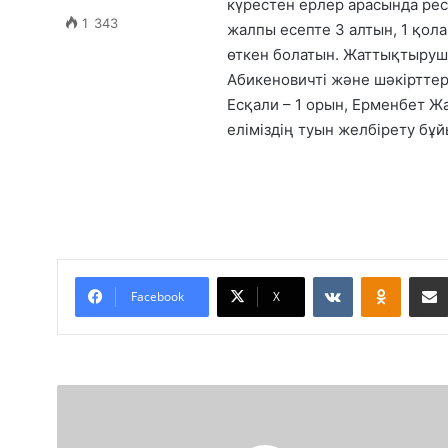
күрестен ерлер арасында ре
1 343
жалпы есепте 3 алтын, 1 қол
өткен болатын. Жаттықтыру
Абикеновичті және шәкірттер
Есқали – 1 орын, Ерменбет Ж
еліміздің туын желбірету бұй
VKontakte
Odnoklassniki
Facebook
X
Д
з
ю