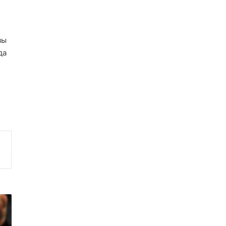
зы
да