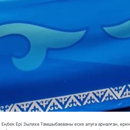
Еңбек Ері Зылиха Тамшыбаеваны еске алуға арналған, еркі