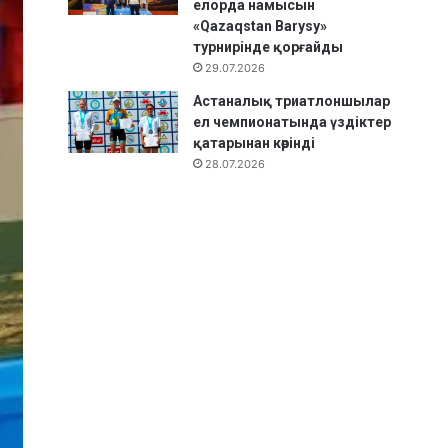
елорда намысын
«Qazaqstan Barysy»
турнирінде қорғайды
29.07.2026
Астаналық триатлоншылар
ел чемпионатында үздіктер
қатарынан көрінді
28.07.2026