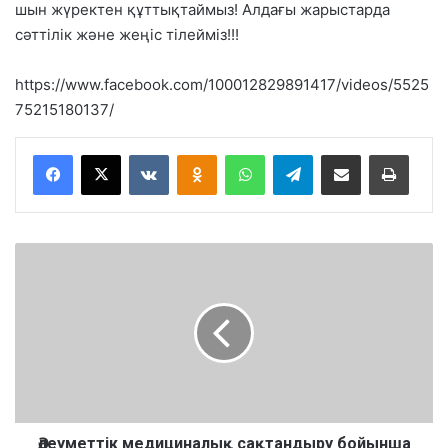
шын жүректен құттықтаймыз! Алдағы жарыстарда
сәттілік және жеңіс тілейміз!!!
https://www.facebook.com/100012829891417/videos/5525
75215180137/
VKontakte
Odnoklassniki
WhatsApp
Telegram
Share via Email
Басып шығару
Ә
л
е
у
м
е
т
т
і
к
Әлеуметтік медициналық сақтандыру бойынша