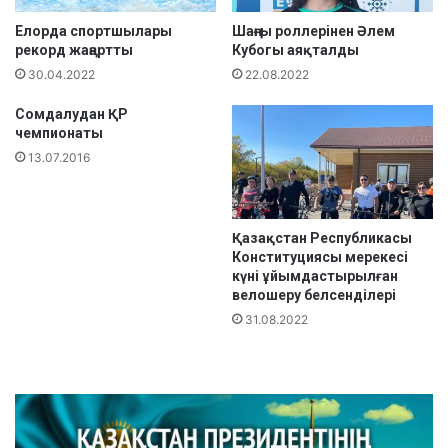
б
о
Елорда спортшылары
Шаңғы роллерінен Әлем
й
рекорд жаңартты
Кубогы аяқталды
ы
30.04.2022
22.08.2022
н
ш
Сомдалудан ҚР
чемпионаты
а
м
13.07.2016
ә
л
і
Қазақстан Республикасы
м
Конституциясы мерекесі
е
күні ұйымдастырылған
т
велошеру белсенділері
31.08.2022