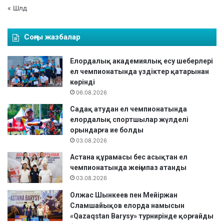
« Шлд
Соңғы жазбалар
Елордалық академиялық есу шеберлері
ел чемпионатында үздіктер қатарынан
көрінді
06.08.2026
Садақ атудан ел чемпионатында
елордалық спортшылар жүлделі
орындарға ие болды
03.08.2026
Астана құрамасы бес асықтан ел
чемпионатында жеңімпаз атанды
03.08.2026
Олжас Шынкеев пен Мейіржан
Сламшайықов елорда намысын
«Qazaqstan Barysy» турнирінде қорғайды