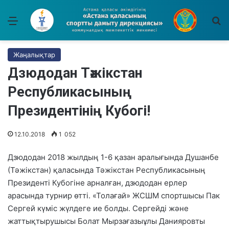
Мәзір
І
Жаңалықтар
Дзюдодан Тәжікстан
Республикасының
Президентінің Кубогі!
12.10.2018
1 052
Дзюдодан 2018 жылдың 1-6 қазан аралығында Душанбе
(Тәжікстан) қаласында Тәжікстан Республикасының
Президенті Кубогіне арналған, дзюдодан ерлер
арасында турнир өтті. «Толағай» ЖСШМ спортшысы Пак
Сергей күміс жүлдеге ие болды. Сергейді және
жаттықтырушысы Болат Мырзағазыұлы Данияровты