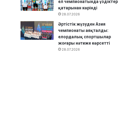
ел чемпионатында үздіктер
қатарынан көрінді
28.07.2026
Әртістік жүзуден Азия
чемпионаты аяқталды:
елордалық спортшылар
жоғары нәтиже көрсетті
28.07.2026