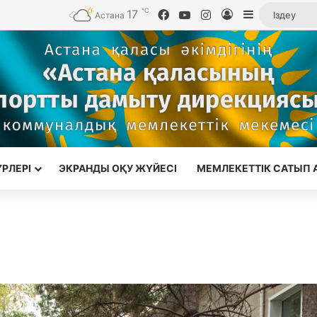
℃
17
Facebook
YouTube
Instagram
Кіру
Sidebar
Астана
ҮРЛЕРІ
ЭКРАНДЫ ОҚУ ЖҮЙЕСІ
МЕМЛЕКЕТТІК САТЫП 