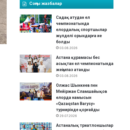
Соңғы жазбалар
Садақ атудан ел
чемпионатында
елордалық спортшылар
жүлделі орындарға ие
болды
03.08.2026
Астана құрамасы бес
асықтан ел чемпионатында
жеңімпаз атанды
03.08.2026
Олжас Шынкеев пен
Мейіржан Сламшайықов
елорда намысын
«Qazaqstan Barysy»
турнирінде қорғайды
29.07.2026
Астаналық триатлоншылар