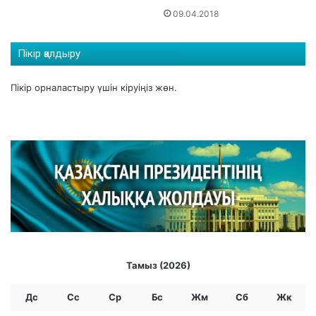
1
09.04.2018
8
ж
а
Пікір қалдыру
с
қ
Пікір орналастыру үшін
кіруіңіз
жөн.
а
д
е
й
і
н
г
і
ұ
л
д
а
Тамыз (2026)
р
м
Дс
Сс
Ср
Бc
Жм
Сб
Жк
е
н