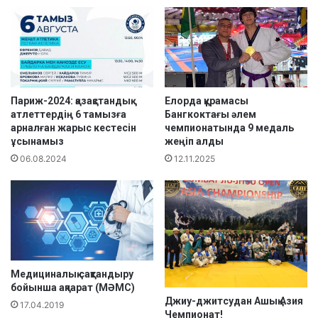
ы
а
ң
с
I
ы
I
н
к
д
е
а
з
(
Париж-2024: қазақстандық
Елорда құрамасы
е
Ф
атлеттердің 6 тамызға
Бангкоктағы әлем
арналған жарыс кестесін
чемпионатында 9 медаль
ң
р
ұсынамыз
жеңіп алды
і
а
ө
н
06.08.2024
12.11.2025
т
ц
т
и
і
я
.
)
1
4
,
Медициналық сақтандыру
1
бойынша ақпарат (МӘМС)
6
Джиу-джитсудан Ашық Азия
17.04.2019
,
Чемпионат!