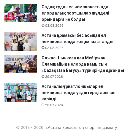
а
Садақ атудан ел чемпионатында
н
елордалық спортшылар жүлделі
ә
орындарға ие болды
л
03.08.2026
е
м
Астана құрамасы бес асықтан ел
ч
чемпионатында жеңімпаз атанды
е
03.08.2026
м
Олжас Шынкеев пен Мейіржан
п
Сламшайықов елорда намысын
и
«Qazaqstan Barysy» турнирінде қорғайды
о
29.07.2026
н
а
Астаналық триатлоншылар ел
т
чемпионатында үздіктер қатарынан
ы
көрінді
ө
28.07.2026
т
т
і
© 2013 - 2026,
«Астана қаласының спортты дамыту
.