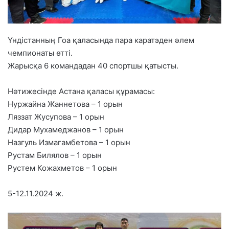
Үндістанның Гоа қаласында пара каратэден әлем
чемпионаты өтті.
Жарысқа 6 командадан 40 спортшы қатысты.
Нәтижесінде Астана қаласы құрамасы:
Нуржайна Жаннетова – 1 орын
Ляззат Жусупова – 1 орын
Дидар Мухамеджанов – 1 орын
Назгуль Измагамбетова – 1 орын
Рустам Билялов – 1 орын
Рустем Кожахметов – 1 орын
5-12.11.2024 ж.