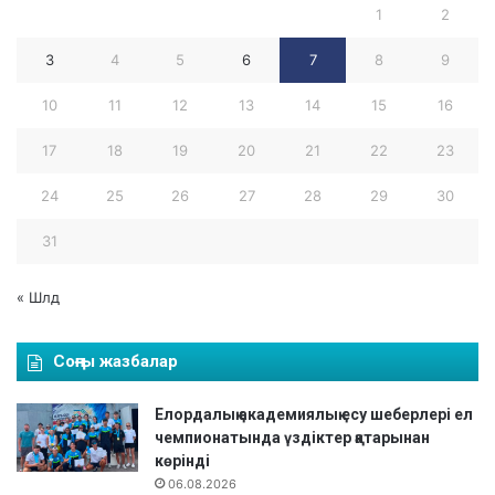
1
2
қ
ы
3
4
5
6
7
8
9
з
д
10
11
12
13
14
15
16
а
р
17
18
19
20
21
22
23
а
р
24
25
26
27
28
29
30
а
с
31
ы
н
« Шлд
д
а
ш
Соңғы жазбалар
а
х
Елордалық академиялық есу шеберлері ел
м
чемпионатында үздіктер қатарынан
а
көрінді
т
06.08.2026
т