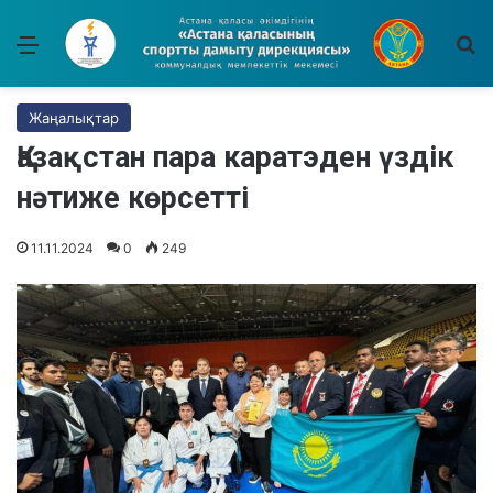
Мәзір
І
Жаңалықтар
Қазақстан пара каратэден үздік
нәтиже көрсетті
11.11.2024
0
249