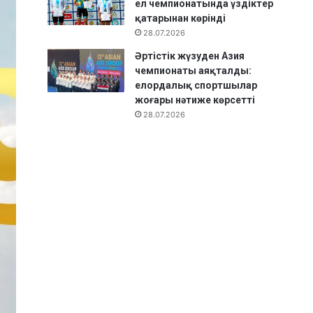
ел чемпионатында үздіктер
қатарынан көрінді
28.07.2026
Әртістік жүзуден Азия
чемпионаты аяқталды:
елордалық спортшылар
жоғары нәтиже көрсетті
28.07.2026