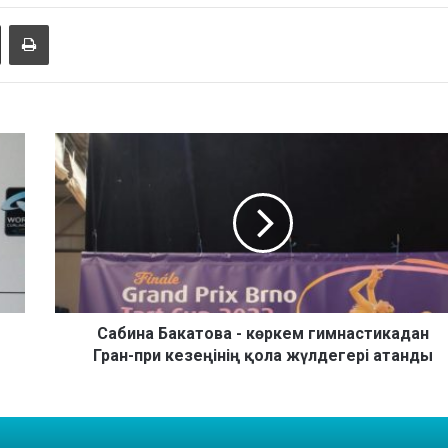
Share via Email
Басып шығару
С
а
б
и
н
а
Б
а
к
а
Сабина Бакатова - көркем гимнастикадан
т
Гран-при кезеңінің қола жүлдегері атанды
о
в
а
-