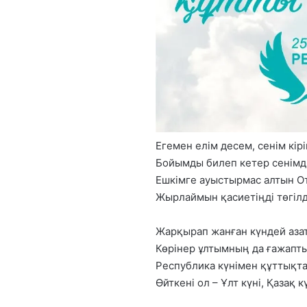
Егемен елім десем, сенім кірі
Бойымды билеп кетер сенімді
Ешкімге ауыстырмас алтын О
Жырлаймын қасиетіңді төгілд
Жарқырап жанған күндей аза
Көрінер ұлтымның да ғажапт
Республика күнімен құттықт
Өйткені ол – Ұлт күні, Қазақ кү