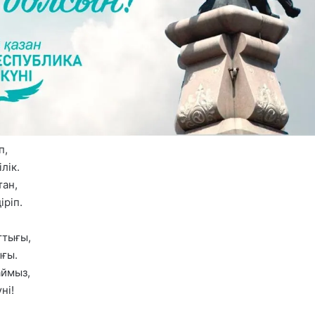
п,
лік.
тан,
іріп.
ттығы,
ығы.
аймыз,
ні!