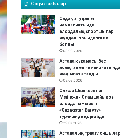
Соңғы жазбалар
Садақ атудан ел
чемпионатында
елордалық спортшылар
жүлделі орындарға ие
болды
03.08.2026
Астана құрамасы бес
асықтан ел чемпионатында
жеңімпаз атанды
03.08.2026
Олжас Шынкеев пен
Мейіржан Сламшайықов
елорда намысын
«Qazaqstan Barysy»
турнирінде қорғайды
29.07.2026
Астаналық триатлоншылар