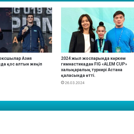
к
ө
р
к
е
м
г
и
м
оксшылар Азия
2024 жыл жоспарында көркем
н
да қос алтын жеңіп
гимнастикадан FIG «ALEM CUP»
а
халықаралық турнирі Астана
с
қаласында өтті.
т
26.03.2024
и
к
а
д
а
н
Г
р