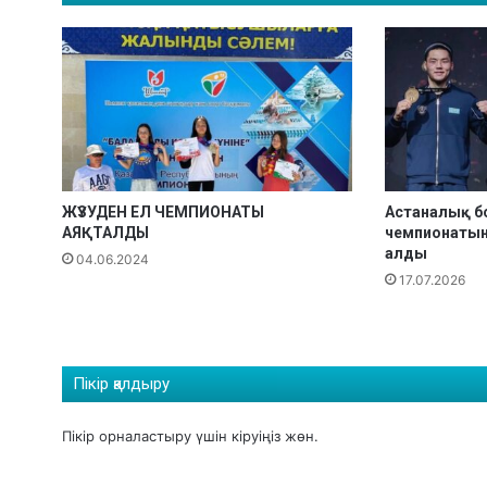
у
б
о
г
ы
ө
т
т
і
ЖҮЗУДЕН ЕЛ ЧЕМПИОНАТЫ
Астаналық б
АЯҚТАЛДЫ
чемпионатын
алды
04.06.2024
17.07.2026
Пікір қалдыру
Пікір орналастыру үшін
кіруіңіз
жөн.