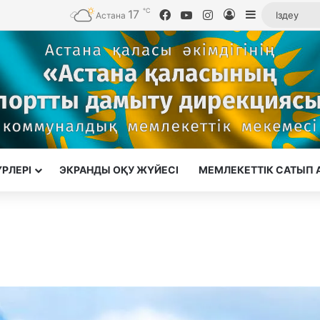
℃
17
Facebook
YouTube
Instagram
Кіру
Sidebar
Астана
ҮРЛЕРІ
ЭКРАНДЫ ОҚУ ЖҮЙЕСІ
МЕМЛЕКЕТТІК САТЫП 