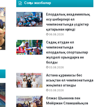
Соңғы жазбалар
Елордалық академиялық
есу шеберлері ел
чемпионатында үздіктер
қатарынан көрінді
06.08.2026
Садақ атудан ел
чемпионатында
елордалық спортшылар
жүлделі орындарға ие
болды
03.08.2026
Астана құрамасы бес
асықтан ел чемпионатында
жеңімпаз атанды
03.08.2026
Олжас Шынкеев пен
Мейіржан Сламшайықов