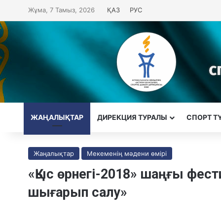
Жұма, 7 Тамыз, 2026
ҚАЗ
РУС
ЖАҢАЛЫҚТАР
ДИРЕКЦИЯ ТУРАЛЫ
CПОРТ Т
Жаңалықтар
Мекеменің мәдени өмірі
«Қыс өрнегі-2018» шаңғы фес
шығарып салу»