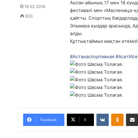
Ақпан айының 17 мен 18 күн
19.02.2018
фестивалі мен «Масленица-қ
633
қайтты. Спорттық бағдарла
Эльмира қыздар арасында, Ад
алды.
Құттықтаймыз мақтан етеміз!
#
Астанаспортивная
#
АсетИсе
VKontakte
Odnoklassniki
Facebook
X