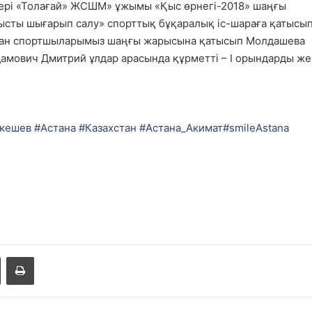
дері «Толағай» ЖСШМ» ұжымы «Қыс өрнегі-2018» шаңғы
ысты шығарып салу» спорттық бұқаралық іс-шараға қатысы
удан спортшыларымыз шаңғы жарысына қатысып Молдашева
амович Дмитрий ұлдар арасында құрметті – І орындарды же
кешев
#
Астана
#
Казахстан
#
Астана_Акимат
#
smileAstana
Share via Email
Басып шығару