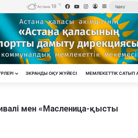
℃
19
Facebook
YouTube
Instagram
Кіру
Sidebar
Астана
ҮРЛЕРІ
ЭКРАНДЫ ОҚУ ЖҮЙЕСІ
МЕМЛЕКЕТТІК САТЫП 
тивалі мен «Масленица-қысты