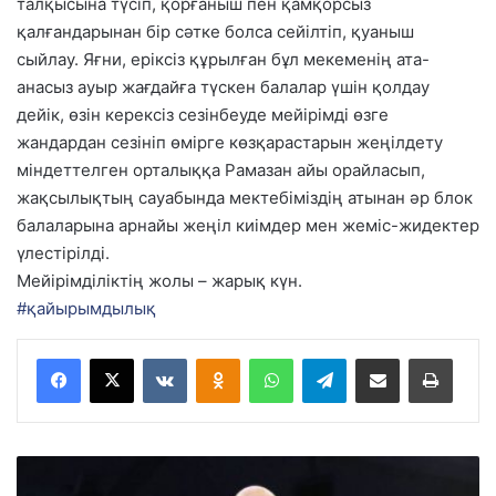
талқысына түсіп, қорғаныш пен қамқорсыз
қалғандарынан бір сәтке болса сейілтіп, қуаныш
сыйлау. Яғни, еріксіз құрылған бұл мекеменің ата-
анасыз ауыр жағдайға түскен балалар үшін қолдау
дейік, өзін керексіз сезінбеуде мейірімді өзге
жандардан сезініп өмірге көзқарастарын жеңілдету
міндеттелген орталыққа Рамазан айы орайласып,
жақсылықтың сауабында мектебіміздің атынан әр блок
балаларына арнайы жеңіл киімдер мен жеміс-жидектер
үлестірілді.
Мейірімділіктің жолы – жарық күн.
#қайырымдылық
VKontakte
Odnoklassniki
WhatsApp
Telegram
Share via Email
Басып шығару
Ж
і