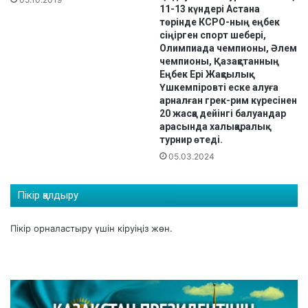
11-13 күндері Астана
төрінде КСРО-ның еңбек
сіңірген спорт шебері,
Олимпиада чемпионы, Әлем
чемпионы, Қазақстанның
Еңбек Ері Жақсылық
Үшкемпіровті еске алуға
арналған грек-рим күресінен
20 жасқа дейінгі балуандар
арасында халықаралық
турнир өтеді.
05.03.2024
Пікір қалдыру
Пікір орналастыру үшін
кіруіңіз
жөн.