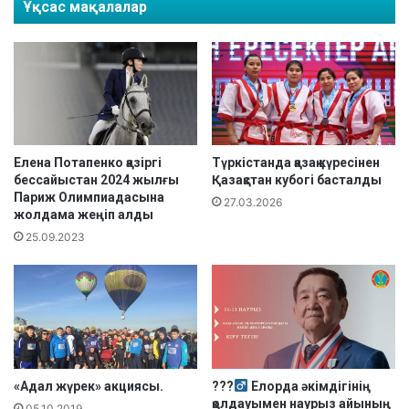
Ұқсас мақалалар
т
л
і
ч
з
е
і
м
м
п
і
и
н
о
д
н
е
а
Елена Потапенко қазіргі
Түркістанда қазақ күресінен
бессайыстан 2024 жылғы
Қазақстан кубогі басталды
т
Париж Олимпиадасына
ы
27.03.2026
жолдама жеңіп алды
н
25.09.2023
ы
ң
ү
з
д
і
г
і
«Адал жүрек» акциясы.
???‍
Елорда әкімдігінің
қолдауымен наурыз айының
05.10.2019