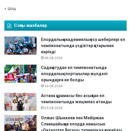
« Шлд
Соңғы жазбалар
Елордалық академиялық есу шеберлері ел
чемпионатында үздіктер қатарынан
көрінді
06.08.2026
Садақ атудан ел чемпионатында
елордалық спортшылар жүлделі
орындарға ие болды
03.08.2026
Астана құрамасы бес асықтан ел
чемпионатында жеңімпаз атанды
03.08.2026
Олжас Шынкеев пен Мейіржан
Сламшайықов елорда намысын
«Qazaqstan Barysy» турнирінде қорғайды