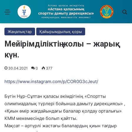
Мәзір
І
Жаңалықтар
Қайырымдылық қоры
Мейірімділіктің жолы – жарық
күн.
30.04.2021
0
377
https://www.instagram.com/p/COR0G3cJeut/
Бүгін Нұр-Сұлтан қаласы әкімдігінің «Спортты
олимпиадалық түрлері бойынша дамыту дирекциясы» ,
«Қиын өмір жағдайындағы балалар қолдау орталығы»
КММ мекемесінде болып қайтты.
Мақсат – әртүрлі жастағы балалардың қиын тағдыр