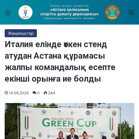
Мәзір
І
Жаңалықтар
Италия елінде өткен стенд
атудан Астана құрамасы
жалпы командалық есепте
екінші орынға ие болды
14.06.2024
0
244