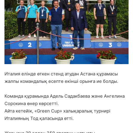
Италия елінде өткен стенд атудан Астана құрамасы
жалпы командалық есепте екінші орынға ие болды.
Команда құрамында Адель Садакбаева және Ангелина
Сорокина өнер көрсетті.
Айта кетейік, «Green Cup» халықаралық турнирі
Италияның Тод қаласында өтті.