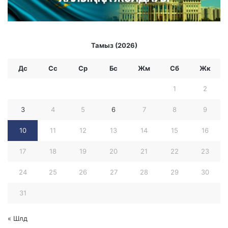
Ш
І
О
Р
Тамыз (2026)
Ы
Н
Ғ
Дс
Сс
Ср
Бc
Жм
Сб
Жк
А
1
2
И
Е
3
4
5
6
7
8
9
Б
О
10
11
12
13
14
15
16
Л
Д
17
18
19
20
21
22
23
Ы
24
25
26
27
28
29
30
31
« Шлд