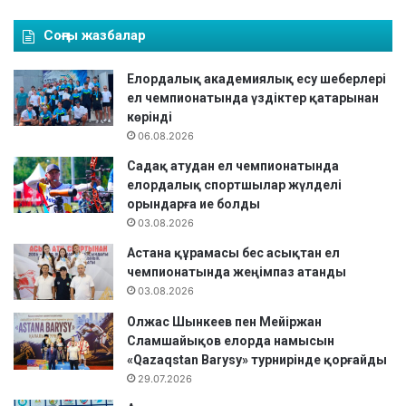
Соңғы жазбалар
Елордалық академиялық есу шеберлері
ел чемпионатында үздіктер қатарынан
көрінді
06.08.2026
Садақ атудан ел чемпионатында
елордалық спортшылар жүлделі
орындарға ие болды
03.08.2026
Астана құрамасы бес асықтан ел
чемпионатында жеңімпаз атанды
03.08.2026
Олжас Шынкеев пен Мейіржан
Сламшайықов елорда намысын
«Qazaqstan Barysy» турнирінде қорғайды
29.07.2026