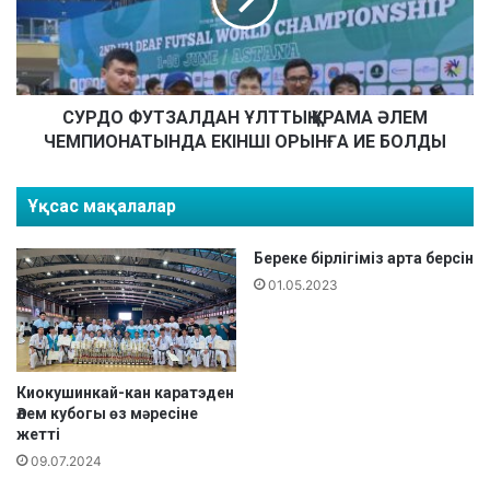
О
А
Ф
З
У
А
Т
Қ
З
А
А
СУРДО ФУТЗАЛДАН ҰЛТТЫҚ ҚҰРАМА ӘЛЕМ
З
Л
ЧЕМПИОНАТЫНДА ЕКІНШІ ОРЫНҒА ИЕ БОЛДЫ
А
Д
Қ
А
Ұқсас мақалалар
С
Н
Т
Ұ
А
Л
Береке бірлігіміз арта берсін
Н
Т
01.05.2023
”
Т
Э
Ы
К
Қ
О
Қ
А
Ұ
Киокушинкай-кан каратэден
К
Әлем кубогы өз мәресіне
Р
жетті
Ц
А
И
М
09.07.2024
Я
А