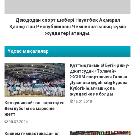
п
а
а
н
з
с
д
п
Дзюдодан спорт шебері Науатбек Ақмарал
а
о
Қазақстан Республикасы Чемпионатының күміс
р
р
жүлдегері атанды.
ы
т
ш
Ұқсас мақалалар
е
б
е
Құттықтаймыз! Бүгін джиу-
р
джитсудан «Толағай»
і
ЖСШМ спортшысы Галина
Дуванова @galinabjj Еуропа
Н
Кубогінің алғаш қола
а
жүлдесіне ие болды.
у
15.01.2019
а
Киокушинкай-кан каратэден
т
Әлем кубогы өз мәресіне
жетті
б
е
09.07.2024
к
Көркем гимнастикадан ел
А