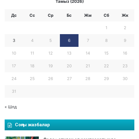
Тамыз (2026)
л
и
Дс
Сс
Ср
Бc
Жм
Сб
Жк
к
а
1
2
с
ы
3
4
5
6
7
8
9
Ч
е
10
11
12
13
14
15
16
м
п
17
18
19
20
21
22
23
и
о
24
25
26
27
28
29
30
н
а
31
т
ы
« Шлд
н
ы
ң
Соңғы жазбалар
к
ү