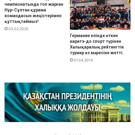
чемпионатында топ жарған
қ
Нұр-Сұлтан құрама
м
командасын жеңістерімен
а
құттықтаймыз!
р
03.02.2020
а
Германия елінде өткен
л
каратэ-до спорт түрінен
Қ
Халықаралық рейтингтік
а
турнир өз мәресіне жетті.
з
01.04.2019
а
қ
с
т
а
н
Р
е
с
п
у
б