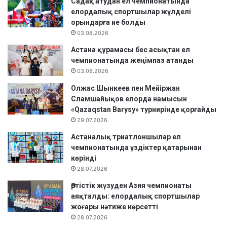
Садақ атудан ел чемпионатында
м
елордалық спортшылар жүлделі
і
орындарға ие болды
с
ж
03.08.2026
ү
Астана құрамасы бес асықтан ел
л
чемпионатында жеңімпаз атанды
д
03.08.2026
е
г
Олжас Шынкеев пен Мейіржан
е
Сламшайықов елорда намысын
р
«Qazaqstan Barysy» турнирінде қорғайды
і
29.07.2026
а
Астаналық триатлоншылар ел
т
чемпионатында үздіктер қатарынан
а
көрінді
н
28.07.2026
д
ы
Әртістік жүзуден Азия чемпионаты
.
аяқталды: елордалық спортшылар
жоғары нәтиже көрсетті
28.07.2026