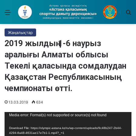
Мәзір
І
Жаңалықтар
2019 жылдың 1-6 наурыз
аралығы Алматы облысы
Текелі қаласында сомдалудан
Қазақстан Республикасының
чемпионаты өтті.
13.03.2019
634
Video
Media error: Format(s) not supported or source(s) not found
Player
Download File: https://olympic-astana.kz/ru/wp-content/uploads/9c48b247-2b44-
4294-8a48-4631ae17e7b1-1.mp4?_=1