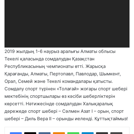
2019 жылдың 1-6 наурыз аралығы Алматы облысы
Текелі қаласында сомдалудан Қазақстан
Республикасының чемпионаты өтті. Жарысқа
Қарағанды, Алматы, Пертопавл, Павлодар, Шымкент,
Орал, Семей және Текелі командалары қатысты.
Сомдалу спорт түрінен «Толағай» жоғары спорт шебері
мектебінің спортшылары өз кәсіби шеберліктерін
көрсетті. Нәтижесінде сомдалудан Халықаралық
дәрежеде спорт шебері – Сәлмен Азат І – орын, спорт
шебері – Диль Вера ІІ – орынды иеленді. Құттықтаймыз!
VKontakte
Odnoklassniki
WhatsApp
Telegram
Share via Email
Басып шығару