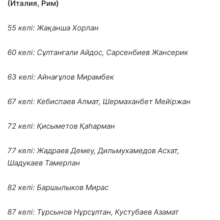
(Италия, Рим)
55 келі: Жақанша Хорлан
60 келі: Сұлтанғали Айдос, Сарсенбиев Жансерик
63 келі: Айнағұлов Мирамбек
67 келі: Кебиспаев Алмат, Шермаханбет Мейіржан
72 келі: Қисыметов Қаһарман
77 келі: Жадраев Демеу, Дильмухамедов Асхат,
Шадукаев Тамерлан
82 келі: Баршылыков Мирас
87 келі: Тұрсынов Нұрсұлтан, Кустубаев Азамат