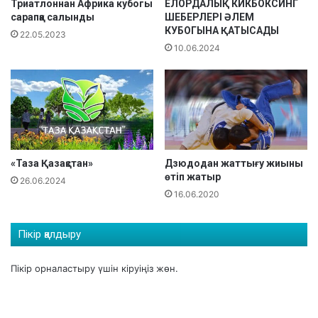
л
л
Триатлоннан Африка кубогы
ЕЛОРДАЛЫҚ КИКБОКСИНГ
а
сарапқа салынды
ШЕБЕРЛЕРІ ӘЛЕМ
ы
КУБОГЫНА ҚАТЫСАДЫ
р
н
22.05.2023
Қ
д
10.06.2024
Р
а
ұ
л
т
т
ы
қ
«Таза Қазақстан»
Дзюдодан жаттығу жиыны
қ
өтіп жатыр
ұ
26.06.2024
16.06.2020
р
а
м
Пікір қалдыру
а
к
Пікір орналастыру үшін
кіруіңіз
жөн.
о
м
а
н