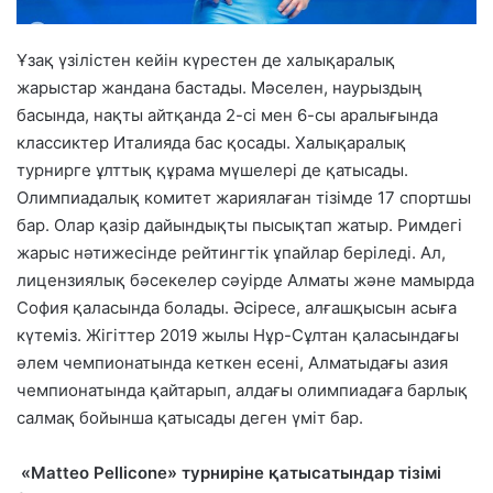
Ұзақ үзілістен кейін күрестен де халықаралық
жарыстар жандана бастады. Мәселен, наурыздың
басында, нақты айтқанда 2-сі мен 6-сы аралығында
классиктер Италияда бас қосады. Халықаралық
турнирге ұлттық құрама мүшелері де қатысады.
Олимпиадалық комитет жариялаған тізімде 17 спортшы
бар. Олар қазір дайындықты пысықтап жатыр. Римдегі
жарыс нәтижесінде рейтингтік ұпайлар беріледі. Ал,
лицензиялық бәсекелер сәуірде Алматы және мамырда
София қаласында болады. Әсіресе, алғашқысын асыға
күтеміз. Жігіттер 2019 жылы Нұр-Сұлтан қаласындағы
әлем чемпионатында кеткен есені, Алматыдағы азия
чемпионатында қайтарып, алдағы олимпиадаға барлық
салмақ бойынша қатысады деген үміт бар.
«Matteo Pellicone» турниріне қатысатындар тізімі