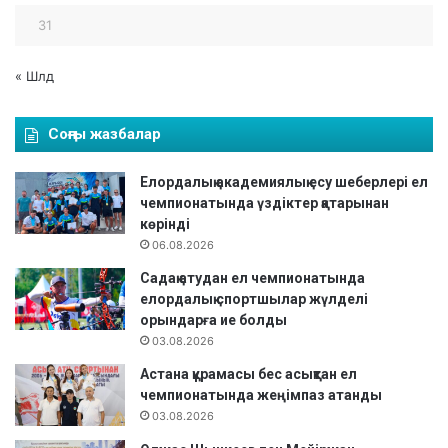
31
« Шлд
Соңғы жазбалар
Елордалық академиялық есу шеберлері ел
чемпионатында үздіктер қатарынан
көрінді
06.08.2026
Садақ атудан ел чемпионатында
елордалық спортшылар жүлделі
орындарға ие болды
03.08.2026
Астана құрамасы бес асықтан ел
чемпионатында жеңімпаз атанды
03.08.2026