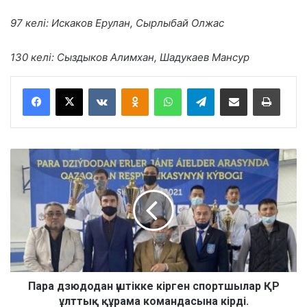
97 келі: Искаков Ерулан, Сырлыбай Олжас
130 келі: Сыздыков Алимхан, Шадукаев Мансур
VKontakte
Odnoklassniki
WhatsApp
Telegram
Share via Email
Басып шығару
П
а
р
а
д
з
ю
д
о
д
Пара дзюдодан үштікке кірген спортшылар ҚР
а
ұлттық құрама командасына кірді.