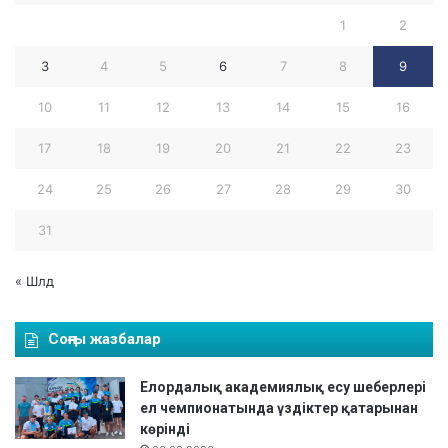
1
2
3
4
5
6
7
8
9
10
11
12
13
14
15
16
17
18
19
20
21
22
23
24
25
26
27
28
29
30
31
« Шлд
Соңғы жазбалар
Елордалық академиялық есу шеберлері
ел чемпионатында үздіктер қатарынан
көрінді