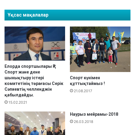
н
н
б
і
Ұқсас мақалалар
ұ
н
қ
е
а
а
р
р
а
н
л
а
ы
л
қ
ғ
В
а
Елорда спортшылары ҚР
Спорт және дене
е
н
Спорт күнімен
шынықтыру істері
л
э
құттықтаймыз !
комитетінің төрағасы Серік
о
с
Сәпиевтің челленджін
21.08.2017
ж
т
қабылдайды.
ү
а
15.02.2021
г
ф
і
е
Наурыз мейрамы-2018
р
т
26.03.2018
і
а
с
л