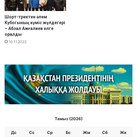
ы
қ
ж
Шорт-тректен әлем
а
Кубогының күміс жүлдегері
р
– Абзал Ажғалиев елге
ы
оралды
с
10.11.2022
Тамыз (2026)
Дс
Сс
Ср
Бc
Жм
Сб
Жк