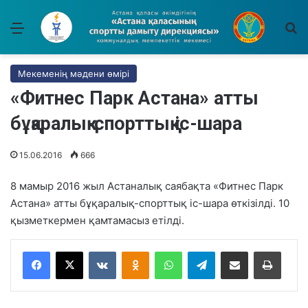
Мәзір
І
Мекеменің мәдени өмірі
«Фитнес Парк Астана» атты
бұқаралық-спорттық іс-шара
15.06.2016
666
8 мамыр 2016 жыл Астаналық саябақта «Фитнес Парк
Астана» атты бұқаралық-спорттық іс-шара өткізілді. 10
қызметкермен қамтамасыз етілді.
VKontakte
Odnoklassniki
WhatsApp
Telegram
Share via Email
Басып шығару