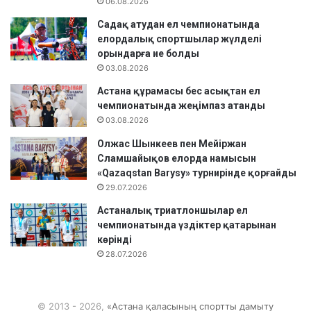
06.08.2026
Садақ атудан ел чемпионатында
елордалық спортшылар жүлделі
орындарға ие болды
03.08.2026
Астана құрамасы бес асықтан ел
чемпионатында жеңімпаз атанды
03.08.2026
Олжас Шынкеев пен Мейіржан
Сламшайықов елорда намысын
«Qazaqstan Barysy» турнирінде қорғайды
29.07.2026
Астаналық триатлоншылар ел
чемпионатында үздіктер қатарынан
көрінді
28.07.2026
© 2013 - 2026,
«Астана қаласының спортты дамыту