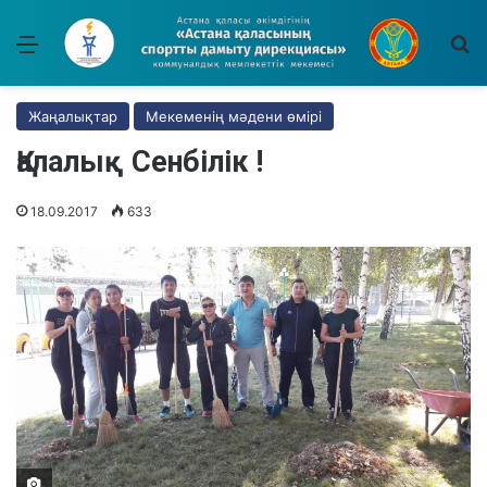
Мәзір
І
Жаңалықтар
Мекеменің мәдени өмірі
Қалалық Сенбілік !
18.09.2017
633