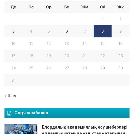
Дс
Сс
Ср
Бc
Жм
Сб
Жк
1
2
3
4
5
6
7
8
9
10
11
12
13
14
15
16
17
18
19
20
21
22
23
24
25
26
27
28
29
30
31
« Шлд
Соңғы жазбалар
Елордалық академиялық есу шеберлері
ел чемпионатында үздіктер қатарынан