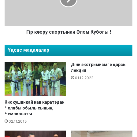
м
т
п
е
и
р
о
у
н
с
Гір көтеру спортынан Әлем Кубогы !
а
п
т
о
Ұқсас мақалалар
ы
р
!
т
ы
Діни экстримизмге қарсы
н
лекция
а
01.12.2022
н
Ә
л
е
Киокушинкай кан каратэдан
Челябы обылысының
м
Чемпионаты
К
у
02.11.2015
б
о