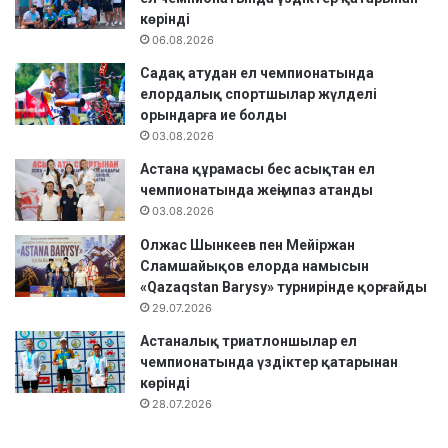
көрінді
06.08.2026
Садақ атудан ел чемпионатында
елордалық спортшылар жүлделі
орындарға ие болды
03.08.2026
Астана құрамасы бес асықтан ел
чемпионатында жеңімпаз атанды
03.08.2026
Олжас Шынкеев пен Мейіржан
Сламшайықов елорда намысын
«Qazaqstan Barysy» турнирінде қорғайды
29.07.2026
Астаналық триатлоншылар ел
чемпионатында үздіктер қатарынан
көрінді
28.07.2026