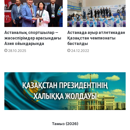
г
ы
!
Астаналық спортшылар —
Астанада ауыр атлетикадан
жасөспірімдер арасындағы
Қазақстан чемпионаты
Азия ойындарында
басталды
28.10.2025
24.12.2022
Тамыз (2026)