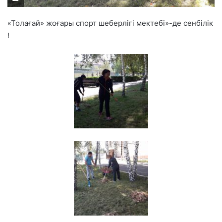
«Толағай» жоғары спорт шеберлігі мектебі»-де сенбілік
!