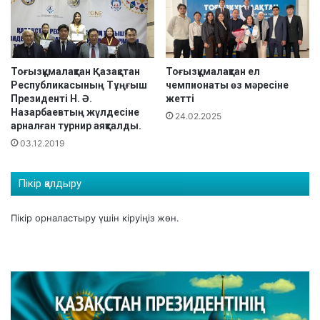
б
о
г
ы
н
Тоғызқұмалақтан Қазақстан
Тоғызқұмалақтан ел
ы
Республикасының Тұңғыш
чемпионаты өз мәресіне
Президенті Н. Ә.
жетті
ң
Назарбаевтың жүлдесіне
I
24.02.2025
арналған турнир аяқталды.
I
03.12.2019
к
е
з
Пікір қалдыру
е
ң
Пікір орналастыру үшін
кіруіңіз
жөн.
і
ө
т
т
і