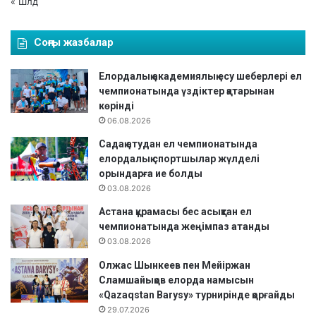
« Шлд
Соңғы жазбалар
Елордалық академиялық есу шеберлері ел
чемпионатында үздіктер қатарынан
көрінді
06.08.2026
Садақ атудан ел чемпионатында
елордалық спортшылар жүлделі
орындарға ие болды
03.08.2026
Астана құрамасы бес асықтан ел
чемпионатында жеңімпаз атанды
03.08.2026
Олжас Шынкеев пен Мейіржан
Сламшайықов елорда намысын
«Qazaqstan Barysy» турнирінде қорғайды
29.07.2026