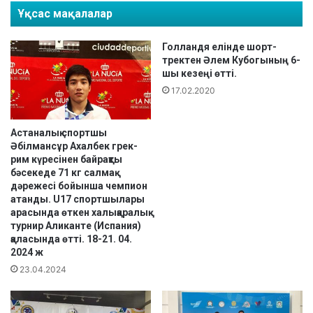
Ұқсас мақалалар
н
з
а
а
с
қ
Голландя елінде шорт-
т
с
тректен Әлем Кубогының 6-
и
т
шы кезеңі өтті.
к
а
17.02.2020
а
н
Р
е
Астаналық спортшы
Әбілмансұр Ахалбек грек-
с
рим күресінен байрақты
п
бәсекеде 71 кг салмақ
у
дәрежесі бойынша чемпион
б
атанды. U17 спортшылары
л
арасында өткен халықаралық
и
турнир Аликанте (Испания)
к
қаласында өтті. 18-21. 04.
а
2024 ж
с
23.04.2024
ы
К
у