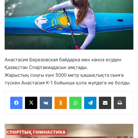
Анастасия Березовская байдарка мен каноэ есуден
Қазақстан Спартакиадасын аяқтады.
Жарыстың соңғы күні 5000 метр қашықтықта сынға
түскен Анастасия К-1 бойынша қола жүлдеге ие болды.
VKontakte
Odnoklassniki
WhatsApp
Telegram
Share via Email
Басып шығару
Ж
ұ