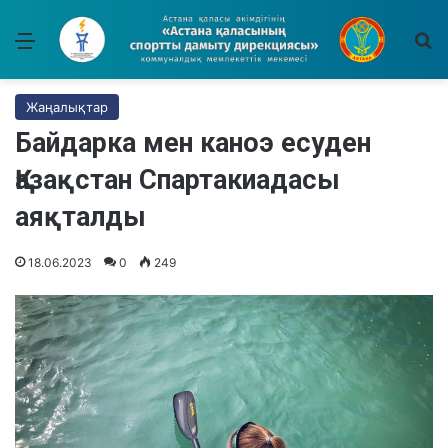
Мәзір
І
Жаңалықтар
Байдарка мен каноэ есуден
Қазақстан Спартакиадасы
аяқталды
18.06.2023
0
249