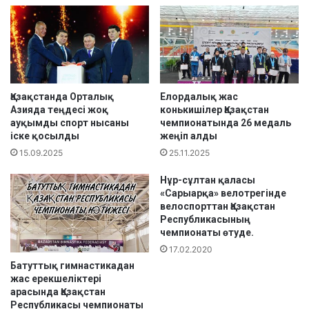
н
і
о
л
в
е
Қ
р
а
К
з
и
а
о
Қазақстанда Орталық
Елордалық жас
н
к
Азияда теңдесі жоқ
конькишілер Қазақстан
қ
ауқымды спорт нысаны
чемпионатында 26 медаль
у
іске қосылды
жеңіп алды
а
ш
л
и
15.09.2025
25.11.2025
а
н
с
Нұр-сұлтан қаласы
-
«Сарыарқа» велотрегінде
ы
к
велоспорттан Қазақстан
н
а
Республикасының
д
н
чемпионаты өтуде.
а
ә
17.02.2020
ө
л
Батуттық гимнастикадан
т
е
жас ерекшеліктері
к
м
арасында Қазақстан
е
ч
Республикасы чемпионаты