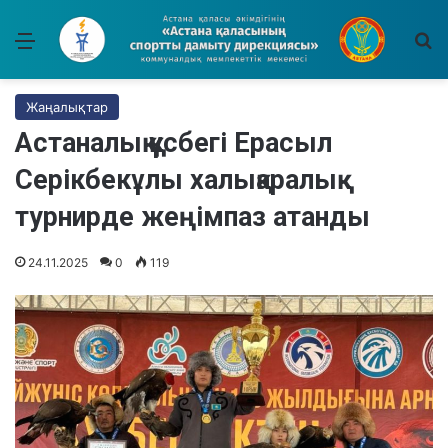
Мәзір
І
Жаңалықтар
Астаналық құсбегі Ерасыл
Серікбекұлы халықаралық
турнирде жеңімпаз атанды
24.11.2025
0
119