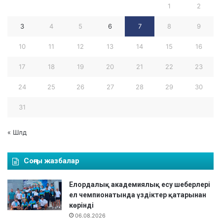
1
2
д
д
е
а
3
4
5
6
7
8
9
г
л
е
ы
10
11
12
13
14
15
16
р
қ
а
е
17
18
19
20
21
22
23
т
с
а
е
24
25
26
27
28
29
30
н
п
д
т
31
ы
е
3
« Шлд
-
о
р
Соңғы жазбалар
ы
н
Елордалық академиялық есу шеберлері
ғ
ел чемпионатында үздіктер қатарынан
а
көрінді
и
06.08.2026
е