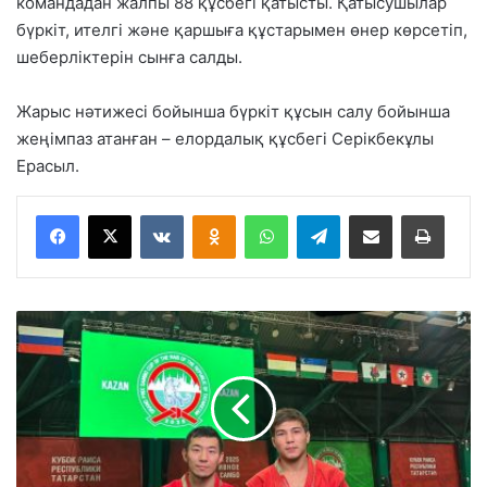
командадан жалпы 88 құсбегі қатысты. Қатысушылар
бүркіт, ителгі және қаршыға құстарымен өнер көрсетіп,
шеберліктерін сынға салды.
Жарыс нәтижесі бойынша бүркіт құсын салу бойынша
жеңімпаз атанған – елордалық құсбегі Серікбекұлы
Ерасыл.
VKontakte
Odnoklassniki
WhatsApp
Telegram
Share via Email
Басып шығару
А
с
т
а
н
а
л
ы