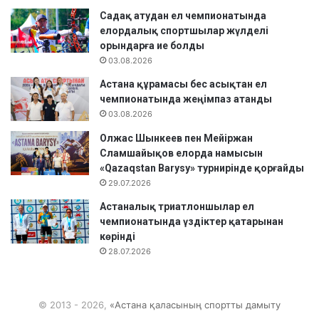
б
Садақ атудан ел чемпионатында
о
елордалық спортшылар жүлделі
л
орындарға ие болды
д
03.08.2026
ы
Астана құрамасы бес асықтан ел
чемпионатында жеңімпаз атанды
03.08.2026
Олжас Шынкеев пен Мейіржан
Сламшайықов елорда намысын
«Qazaqstan Barysy» турнирінде қорғайды
29.07.2026
Астаналық триатлоншылар ел
чемпионатында үздіктер қатарынан
көрінді
28.07.2026
© 2013 - 2026,
«Астана қаласының спортты дамыту