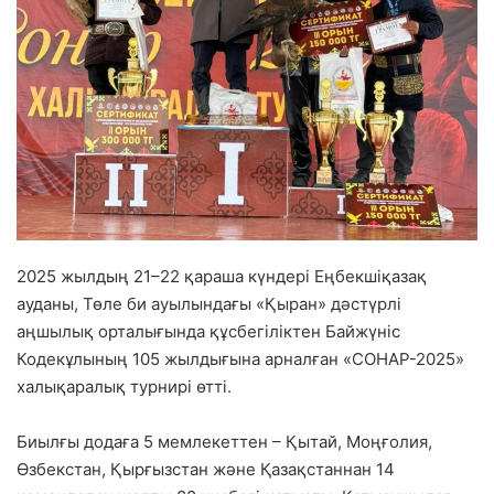
2025 жылдың 21–22 қараша күндері Еңбекшіқазақ
ауданы, Төле би ауылындағы «Қыран» дәстүрлі
аңшылық орталығында құсбегіліктен Байжүніс
Кодекұлының 105 жылдығына арналған «СОНАР-2025»
халықаралық турнирі өтті.
Биылғы додаға 5 мемлекеттен – Қытай, Моңғолия,
Өзбекстан, Қырғызстан және Қазақстаннан 14