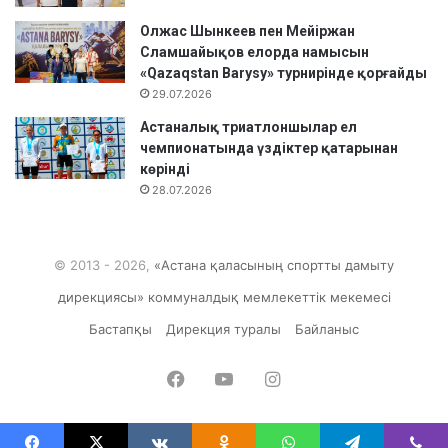
Олжас Шынкеев пен Мейіржан
Сламшайықов елорда намысын
«Qazaqstan Barysy» турнирінде қорғайды
29.07.2026
Астаналық триатлоншылар ел
чемпионатында үздіктер қатарынан
көрінді
28.07.2026
© 2013 - 2026,
«Астана қаласының спортты дамыту
дирекциясы» коммуналдық мемлекеттік мекемесі
Бастапқы
Дирекция туралы
Байланыс
Facebook
YouTube
Instagram