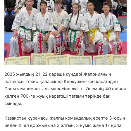
2025 жылдың 21–22 қараша күндері Жапонияның
астанасы Токио қаласында Киокушин-кан каратэден
Әлем чемпионаты өз мәресіне жетті. Әлемнің 40 елінен
келген 700-ге жуық каратэші татами төрінде бақ
сынады.
Қазақстан құрамасы жалпы командалық есепте 3-орын
иеленіп, ел қоржынына 3 алтын, 3 күміс және 17 қола