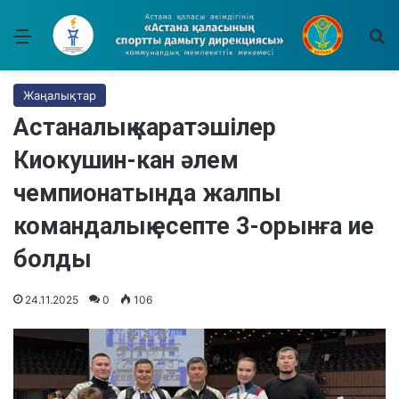
Мәзір
І
Жаңалықтар
Астаналық каратэшілер
Киокушин-кан әлем
чемпионатында жалпы
командалық есепте 3-орынға ие
болды
24.11.2025
0
106