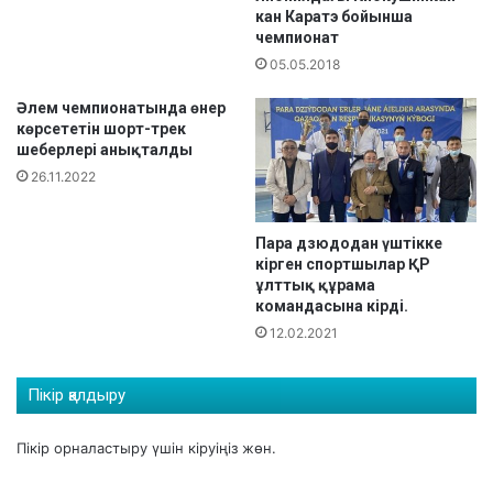
қ
кан Каратэ бойынша
н
чемпионат
т
ч
у
е
05.05.2018
р
м
Әлем чемпионатында өнер
н
п
көрсететін шорт-трек
и
и
шеберлері анықталды
р
о
26.11.2022
д
н
е
а
ж
т
Пара дзюдодан үштікке
е
ы
кірген спортшылар ҚР
ң
н
ұлттық құрама
і
д
командасына кірді.
м
а
12.02.2021
п
2
а
6
з
м
Пікір қалдыру
а
е
т
д
Пікір орналастыру үшін
кіруіңіз
жөн.
а
а
н
л