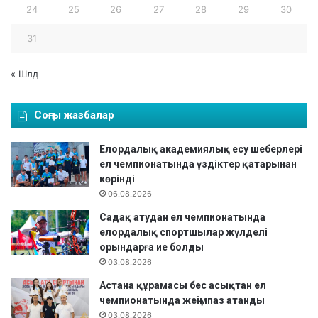
24
25
26
27
28
29
30
31
« Шлд
Соңғы жазбалар
Елордалық академиялық есу шеберлері
ел чемпионатында үздіктер қатарынан
көрінді
06.08.2026
Садақ атудан ел чемпионатында
елордалық спортшылар жүлделі
орындарға ие болды
03.08.2026
Астана құрамасы бес асықтан ел
чемпионатында жеңімпаз атанды
03.08.2026