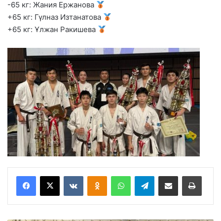
-65 кг: Жания Ержанова
+65 кг: Гүлназ Изтанатова
+65 кг: Ұлжан Ракишева
VKontakte
Odnoklassniki
WhatsApp
Telegram
Share via Email
Басып шығару