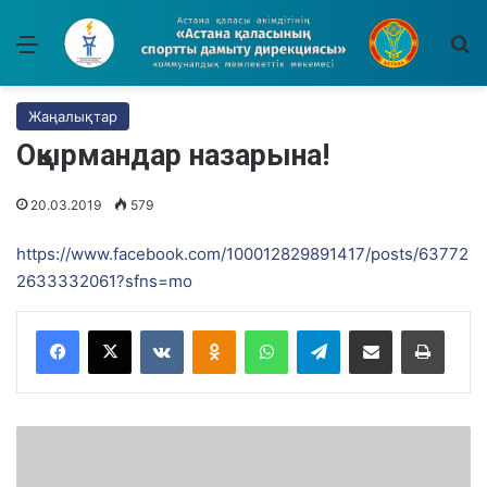
Мәзір
І
Жаңалықтар
Оқырмандар назарына!
20.03.2019
579
https://www.facebook.com/100012829891417/posts/63772
2633332061?sfns=mo
VKontakte
Odnoklassniki
WhatsApp
Telegram
Share via Email
Басып шығару
В
е
л