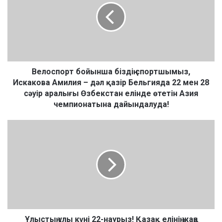
о
с
п
о
р
т
б
Велоспорт бойынша біздің спортшымыз,
о
Искакова Амилия – дәл қазір Бельгияда 22 мен 28
й
сәуір аралығы Өзбекстан елінде өтетін Азия
ы
чемпионатына дайындалуда!
н
ш
Ұ
а
л
б
ы
і
с
з
т
д
ы
і
ң
ң
ұ
с
л
п
ы
Ұлыстың ұлы күні 22-наурыз! Қазақ елінің жаңа