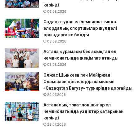
к
б
көрінді
с
о
06.08.2026
т
л
Садақ атудан ел чемпионатында
а
с
елордалық спортшылар жүлделі
н
ы
орындарға ие болды
е
н
03.08.2026
л
!
і
Е
Астана құрамасы бес асықтан ел
н
л
чемпионатында жеңімпаз атанды
д
і
03.08.2026
е
м
ө
Олжас Шынкеев пен Мейіржан
і
т
Сламшайықов елорда намысын
з
е
«Qazaqstan Barysy» турнирінде қорғайды
а
т
29.07.2026
м
і
а
Астаналық триатлоншылар ел
н
н
чемпионатында үздіктер қатарынан
А
,
көрінді
з
ж
28.07.2026
и
ұ
я
р