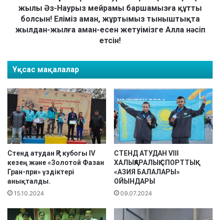
о
к
жылы Әз-Наурыз мейрамы баршамызға құтты
р
ү
болсын! Еліміз аман, жұртымыз тыныштықта
т
н
жылдан-жылға аман-есен жетуімізге Алла нәсіп
ш
і
етсін!
ы
2
м
2
ы
-
Ұқсас мақалалар
з
н
,
а
И
у
с
р
к
ы
а
з
к
!
о
Қ
Стенд атудан ҚР кубогы IV
СТЕНД АТУДАН VIII
в
а
кезең және «Золотой Фазан
ХАЛЫҚАРАЛЫҚ СПОРТТЫҚ
а
з
Гран-при» үздіктері
«АЗИЯ БАЛАЛАРЫ»
А
анықталды.
ОЙЫНДАРЫ
а
м
қ
15.10.2024
09.07.2024
и
е
л
л