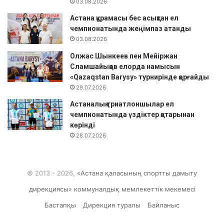
03.08.2026
Астана құрамасы бес асықтан ел
чемпионатында жеңімпаз атанды
03.08.2026
Олжас Шынкеев пен Мейіржан
Сламшайықов елорда намысын
«Qazaqstan Barysy» турнирінде қорғайды
29.07.2026
Астаналық триатлоншылар ел
чемпионатында үздіктер қатарынан
көрінді
28.07.2026
© 2013 - 2026,
«Астана қаласының спортты дамыту
дирекциясы» коммуналдық мемлекеттік мекемесі
Бастапқы
Дирекция туралы
Байланыс