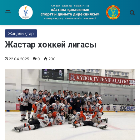
Мәзір
І
Жаңалықтар
Жастар хоккей лигасы
22.04.2025
0
230