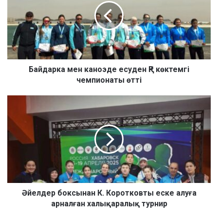
д
а
р
к
а
м
е
Байдарка мен каноэде есуден ҚР көктемгі
н
чемпионаты өтті
к
а
Ә
н
й
о
е
э
л
д
д
е
е
е
р
с
б
у
о
д
к
Әйелдер боксынан К. Коротковты еске алуға
е
с
арналған халықаралық турнир
н
ы