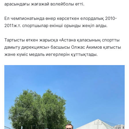
арасындағы жағажай волейболы өтті.
Ел чемпионатында өнер көрсеткен елордалық 2010-
2011ж.т. спортшылар екінші орынды жеңіп алды.
Тартысты өткен жарысқа «Астана қаласының спортты
дамыту дирекциясы» басшысы Олжас Акимов қатысты
және күміс медаль иегерлерін құттықтады.