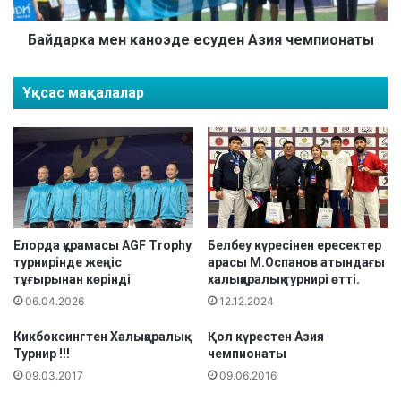
а
Қ
м
Қ
е
Байдарка мен каноэде есуден Азия чемпионаты
Ұ
н
З
к
Ұқсас мақалалар
Ғ
а
А
н
Ө
о
Р
э
М
д
Е
е
Л
е
Е
с
У
у
Елорда құрамасы AGF Trophy
Белбеу күресінен ересектер
Д
турнирінде жеңіс
арасы М.Оспанов атындағы
д
тұғырынан көрінді
халықаралық турнирі өтті.
Е
е
Н
н
06.04.2026
12.12.2024
П
А
А
Кикбоксингтен Халықаралық
Қол күрестен Азия
з
Турнир !!!
чемпионаты
Р
и
И
09.03.2017
09.06.2016
я
Ж
ч