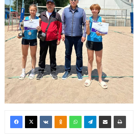
VKontakte
Odnoklassniki
WhatsApp
Telegram
Share via Email
Басып шығару