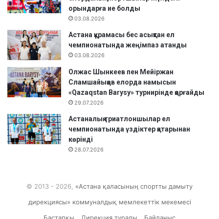
орындарға ие болды
03.08.2026
Астана құрамасы бес асықтан ел
чемпионатында жеңімпаз атанды
03.08.2026
Олжас Шынкеев пен Мейіржан
Сламшайықов елорда намысын
«Qazaqstan Barysy» турнирінде қорғайды
29.07.2026
Астаналық триатлоншылар ел
чемпионатында үздіктер қатарынан
көрінді
28.07.2026
© 2013 - 2026,
«Астана қаласының спортты дамыту
дирекциясы» коммуналдық мемлекеттік мекемесі
Бастапқы
Дирекция туралы
Байланыс