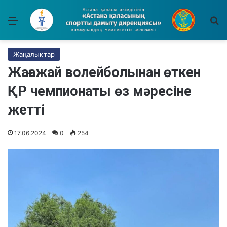
Мәзір
І
Жаңалықтар
Жағажай волейболынан өткен
ҚР чемпионаты өз мәресіне
жетті
17.06.2024
0
254