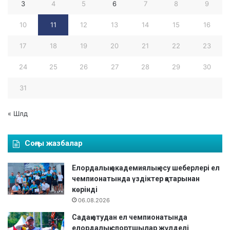
3
4
5
6
7
8
9
10
11
12
13
14
15
16
17
18
19
20
21
22
23
24
25
26
27
28
29
30
31
« Шлд
Соңғы жазбалар
Елордалық академиялық есу шеберлері ел
чемпионатында үздіктер қатарынан
көрінді
06.08.2026
Садақ атудан ел чемпионатында
елордалық спортшылар жүлделі