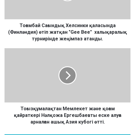
а
й
С
а
Тоғамбай Сағындық Хелсинки қаласында
ғ
(Финләндия) өтіп жатқан "Gee Bee" халықаралық
ы
турнирінде жеңімпаз атанды.
н
д
Т
ы
о
қ
ғ
Х
ы
е
з
л
қ
с
ұ
и
м
н
а
к
л
Тоғызқұмалақтан Мемлекет және қоғам
и
а
қайраткері Нәлқожа Ергешбаевты еске алуға
қ
қ
арналған ашық Азия кубогі өтті.
а
т
л
а