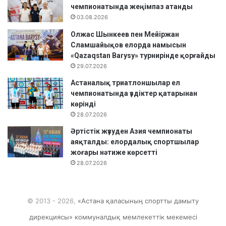
чемпионатында жеңімпаз атанды
з
ш
а
03.08.2026
ы
т
қ
Олжас Шынкеев пен Мейіржан
а
А
Сламшайықов елорда намысын
н
з
«Qazaqstan Barysy» турнирінде қорғайды
д
и
29.07.2026
ы
я
.
к
Астаналық триатлоншылар ел
у
чемпионатында үздіктер қатарынан
б
көрінді
о
28.07.2026
г
Әртістік жүзуден Азия чемпионаты
і
аяқталды: елордалық спортшылар
ө
жоғары нәтиже көрсетті
т
28.07.2026
т
і
.
© 2013 - 2026,
«Астана қаласының спортты дамыту
дирекциясы» коммуналдық мемлекеттік мекемесі