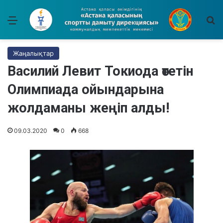
Мәзір
І
Жаңалықтар
Василий Левит Токиода өтетін
Олимпиада ойындарына
жолдаманы жеңіп алды!
09.03.2020
0
668