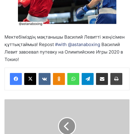
Мектебіміздің мақтанышы Василий Левитті жеңісімен
құттықтаймыз! Repost
#with
@astanaboxing
Василий
Левит завоевал путевку на Олимпийские Игры 2020 в
Токио!
VKontakte
Odnoklassniki
WhatsApp
Telegram
Share via Email
Басып шығару
Т
о
ғ
а
м
б