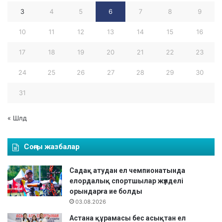
е
а
в
3
4
5
6
7
8
9
л
т
ы
10
11
12
13
14
15
16
ы
қ
е
т
17
18
19
20
21
22
23
с
у
к
р
24
25
26
27
28
29
30
е
н
а
31
и
л
р
у
і
ғ
« Шлд
н
а
д
а
е
Соңғы жазбалар
р
ж
н
е
а
Садақ атудан ел чемпионатында
ң
л
елордалық спортшылар жүлделі
і
ғ
орындарға ие болды
м
а
03.08.2026
п
н
Астана құрамасы бес асықтан ел
а
а