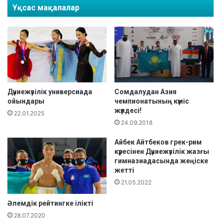
а
Ұқсас мақалалар
н
с
М
ы
е
н
м
д
л
а
е
(
к
Ф
е
и
т
Сомдалудан Азия
Дүниежүзілік универсиада
н
ж
чемпионатының күміс
ойындары
л
жүлдесі!
ә
22.01.2025
ә
н
24.09.2018
н
е
д
Айбек Айтбеков грек-рим
қ
и
күресінен Дүниежүзілік жазғы
о
гимназиадасында жеңіске
я
ғ
жетті
)
а
ө
21.05.2022
м
т
қ
Әлемдік рейтингке ілікті
і
а
п
й
28.07.2020