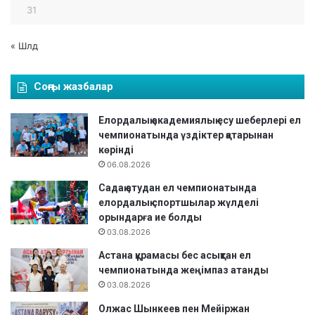
31
« Шлд
Соңғы жазбалар
Елордалық академиялық есу шеберлері ел
чемпионатында үздіктер қатарынан
көрінді
06.08.2026
Садақ атудан ел чемпионатында
елордалық спортшылар жүлделі
орындарға ие болды
03.08.2026
Астана құрамасы бес асықтан ел
чемпионатында жеңімпаз атанды
03.08.2026
Олжас Шынкеев пен Мейіржан