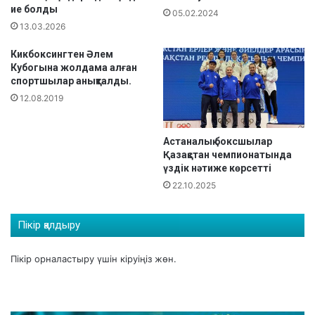
ие болды
н
ж
05.02.2024
д
13.03.2026
о
а
л
Кикбоксингтен Әлем
ж
ы
Кубогына жолдама алған
о
»
спортшылар анықталды.
ғ
т
12.08.2019
а
у
р
р
ы
н
Астаналық боксшылар
н
и
Қазақстан чемпионатында
ә
р
үздік нәтиже көрсетті
т
і
22.10.2025
и
н
ж
д
е
е
Пікір қалдыру
к
т
ө
о
Пікір орналастыру үшін
кіруіңіз
жөн.
р
п
с
ж
е
а
т
р