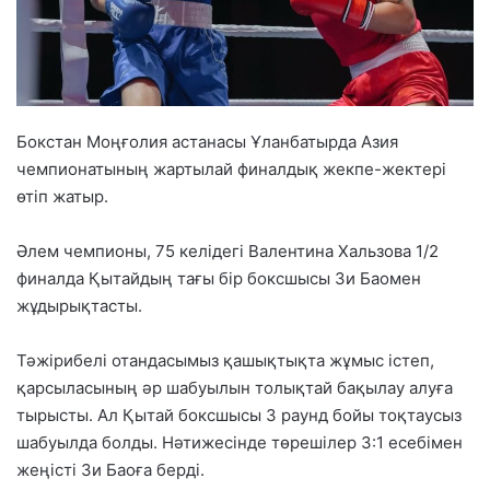
Бокстан Моңғолия астанасы Ұланбатырда Азия
чемпионатының жартылай финалдық жекпе-жектері
өтіп жатыр.
Әлем чемпионы, 75 келідегі Валентина Хальзова 1/2
финалда Қытайдың тағы бір боксшысы Зи Баомен
жұдырықтасты.
Тәжірибелі отандасымыз қашықтықта жұмыс істеп,
қарсыласының әр шабуылын толықтай бақылау алуға
тырысты. Ал Қытай боксшысы 3 раунд бойы тоқтаусыз
шабуылда болды. Нәтижесінде төрешілер 3:1 есебімен
жеңісті Зи Баоға берді.