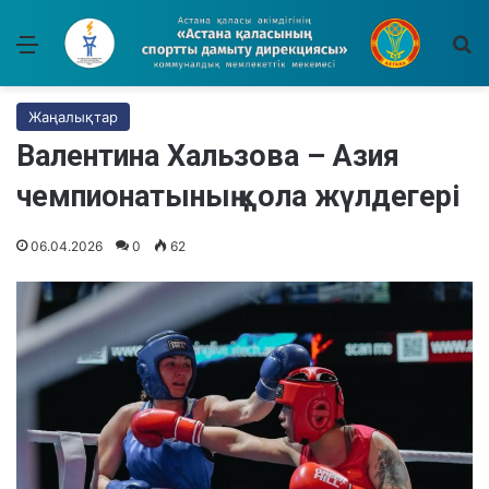
Мәзір
І
Жаңалықтар
Валентина Хальзова – Азия
чемпионатының қола жүлдегері
06.04.2026
0
62