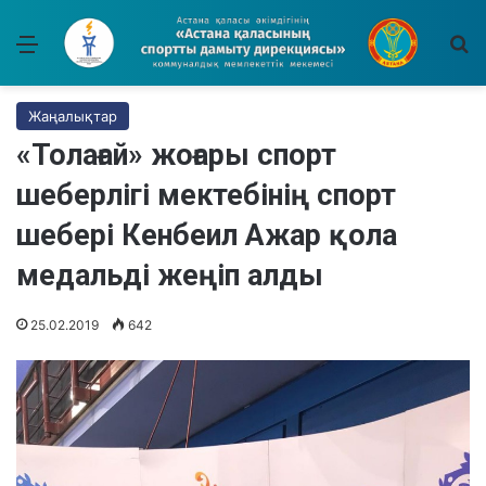
Мәзір
І
Жаңалықтар
«Толағай» жоғары спорт
шеберлігі мектебінің спорт
шебері Кенбеил Ажар қола
медальді жеңіп алды
25.02.2019
642