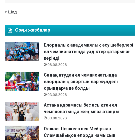
« Шлд
Соңғы жазбалар
Елордалық академиялық есу шеберлері
ел чемпионатында үздіктер қатарынан
көрінді
06.08.2026
Садақ атудан ел чемпионатында
елордалық спортшылар жүлделі
орындарға ие болды
03.08.2026
Астана құрамасы бес асықтан ел
чемпионатында жеңімпаз атанды
03.08.2026
Олжас Шынкеев пен Мейіржан
Сламшайықов елорда намысын