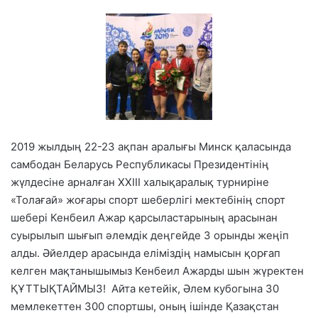
2019 жылдың 22-23 ақпан аралығы Минск қаласында
самбодан Беларусь Республикасы Президентінің
жүлдесіне арналған ХХІІІ халықаралық турниріне
«Толағай» жоғары спорт шеберлігі мектебінің спорт
шебері Кенбеил Ажар қарсыластарының арасынан
суырылып шығып әлемдік деңгейде 3 орынды жеңіп
алды. Әйелдер арасында еліміздің намысын қорғап
келген мақтанышымыз Кенбеил Ажарды шын жүректен
ҚҰТТЫҚТАЙМЫЗ! Айта кетейік, Әлем кубогына 30
мемлекеттен 300 спортшы, оның ішінде Қазақстан