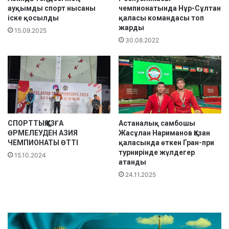
ауқымды спорт нысаны
чемпионатында Нұр-Сұлтан
м
н
іске қосылды
қаласы командасы топ
п
д
жарды
а
15.09.2025
а
30.08.2022
з
с
д
ы
а
н
р
ы
ы
ң
қ
о
р
СПОРТТЫҚ ҚҰЗҒА
Астаналық самбошы
ы
ӨРМЕЛЕУДЕН АЗИЯ
Жасұлан Нариманов Қазан
т
ЧЕМПИОНАТЫ ӨТТІ
қаласында өткен Гран-при
ы
турнирінде жүлдегер
15.10.2024
н
атанды
д
24.11.2025
ы
ж
а
ң
а