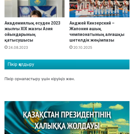
ы
қ
т
ы
Академиялық есуден 2023
Анджей Кинзерский –
жылғы ХІХ жазғы Азия
Жапония ашық
д
ойындарының
чемпионатының алғашқы
а
қатысушысы
шетелдік жеңімпазы
й
24.08.2023
20.10.2025
ы
н
д
Пікір қалдыру
а
л
Пікір орналастыру үшін
кіруіңіз
жөн.
у
д
а
.