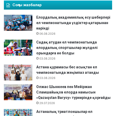
Соңғы жазбалар
Елордалық академиялық есу шеберлері
ел чемпионатында үздіктер қатарынан
көрінді
06.08.2026
Садақ атудан ел чемпионатында
елордалық спортшылар жүлделі
орындарға ие болды
03.08.2026
Астана құрамасы бес асықтан ел
чемпионатында жеңімпаз атанды
03.08.2026
Олжас Шынкеев пен Мейіржан
Сламшайықов елорда намысын
«Qazaqstan Barysy» турнирінде қорғайды
29.07.2026
Астаналық триатлоншылар ел