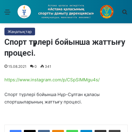
Мәзір
І
Жаңалықтар
Спорт түрлері бойынша жаттығу
процесі.
15.08.2021
0
341
https://www.instagram.com/p/CSpSIMMgu4s/
Спорт түрлері бойынша Нұр-Сұлтан қаласы
спортшыларының жаттығу процесі.
VKontakte
Odnoklassniki
WhatsApp
Telegram
Share via Email
Басып шығару