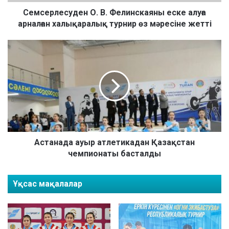
с
у
Семсерлесуден О. В. Фелинскаяны еске алуға
д
арналған халықаралық турнир өз мәресіне жетті
е
н
А
О
с
.
т
В
а
.
н
Ф
а
е
д
л
а
и
а
н
у
Астанада ауыр атлетикадан Қазақстан
с
ы
чемпионаты басталды
к
р
а
а
Ұқсас мақалалар
я
т
н
л
ы
е
е
т
с
и