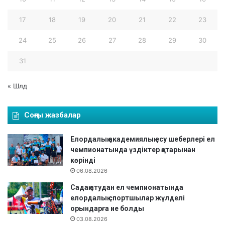
ж
е
17
18
19
20
21
22
23
т
т
24
25
26
27
28
29
30
і
31
« Шлд
Соңғы жазбалар
Елордалық академиялық есу шеберлері ел
чемпионатында үздіктер қатарынан
көрінді
06.08.2026
Садақ атудан ел чемпионатында
елордалық спортшылар жүлделі
орындарға ие болды
03.08.2026