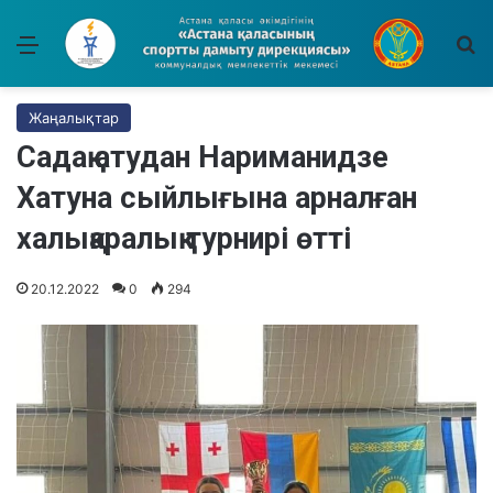
Мәзір
І
Жаңалықтар
Садақ атудан Нариманидзе
Хатуна сыйлығына арналған
халықаралық турнирі өтті
20.12.2022
0
294