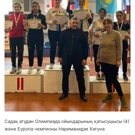
Садақ атудан Олимпиада ойындарының қатысушысы (4)
және Еуропа чемпионы Нариманидзе Хатуна