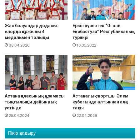
к
к
е
а
а
д
л
а
Жас балуандар додасы:
Еркін күрестен “Огонь
у
елорда қоржыны 4
Екибастуза” Республикалық
н
медальмен толықты
турнирі
ғ
Қ
а
а
08.04.2026
16.05.2022
а
з
р
а
н
қ
а
с
л
т
ғ
а
а
н
Астана қаласының құрамасы
Астаналық спортшы Әлем
н
ч
тыңғылықты дайындық
кубогында алтыннан алқа
х
е
үстінде
тақты
а
м
25.04.2024
22.04.2026
л
п
ы
и
қ
о
Пікір қалдыру
а
н