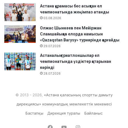
Астана құрамасы бес асықтан ел
чемпионатында жеңімпаз атанды
03.08.2026
Олжас Шынкеев пен Мейіржан
Сламшайықов елорда намысын
«Qazaqstan Barysy» турнирінде қорғайды
29.07.2026
Астаналық триатлоншылар ел
чемпионатында үздіктер қатарынан
көрінді
28.07.2026
© 2013 - 2026,
«Астана қаласының спортты дамыту
дирекциясы» коммуналдық мемлекеттік мекемесі
Бастапқы
Дирекция туралы
Байланыс
Facebook
YouTube
Instagram