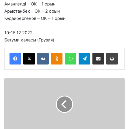
Амангелді – ОК – 1 орын
Арыстанбек – ОК – 2 орын
Құдайбергенов – ОК – 1 орын
10-15.12.2022
Батуми қаласы (Грузия)
VKontakte
Odnoklassniki
WhatsApp
Telegram
Share via Email
Басып шығару
С
е
м
с
е
р
л
е