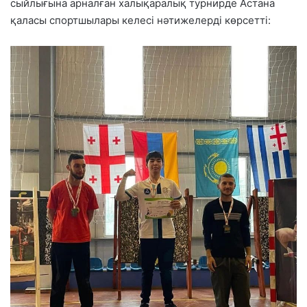
сыйлығына арналған халықаралық турнирде Астана
қаласы спортшылары келесі нәтижелерді көрсетті: