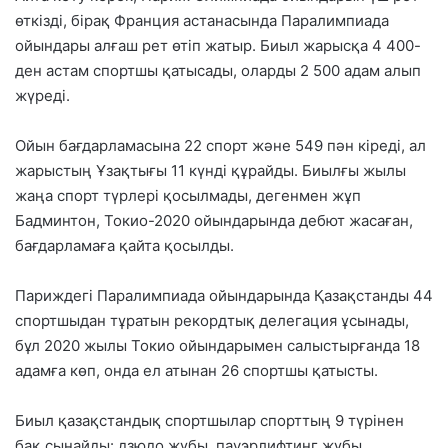
өткізді, бірақ Франция астанасында Паралимпиада
ойындары алғаш рет өтіп жатыр. Биыл жарысқа 4 400-
ден астам спортшы қатысады, оларды 2 500 адам алып
жүреді.
Ойын бағдарламасына 22 спорт және 549 пән кіреді, ал
жарыстың Ұзақтығы 11 күнді құрайды. Биылғы жылы
жаңа спорт түрлері қосылмады, дегенмен жұп
Бадминтон, Токио-2020 ойындарында дебют жасаған,
бағдарламаға қайта қосылды.
Париждегі Паралимпиада ойындарында Қазақстанды 44
спортшыдан тұратын рекордтық делегация ұсынады,
бұл 2020 жылы Токио ойындарымен салыстырғанда 18
адамға көп, онда ел атынан 26 спортшы қатысты.
Биыл қазақстандық спортшылар спорттың 9 түрінен
бақ сынайды: дзюдо жұбы, пауэрлифтинг жұбы,