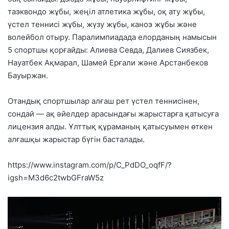
таэквондо жұбы, жеңіл атлетика жұбы, оқ ату жұбы,
үстел теннисі жұбы, жүзу жұбы, каноэ жұбы және
волейбол отыру. Паралимпиадада елорданың намысын
5 спортшы қорғайды: Алиева Севда, Далиев Сиязбек,
Науатбек Ақмарал, Шамей Ерғали және Арстанбеков
Бауыржан.
Отандық спортшылар алғаш рет үстел теннисінен,
сондай — ақ әйелдер арасындағы жарыстарға қатысуға
лицензия алды. Ұлттық құраманың қатысуымен өткен
алғашқы жарыстар бүгін басталады.
https://www.instagram.com/p/C_PdDO_oqfF/?
igsh=M3d6c2twbGFraW5z