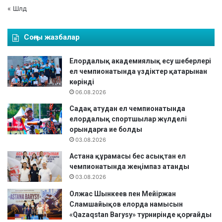
ө
« Шлд
т
т
Соңғы жазбалар
і
.
Елордалық академиялық есу шеберлері
ел чемпионатында үздіктер қатарынан
көрінді
06.08.2026
Садақ атудан ел чемпионатында
елордалық спортшылар жүлделі
орындарға ие болды
03.08.2026
Астана құрамасы бес асықтан ел
чемпионатында жеңімпаз атанды
03.08.2026
Олжас Шынкеев пен Мейіржан
Сламшайықов елорда намысын
«Qazaqstan Barysy» турнирінде қорғайды