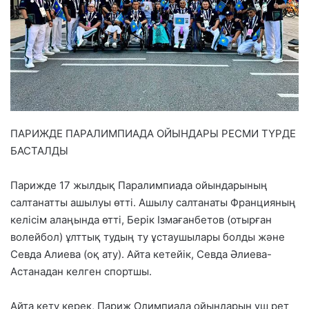
ПАРИЖДЕ ПАРАЛИМПИАДА ОЙЫНДАРЫ РЕСМИ ТҮРДЕ
БАСТАЛДЫ
Парижде 17 жылдық Паралимпиада ойындарының
салтанатты ашылуы өтті. Ашылу салтанаты Францияның
келісім алаңында өтті, Берік Ізмағанбетов (отырған
волейбол) ұлттық тудың ту ұстаушылары болды және
Севда Алиева (оқ ату). Айта кетейік, Севда Әлиева-
Астанадан келген спортшы.
Айта кету керек, Париж Олимпиада ойындарын үш рет