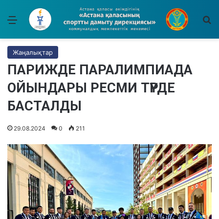
Мәзір
І
Жаңалықтар
ПАРИЖДЕ ПАРАЛИМПИАДА
ОЙЫНДАРЫ РЕСМИ ТҮРДЕ
БАСТАЛДЫ
29.08.2024
0
211