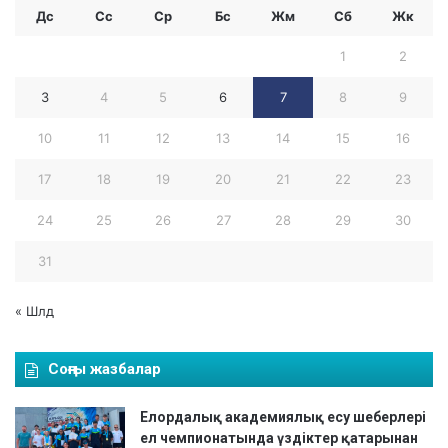
Дс
Сс
Ср
Бc
Жм
Сб
Жк
1
2
3
4
5
6
7
8
9
10
11
12
13
14
15
16
17
18
19
20
21
22
23
24
25
26
27
28
29
30
31
« Шлд
Соңғы жазбалар
Елордалық академиялық есу шеберлері
ел чемпионатында үздіктер қатарынан