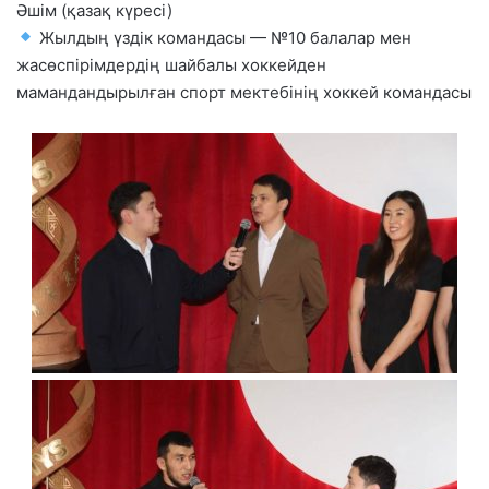
Әшім (қазақ күресі)
Жылдың үздік командасы — №10 балалар мен
жасөспірімдердің шайбалы хоккейден
мамандандырылған спорт мектебінің хоккей командасы