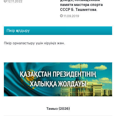
12.11.2022
ө
памяти мастера спорта
т
СССР Б. Ташметова.
т
11.09.2019
і
Пікір қалдыру
Пікір орналастыру үшін
кіруіңіз
жөн.
Тамыз (2026)