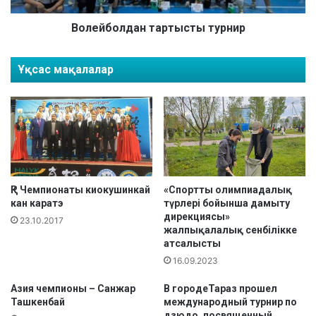
е
д
н
а
Волейболдан тартысты турнир
Қ
н
а
т
Ұқсас мақалалар
з
а
а
р
қ
т
с
ы
т
с
а
т
н
ы
ч
т
е
у
ҚР Чемпионаты киокушинкай
«Спортты олимпиадалық
м
кан каратэ
түрлері бойынша дамыту
р
дирекциясы»
п
н
23.10.2017
жалпықалалық сенбілікке
и
и
атсалысты
о
р
16.09.2023
н
а
Азия чемпионы – Санжар
В городеТараз прошел
т
Ташкенбай
международный турнир по
ы
дзюдо, посвященный