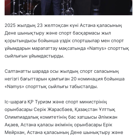
2025 жылдың 23 желтоқсан күні Астана қаласының
Дене шынықтыру және спорт басқармасы жыл
қорытындысы бойынша үздік спортшылар мен спорт
ұйымдарын марапаттау мақсатында «Namys» спорттық
сыйлығын ұйымдастырды.
Салтанатты шарада осы жылдың спорт саласының
негізгі бағыттарын қамтыған 20 номинация бойынша
«Namys» спорттық сыйлығы табысталды.
Іс-шараға ҚР Туризм және спорт министрінің
орынбасары Серік Жарасбаев, Қазақстан Ұлттық
Олимпиадалық комитетінің бас хатшысы Әлімжан
Ақаев, Астана қаласы әкімінің орынбасары Ерік
Мейрхан, Астана қаласының Дене шынықтыру және