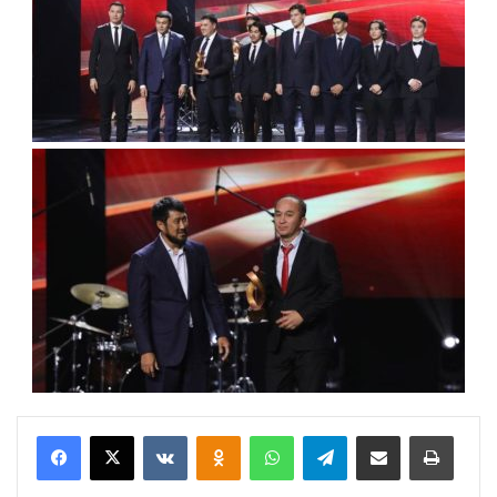
VKontakte
Odnoklassniki
WhatsApp
Telegram
Share via Email
Басып шығару