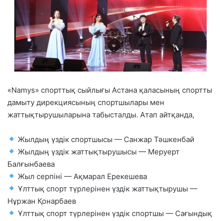
«Namys» спорттық сыйлығы Астана қаласының спортты
дамыту дирекциясының спортшылары мен
жаттықтырушыларына табысталды. Атап айтқанда,
Жылдың үздік спортшысы — Санжар Тәшкенбай
Жылдың үздік жаттықтырушысы — Меруерт
Балғынбаева
Жыл серпіні — Ақмарал Ерекешева
Ұлттық спорт түрлерінен үздік жаттықтырушы —
Нұржан Қонарбаев
Ұлттық спорт түрлерінен үздік спортшы — Сағындық