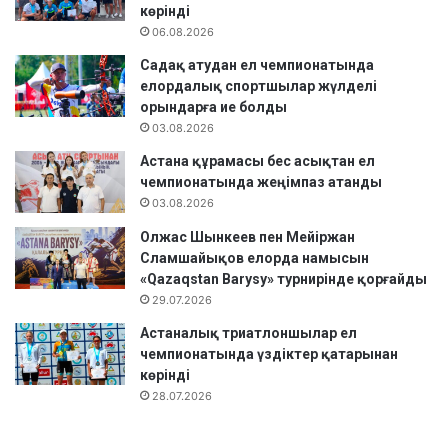
көрінді
06.08.2026
Садақ атудан ел чемпионатында
елордалық спортшылар жүлделі
орындарға ие болды
03.08.2026
Астана құрамасы бес асықтан ел
чемпионатында жеңімпаз атанды
03.08.2026
Олжас Шынкеев пен Мейіржан
Сламшайықов елорда намысын
«Qazaqstan Barysy» турнирінде қорғайды
29.07.2026
Астаналық триатлоншылар ел
чемпионатында үздіктер қатарынан
көрінді
28.07.2026