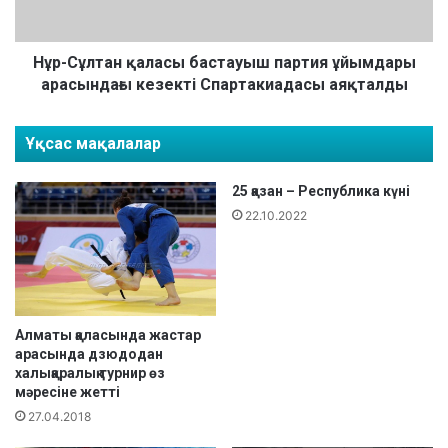
қ
т
а
а
р
н
Нұр-Сұлтан қаласы бастауыш партия ұйымдары
а
қ
арасындағы кезекті Спартакиадасы аяқталды
л
а
ы
л
Ұқсас мақалалар
қ
а
т
с
у
ы
25 қазан – Республика күні
р
б
22.10.2022
н
а
и
с
р
т
і
а
ө
у
з
ы
Алматы қаласында жастар
м
арасында дзюдодан
ш
халықаралық турнир өз
ә
п
мәресіне жетті
р
а
е
27.04.2018
р
с
т