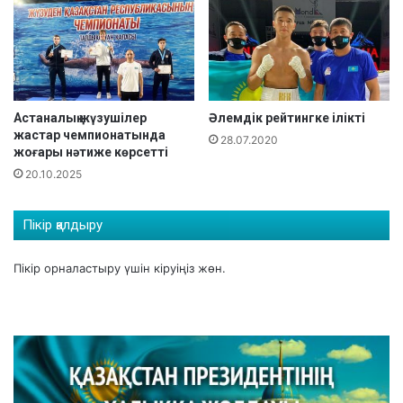
і
и
н
я
е
ұ
ж
й
е
ы
т
м
Астаналық жүзушілер
Әлемдік рейтингке ілікті
т
д
жастар чемпионатында
28.07.2020
і
а
жоғары нәтиже көрсетті
.
р
20.10.2025
ы
а
р
Пікір қалдыру
а
с
Пікір орналастыру үшін
кіруіңіз
жөн.
ы
н
д
а
ғ
ы
к