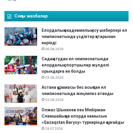
т
а
Соңғы жазбалар
л
д
Елордалық академиялық есу шеберлері ел
ы
чемпионатында үздіктер қатарынан
көрінді
06.08.2026
Садақ атудан ел чемпионатында
елордалық спортшылар жүлделі
орындарға ие болды
03.08.2026
Астана құрамасы бес асықтан ел
чемпионатында жеңімпаз атанды
03.08.2026
Олжас Шынкеев пен Мейіржан
Сламшайықов елорда намысын
«Qazaqstan Barysy» турнирінде қорғайды
29.07.2026