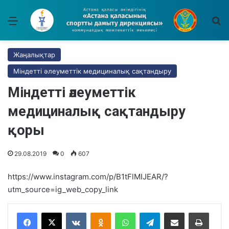
Мәзір
І
Жаңалықтар
Міндетті әлеуметтік медициналық сақтандыру
Міндетті әлеуметтік
медициналық сақтандыру
қоры
29.08.2019
0
607
https://www.instagram.com/p/B1tFlMIJEAR/?
utm_source=ig_web_copy_link
VKontakte
Odnoklassniki
WhatsApp
Telegram
Share via Email
Басып шығару