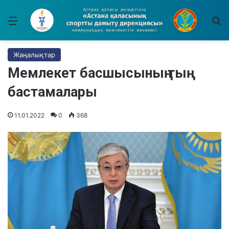
Мәзір
І
Жаңалықтар
Мемлекет басшысының тың
бастамалары
11.01.2022
0
368