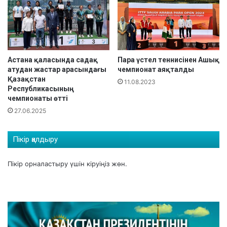
Астана қаласында садақ
Пара үстел теннисінен Ашық
атудан жастар арасындағы
чемпионат аяқталды
Қазақстан
11.08.2023
Республикасының
чемпионаты өтті
27.06.2025
Пікір қалдыру
Пікір орналастыру үшін
кіруіңіз
жөн.