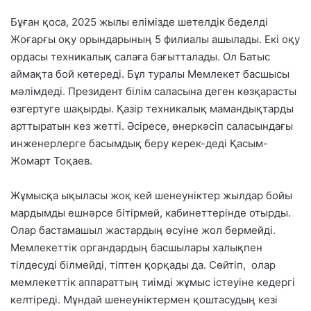
Бұған қоса, 2025 жылы елімізде шетелдік беделді
Жоғарғы оқу орындарының 5 филиалы ашылады. Екі оқу
ордасы техникалық салаға бағытталады. Ол Батыс
аймақта бой көтереді. Бұл туралы Мемлекет басшысы
мәлімдеді. Президент білім саласына деген көзқарасты
өзгертуге шақырды. Қазір техникалық мамандықтарды
арттыратын кез жетті. Әсіресе, өнеркәсіп саласындағы
инженерлерге басымдық беру керек-деді Қасым-
Жомарт Тоқаев.
Жұмысқа ықыласы жоқ кей шенеуніктер жылдар бойы
мардымды ешнәрсе бітірмей, кабинеттерінде отырды.
Олар бастамашыл жастардың өсуіне жол бермейді.
Мемлекеттік органдардың басшылары халықпен
тілдесуді білмейді, тіптен қорқады да. Сөйтіп, олар
мемлекеттік аппараттың тиімді жұмыс істеуіне кедергі
келтіреді. Мұндай шенеуніктермен қоштасудың кезі