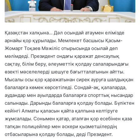
Қазақстан халқына… Дәл осындай атаумен елімізде
арнайы қор құрылады. Мемлекет басшысы Қасым-
Жомарт Тоқаев Мәжіліс отырысында осылай деп
мәлімдеді. Президент ондағы қаражат денсаулық
сақтау, білім беру, әлеуметтік қолдау салаларындағы
өзекті мәселелерді шешуге бағытталатынын айтты.
Мысалы осы қор қаражатынан сирек ауруға шалдыққан
балаларға көмек көрсетіледі. Сондай-ақ, қалаларда,
аудандар мен ауылдарда балаларға спорттық нысандар
салынады. Дарынды балаларға қолдау болады. Бүліктен
кейінгі Алматы қаласын қайта қалпына келтіруге
жұмсалады. Сонымен қатар, аталған қор есебінен қаза
тапқан полицейлер мен әскери қызметшілердің
отбасыларына қолдау болады, деді Президент.