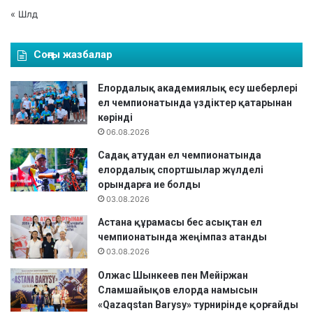
« Шлд
Соңғы жазбалар
Елордалық академиялық есу шеберлері
ел чемпионатында үздіктер қатарынан
көрінді
06.08.2026
Садақ атудан ел чемпионатында
елордалық спортшылар жүлделі
орындарға ие болды
03.08.2026
Астана құрамасы бес асықтан ел
чемпионатында жеңімпаз атанды
03.08.2026
Олжас Шынкеев пен Мейіржан
Сламшайықов елорда намысын
«Qazaqstan Barysy» турнирінде қорғайды