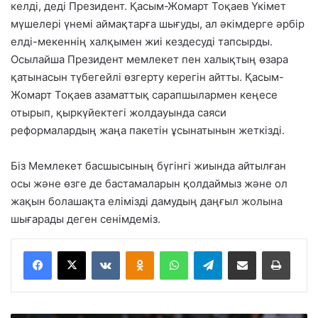
келді, деді Президент. Қасым-Жомарт Тоқаев Үкімет
мүшелері үнемі аймақтарға шығуды, ал әкімдерге әрбір
елді-мекеннің халқымен жиі кездесуді тапсырды.
Осылайша Президент мемлекет пен халықтың өзара
қатынасын түбегейлі өзгерту керегін айтты. Қасым-
Жомарт Тоқаев азаматтық сарапшылармен кеңесе
отырып, қыркүйектегі жолдауында саяси
реформалардың жаңа пакетін ұсынатынын жеткізді.
Біз Мемлекет басшысының бүгінгі жиында айтылған
осы және өзге де бастамаларын қолдаймыз және ол
жақын болашақта елімізді дамудың даңғыл жолына
шығарады деген сенімдеміз.
VKontakte
Odnoklassniki
WhatsApp
Telegram
Share via Email
Басып шығару