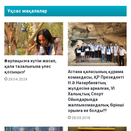
д
а
Ұқсас мақалалар
ы
8
2
ж
о
л
д
а
м
а
Өз аулаңызға күтім жасап,
қала тазалығына үлес
Астана қаласының құрама
қосыңыз!
командасы, ҚР Президенті
29.04.2024
Н.Ә.Назарбаевтың
жүлдесіне арналған, VI
Халықтық Спорт
Ойындарында
жалпыкомандалық бірінші
орынға ие болды!!!
28.09.2018