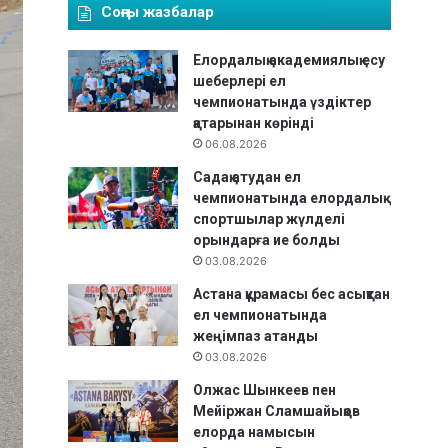
Соңғы жазбалар
Елордалық академиялық есу
шеберлері ел
чемпионатында үздіктер
қатарынан көрінді
06.08.2026
Садақ атудан ел
чемпионатында елордалық
спортшылар жүлделі
орындарға ие болды
03.08.2026
Астана құрамасы бес асықтан
ел чемпионатында
жеңімпаз атанды
03.08.2026
Олжас Шынкеев пен
Мейіржан Сламшайықов
елорда намысын