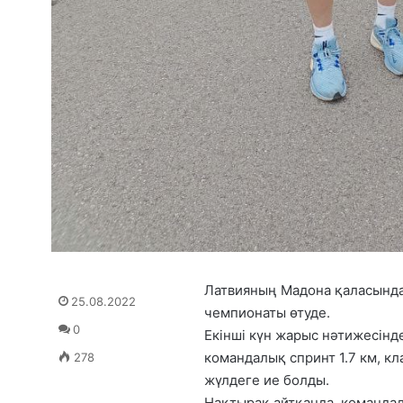
Латвияның Мадона қаласында
25.08.2022
чемпионаты өтуде.
0
Екінші күн жарыс нәтижесінд
командалық спринт 1.7 км, к
278
жүлдеге ие болды.
Нақтырақ айтқанда, команда