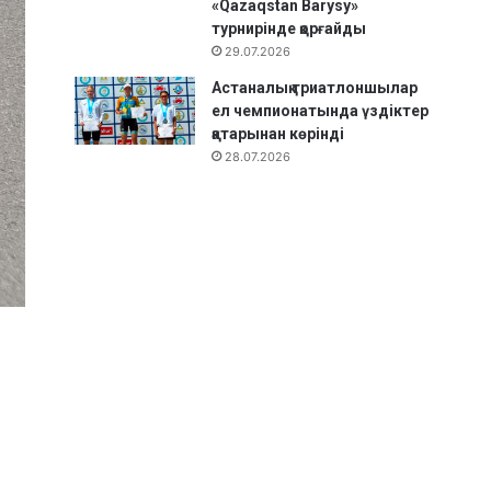
«Qazaqstan Barysy»
турнирінде қорғайды
29.07.2026
Астаналық триатлоншылар
ел чемпионатында үздіктер
қатарынан көрінді
28.07.2026