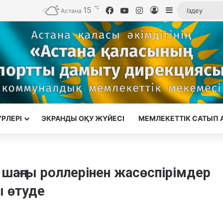
℃
15
Facebook
YouTube
Instagram
Кіру
Sidebar
Астана
ҮРЛЕРІ
ЭКРАНДЫ ОҚУ ЖҮЙЕСІ
МЕМЛЕКЕТТІК САТЫП 
шаңғы роллерінен жасөспірімдер
 өтуде