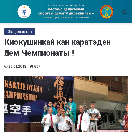
Мәзір
І
Жаңалықтар
Киокушинкай кан каратэден
Әлем Чемпионаты !
29.01.2018
597