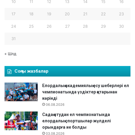
10
11
12
13
14
15
16
17
18
19
20
21
22
23
24
25
26
27
28
29
30
31
« Шлд
Соңғы жазбалар
Елордалық академиялық есу шеберлері ел
чемпионатында үздіктер қатарынан
көрінді
06.08.2026
Садақ атудан ел чемпионатында
елордалық спортшылар жүлделі
орындарға ие болды
03.08.2026