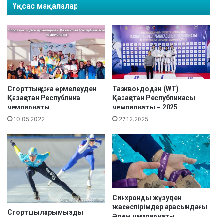
Ұқсас мақалалар
н
"
м
D
а
a
ң
n
ы
u
з
b
д
i
ы
a
а
o
Спорттық құзға өрмелеуден
Таэквондодан (WT)
Қазақстан Республика
Қазақстан Республикасы
қ
p
чемпионаты
чемпионаты – 2025
п
e
а
n
10.05.2022
22.12.2025
р
"
а
ж
т
а
р
ы
с
ы
Синхронды жүзуден
.
жасөспірімдер арасындағы
Спортшыларымызды
Әлем чемпионаты