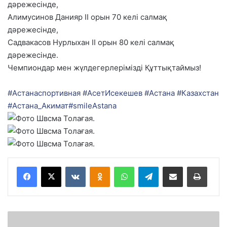
дәрежесінде,
Алимусинов Данияр ІІ орын 70 келі салмақ
дәрежесінде,
Садвакасов Нурлыхан ІІ орын 80 келі салмақ
дәрежесінде.
Чемпиондар мен жүлдегерлерімізді Құттықтаймыз!
#
Астанаспортивная
#
АсетИсекешев
#
Астана
#
Казахстан
#
Астана_Акимат
#
smileAstana
VKontakte
Odnoklassniki
WhatsApp
Telegram
Share via Email
Басып шығару
Ж
ұ