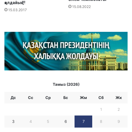
қолдайық !!!
15.08.2022
15.03.2017
Тамыз (2026)
Дс
Сс
Ср
Бc
Жм
Сб
Жк
1
2
3
4
5
6
7
8
9