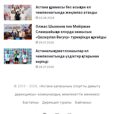
Астана құрамасы бес асықтан ел
чемпионатында жеңімпаз атанды
03.08.2026
Олжас Шынкеев пен Мейіржан
Сламшайықов елорда намысын
«Qazaqstan Barysy» турнирінде қорғайды
29.07.2026
Астаналық триатлоншылар ел
чемпионатында үздіктер қатарынан
көрінді
28.07.2026
© 2013 - 2026,
«Астана қаласының спортты дамыту
дирекциясы» коммуналдық мемлекеттік мекемесі
Бастапқы
Дирекция туралы
Байланыс