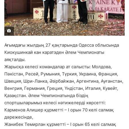
Ағымдағы жылдың 27 қаңтарында Одесса облысында
Киокушинкай кан каратэден Әлем Чемпионаты
аяқталды.
Жарысқа келесі командалар ат салысты: Молдова,
Пәкістан, Ресей, Румыния, Түркия, Украина, Франция,
Швеция, Шри-Ланка, Әзірбайжан, Аргентина, Ауғанстан,
Венгрия, Германия, Греция, Үндістан, Италия, Кувейт,
Қазақстан. Әлем Чемпионатында біздің
спортшыларымыз келесі нәтижелерді көрсетті:
Карменов Алишер құрметті – І орын 70 келі салмақ
дәрежесінде,
Жанибек Темирлан құрметті – І ор
ын 65 келі салмақ