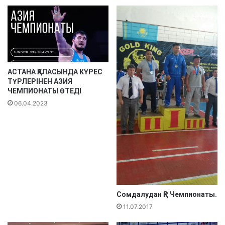
а
т
о
и
р
н
а
г
л
і
д
ө
ы
з
АСТАНА ҚАЛАСЫНДА КҮРЕС
ТҮРЛЕРІНЕН АЗИЯ
г
ЧЕМПИОНАТЫ ӨТЕДІ
е
р
06.04.2023
м
е
й
д
і
Сомдалудан ҚР Чемпионаты.
11.07.2017