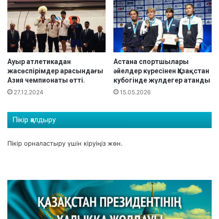
Ауыр атлетикадан
Астана спортшылары
жасөспірімдер арасындағы
әйелдер күресінен Қазақстан
Азия чемпионаты өтті.
кубогінде жүлдегер атанды
27.12.2024
15.05.2026
Пікір қалдыру
Пікір орналастыру үшін
кіруіңіз
жөн.