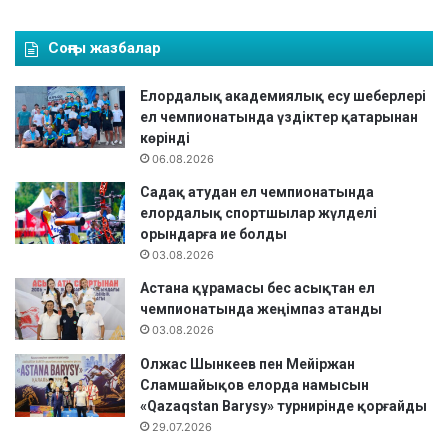
Соңғы жазбалар
Елордалық академиялық есу шеберлері
ел чемпионатында үздіктер қатарынан
көрінді
06.08.2026
Садақ атудан ел чемпионатында
елордалық спортшылар жүлделі
орындарға ие болды
03.08.2026
Астана құрамасы бес асықтан ел
чемпионатында жеңімпаз атанды
03.08.2026
Олжас Шынкеев пен Мейіржан
Сламшайықов елорда намысын
«Qazaqstan Barysy» турнирінде қорғайды
29.07.2026