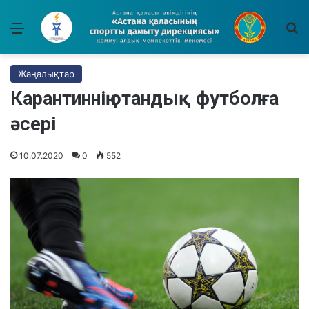
Мәзір
І
Жаңалықтар
Карантиннің отандық футболға
әсері
10.07.2020
0
552