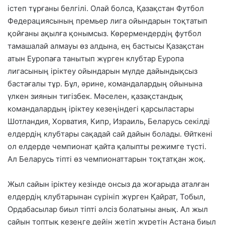
істеп тұрғаны белгілі. Олай болса, Қазақстан Футбол
Федерациясының премьер лига ойындарын тоқтатып
қойғаны ақылға қонымсыз. Көрермендердің футбол
тамашалай алмауы өз алдына, ең бастысы Қазақстан
атын Еуропаға танытып жүрген клубтар Еуропа
лигасының іріктеу ойындарын мүлде дайындықсыз
бастағалы тұр. Бұл, әрине, командалардың ойынына
үлкен зиянын тигізбек. Мәселен, қазақстандық
командалардың іріктеу кезеңіндегі қарсыластары
Шотландия, Хорватия, Кипр, Израиль, Беларусь секілді
елдердің клубтары сақадай сай дайын болады. Өйткені
ол елдерде чемпионат қайта қалыпты режимге түсті.
Ал Беларусь тіпті өз чемпионаттарын тоқтатқан жоқ.
Жыл сайын іріктеу кезінде онсыз да жоғарыда аталған
елдердің клубтарынан сүрініп жүрген Қайрат, Тобыл,
Ордабасылар биыл тіпті әлсіз болатыны анық. Ал жыл
сайын топтық кезеңге дейін жетіп жүретін Астана биыл