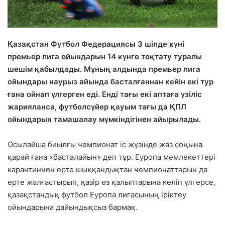
Қазақстан Футбол Федерациясы 3 шілде күні
премьер лига ойындарын 14 күнге тоқтату туралы
шешім қабылдады. Мұның алдында премьер лига
ойындары наурыз айында басталғаннан кейін екі тур
ғана ойнап үлгерген еді. Енді тағы екі аптаға үзіліс
жарияланса, футболсүйер қауым тағы да ҚПЛ
ойындарын тамашалау мүмкіндігінен айырылады.
Осылайша биылғы чемпионат іс жүзінде жаз соңына
қарай ғана «басталайын» деп тұр. Еуропа мемлекеттері
карантиннен ерте шыққандықтан чемпионаттарын да
ерте жалғастырып, қазір өз қалыптарына келіп үлгерсе,
қазақстандық футбол Еуропа лигасының іріктеу
ойындарына дайындықсыз бармақ.