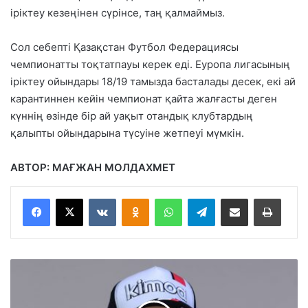
іріктеу кезеңінен сүрінсе, таң қалмаймыз.
Сол себепті Қазақстан Футбол Федерациясы
чемпионатты тоқтатпауы керек еді. Еуропа лигасының
іріктеу ойындары 18/19 тамызда басталады десек, екі ай
карантиннен кейін чемпионат қайта жалғасты деген
күннің өзінде бір ай уақыт отандық клубтардың
қалыпты ойындарына түсуіне жетпеуі мүмкін.
АВТОР: МАҒЖАН МОЛДАХМЕТ
VKontakte
Odnoklassniki
WhatsApp
Telegram
Share via Email
Басып шығару
Ф
е
р