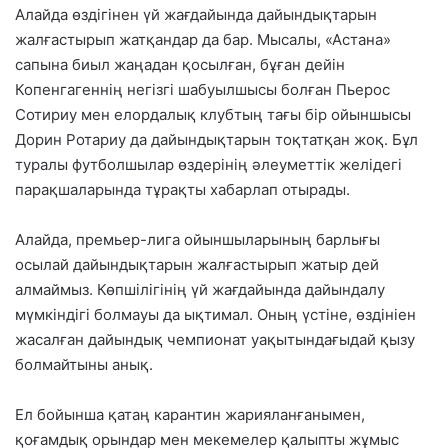
Алайда өздігінен үй жағдайында дайындықтарын
жалғастырып жатқандар да бар. Мысалы, «Астана»
сапына биыл жаңадан қосылған, бұған дейін
Копенгагеннің негізгі шабуылшысы болған Пьерос
Сотириу мен елордалық клубтың тағы бір ойыншысы
Дорин Ротариу да дайындықтарын тоқтатқан жоқ. Бұл
туралы футболшылар өздерінің әлеуметтік желідегі
парақшаларында тұрақты хабарлап отырады.
Алайда, премьер-лига ойыншыларының барлығы
осылай дайындықтарын жалғастырып жатыр дей
алмаймыз. Көпшілігінің үй жағдайында дайындалу
мүмкіндігі болмауы да ықтимал. Оның үстіне, өздініен
жасалған дайындық чемпионат уақытындағыдай қызу
болмайтыны анық.
Ел бойынша қатаң карантин жарияланғанымен,
қоғамдық орындар мен мекемелер қалыпты жұмыс