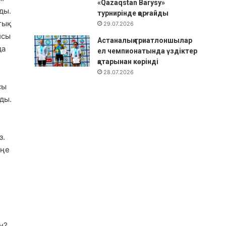
«Qazaqstan Barysy»
ды.
турнирінде қорғайды
тық
29.07.2026
йсы
Астаналық триатлоншылар
да
ел чемпионатында үздіктер
қатарынан көрінді
28.07.2026
сы
ды.
з.
еңе
н?