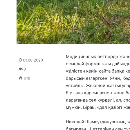
Медициналық бетперде және е
01.06.2020
осындай форматтағы дайындық
0
үзілістен кейін қайта бапқа 
барысын өзгерткен. Яғни, б
618
ұстайды. Жекелей жаттығулар
бір ғана қарсыласпен және б
қарағанда сәл күрделі, ал, сп
мүмкін. Бірақ, «дәл қазіргі ж
Николай Шамсутдинұлының жет
батырдан. Шеттерінен сен тұ