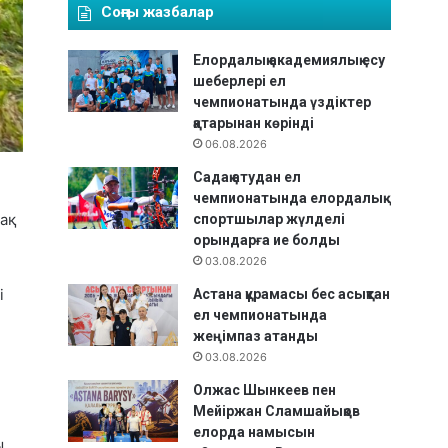
Соңғы жазбалар
Елордалық академиялық есу
шеберлері ел
чемпионатында үздіктер
қатарынан көрінді
06.08.2026
Садақ атудан ел
чемпионатында елордалық
зақ
спортшылар жүлделі
орындарға ие болды
03.08.2026
і
Астана құрамасы бес асықтан
ел чемпионатында
жеңімпаз атанды
03.08.2026
Олжас Шынкеев пен
Мейіржан Сламшайықов
елорда намысын
.