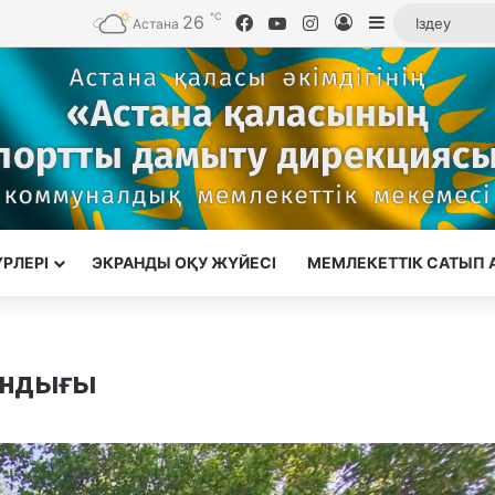
℃
26
Facebook
YouTube
Instagram
Кіру
Sidebar
Астана
ҮРЛЕРІ
ЭКРАНДЫ ОҚУ ЖҮЙЕСІ
МЕМЛЕКЕТТІК САТЫП 
йындығы