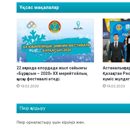
я
Ұқсас мақалалар
22 ақпанда елордада жыл сайынғы
Астаналық па
«Бұрқасын – 2020» XX мерейтойлық
Қазақстан Р
қысқы фестивалі өтеді.
күміс жүлде
19.02.2020
19.02.2023
Пікір қалдыру
Пікір орналастыру үшін
кіруіңіз
жөн.