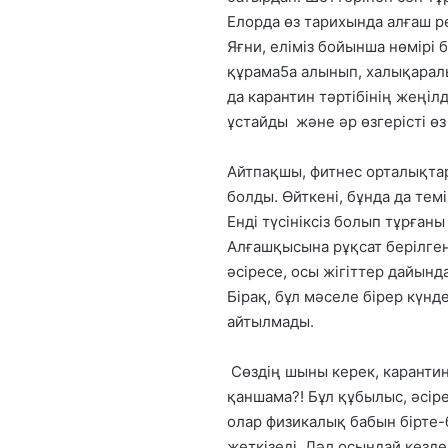
Елорда өз тарихында алғаш р
Яғни, еліміз бойынша нөмірі 
құрама5а алынып, халықарал
да карантин тәртібінің жеңіл
ұстайды және әр өзгерісті өз
Айтпақшы, фитнес орталықтар
болды. Өйткені, бұнда да тем
Енді түсініксіз болып тұрға
Алғашқысына рұқсат берілге
әсіресе, осы жігіттер дайынд
Бірақ, бұл мәселе бірер күнд
айтылмады.
Сөздің шыны керек, каранти
қаншама?! Бұл құбылыс, әсір
олар физикалық бабын бірте-б
жеткізеді. Дәл осындай кезд