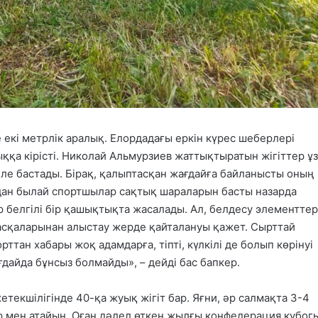
кі метрлік аралық. Елордадағы еркін күрес шеберлері
қа кірісті. Николай Альмурзиев жаттықтыратын жігіттер ұ
келе бастады. Бірақ, қалыптасқан жағдайға байланысты оның
ұдан былай спортшылар сақтық шараларын басты назарда
 белгілі бір қашықтықта жасалады. Ал, белдесу элементтер
асқаларынан алыстау жерде қайталануы қажет. Сырттай
орттан хабары жоқ адамдарға, тіпті, күлкілі де болып көрінуі
ағдайда бұнсыз болмайды», – дейді бас бапкер.
екшілігінде 40-қа жуық жігіт бар. Яғни, әр салмақта 3-4
р мен атайын. Оған дәлел өткен жылғы конфедерация кубогы