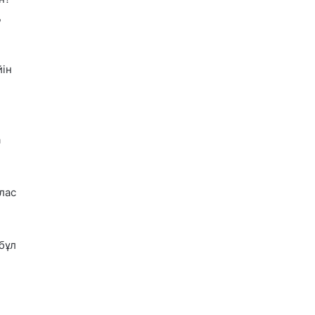
,
л
йін
а
лас
бұл