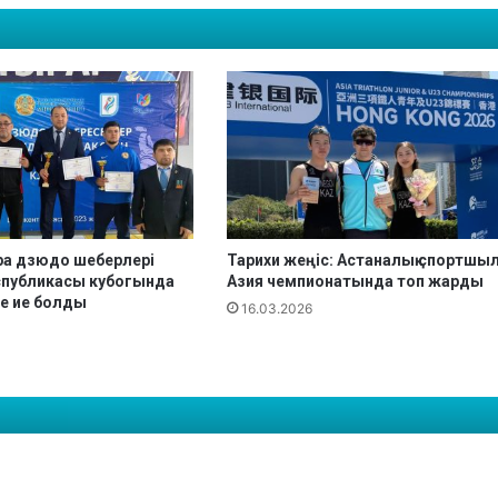
ж
е
к
ү
з
д
і
к
т
е
р
ра дзюдо шеберлері
Тарихи жеңіс: Астаналық спортшы
і
еспубликасы кубогында
Азия чемпионатында топ жарды
ге ие болды
16.03.2026