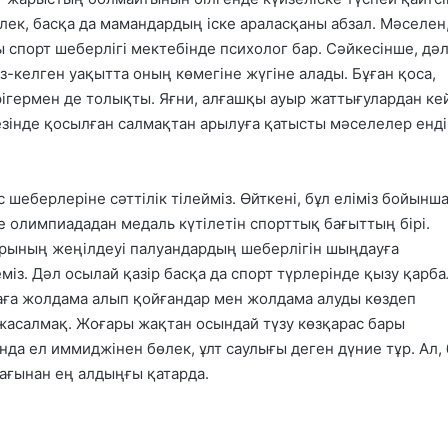
өлек, басқа да мамандардың іске араласқаны абзал. Мәселен
 спорт шеберлігі мектебінде психолог бар. Сәйкесінше, дә
з-келген уақытта оның көмегіне жүгіне алады. Бұған қоса,
гермен де толықты. Яғни, алғашқы ауыр жаттығулардан ке
езінде қосылған салмақтан арылуға қатысты мәселелер енді
 шеберлеріне сәттілік тілейміз. Өйткені, бұл еліміз бойынш
олимпиададан медаль күтілетін спорттық бағыттың бірі.
арының жеңілдеуі палуандардың шеберлігін шыңдауға
міз. Дәл осылай қазір басқа да спорт түрлерінде қызу қарба
аға жолдама алып қойғандар мен жолдама алуды көздеп
жасалмақ. Жоғары жақтан осындай түзу көзқарас бары
нда ел иммиджінен бөлек, ұлт саулығы деген дүние тұр. Ал, 
ағынан ең алдыңғы қатарда.