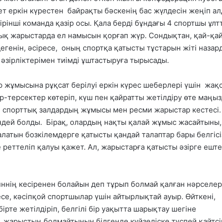
ет еркін күрестен байрақты бәскенің бас жүлдесін жеңіп ал
бірінші команда қазір осы. Қала берді бұндағы 4 спортшы ұлт
ық жарыстарда ел намысын қорғап жүр. Сондықтан, қай-қа
дегенін, әсіресе, оның спортқа қатысты тұстарын жіті назар
 әзірліктерімен тиімді ұштастыруға тырысады.
 жұмысына рұқсат берілуі еркін күрес шеберлері үшін жақ
ір-терсектер көтеріп, күш пен қайратты жетілдіру өте маңыз
ны спорттық залдардың жұмысы мен ресми жарыстар кестесі.
ндей болды. Бірақ, олардың нақты қалай жұмыс жасайтыны,
алатын бозкілемдерге қатысты қандай талаптар бары белгісі
е реттеліп қалуы қажет. Ал, жарыстарға қатысты әзірге ешт
нннің кесіренен болайын деп тұрып болмай қалған нәрселер
есе, кәсіпқой спортшылар үшін айтырлықтай ауыр. Өйткені,
ірте жетілдіріп, белгілі бір уақытта шарықтау шегіне
е жарыстың болмайтынын білгенде күйзеліске түспей қайтсі