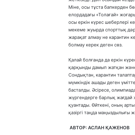
Міне, осы тұста бапкерден б
елордадағы «Толағай» жоғары
осы еркін күрес шеберлері ке
мекеме жуырда спорттық дәрі
жарақат алмау не карантин к
болмау керек деген сөз.
Қалай болғанда да еркін күрес
қарқынды дамып жатқан және 
Сондықтан, карантин талапт
мүмкіндік ашады деген үмітте
басталды. Әсіресе, олимпиад
жүргендерге барлық жағдай 
қуантады. Өйткені, оның арты
қазіргі таңда маңыздылығы ж
АВТОР: АСЛАН ҚАЖЕНОВ