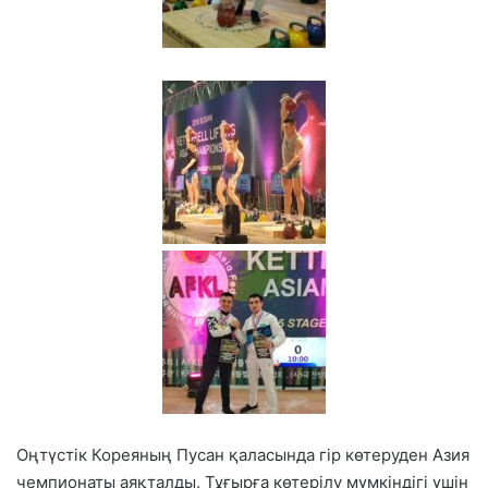
Оңтүстік Кореяның Пусан қаласында гір көтеруден Азия
чемпионаты аяқталды. Тұғырға көтерілу мүмкіндігі үшін