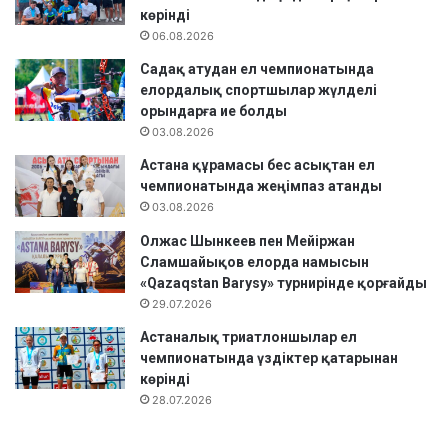
н
көрінді
т
06.08.2026
қ
ы
Садақ атудан ел чемпионатында
з
елордалық спортшылар жүлделі
м
орындарға ие болды
е
03.08.2026
т
Астана құрамасы бес асықтан ел
і
чемпионатында жеңімпаз атанды
н
03.08.2026
і
ң
Олжас Шынкеев пен Мейіржан
н
Сламшайықов елорда намысын
ә
«Qazaqstan Barysy» турнирінде қорғайды
т
29.07.2026
и
Астаналық триатлоншылар ел
ж
чемпионатында үздіктер қатарынан
е
көрінді
л
е
28.07.2026
р
і