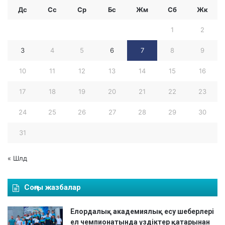
е
Дс
Сс
Ср
Бc
Жм
Сб
Жк
к
е
1
2
т
т
3
4
5
6
7
8
9
і
к
10
11
12
13
14
15
16
а
у
17
18
19
20
21
22
23
д
и
24
25
26
27
28
29
30
т
д
31
е
п
« Шлд
а
р
т
Соңғы жазбалар
а
м
Елордалық академиялық есу шеберлері
е
ел чемпионатында үздіктер қатарынан