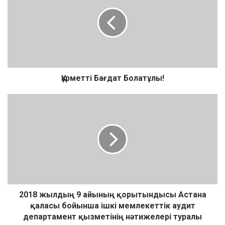
р
м
е
т
т
і
Б
а
Құрметті Бағдат Болатұлы!
ғ
д
2
а
0
т
1
Б
8
о
ж
л
ы
а
л
т
д
ұ
ы
л
ң
2018 жылдың 9 айының қорытындысы Астана
ы
9
қаласы бойынша ішкі мемлекеттік аудит
!
а
департамент қызметінің нәтижелері туралы