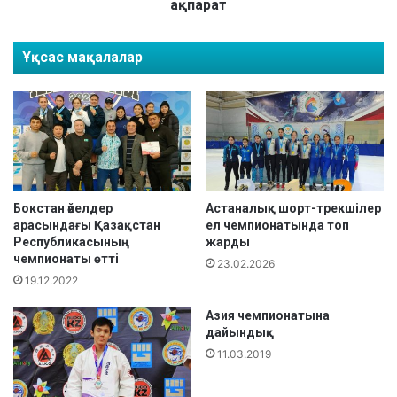
й
ақпарат
ы
н
Ұқсас мақалалар
ы
ң
қ
о
р
ы
т
ы
н
Бокстан әйелдер
Астаналық шорт-трекшілер
д
арасындағы Қазақстан
ел чемпионатында топ
Республикасының
жарды
ы
чемпионаты өтті
с
23.02.2026
ы
19.12.2022
А
Азия чемпионатына
с
дайындық
т
а
11.03.2019
н
а