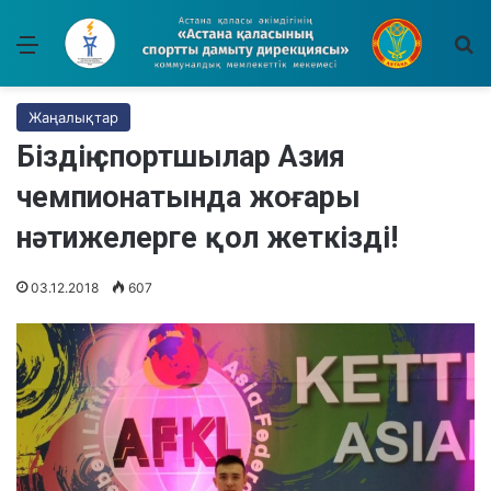
Мәзір
І
Жаңалықтар
Біздің спортшылар Азия
чемпионатында жоғары
нәтижелерге қол жеткізді!
03.12.2018
607