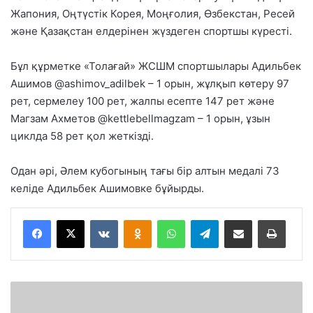
Жапония, Оңтүстік Корея, Моңғолия, Өзбекстан, Ресей
және Қазақстан елдерінен жүздеген спортшы күресті.
Бұл құрметке «Толағай» ЖСШМ спортшылары Адильбек
Ашимов @ashimov_adilbek – 1 орын, жұлқып көтеру 97
рет, сермелеу 100 рет, жалпы есепте 147 рет және
Магзам Ахметов @kettlebellmagzam – 1 орын, ұзын
циклда 58 рет қол жеткізді.
Одан әрі, Әлем кубогының тағы бір алтын медалі 73
келіде Адильбек Ашимовке бұйырды.
VKontakte
Odnoklassniki
WhatsApp
Telegram
Share via Email
Басып шығару
Қ
ұ