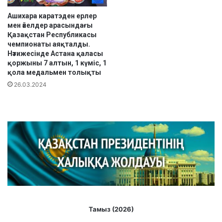
қ
Ашихара каратэден ерлер
а
мен әйелдер арасындағы
л
Қазақстан Республикасы
а
чемпионаты аяқталды.
с
Нәтижесінде Астана қаласы
ы
қоржыны 7 алтын, 1 күміс, 1
б
қола медальмен толықты
о
26.03.2024
й
ы
н
ш
а
і
ш
к
і
м
е
м
Тамыз (2026)
л