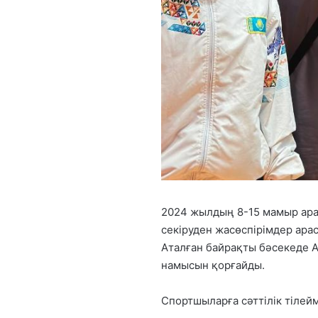
2024 жылдың 8-15 мамыр ара
секіруден жасөспірімдер ара
Аталған байрақты бәсекеде 
намысын қорғайды.
Спортшыларға сәттілік тілейм