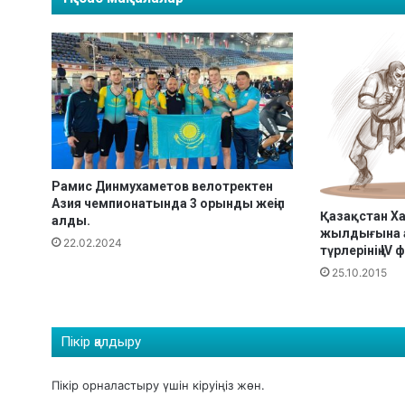
З
А
Қ
С
Т
А
Н
Р
Е
С
Рамис Динмухаметов велотректен
П
Азия чемпионатында 3 орынды жеңіп
У
Қазақстан Х
алды.
Б
жылдығына а
22.02.2024
Л
түрлерінің ІV
И
25.10.2015
К
А
С
Пікір қалдыру
Ы
Н
Ы
Пікір орналастыру үшін
кіруіңіз
жөн.
Ң