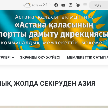
℃
22
Facebook
YouTube
Instagram
Кіру
Sidebar
Астана
ҮРЛЕРІ
ЭКРАНДЫ ОҚУ ЖҮЙЕСІ
МЕМЛЕКЕТТІК САТЫП 
ЛЫҚ ЖОЛДА СЕКІРУДЕН АЗИЯ