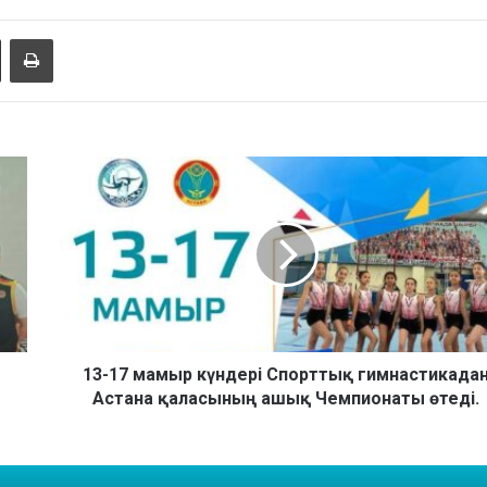
Share via Email
Басып шығару
1
3
-
1
7
м
а
м
ы
р
13-17 мамыр күндері Спорттық гимнастикада
к
Астана қаласының ашық Чемпионаты өтеді.
ү
н
д