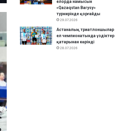
елорда намысын
«Qazaqstan Barysy»
турнирінде қорғайды
29.07.2026
Астаналық триатлоншылар
ел чемпионатында үздіктер
қатарынан көрінді
28.07.2026