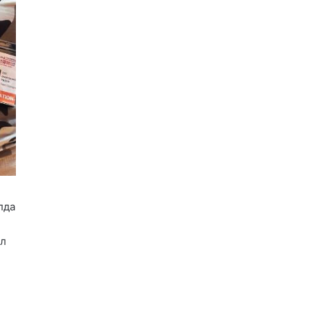
лда
ел