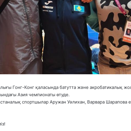
лығы Гонг-Конг қаласында батутта және акробатикалық жо
сындағы Азия чемпионаты өтуде.
Астаналық спортшылар Аружан Уәлихан, Варвара Шарапова 
із!