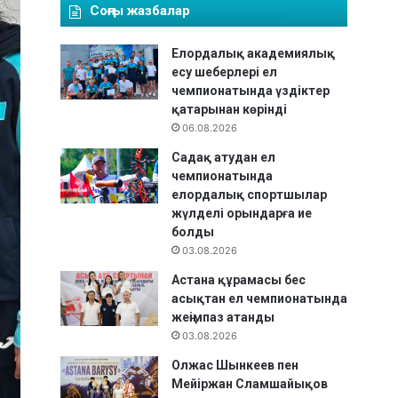
Соңғы жазбалар
Елордалық академиялық
есу шеберлері ел
чемпионатында үздіктер
қатарынан көрінді
06.08.2026
Садақ атудан ел
чемпионатында
елордалық спортшылар
жүлделі орындарға ие
болды
03.08.2026
Астана құрамасы бес
асықтан ел чемпионатында
жеңімпаз атанды
03.08.2026
Олжас Шынкеев пен
Мейіржан Сламшайықов