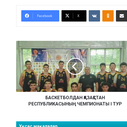
VKontakte
Odnoklassniki
Facebook
X
Б
А
С
К
Е
Т
Б
О
Л
Д
БАСКЕТБОЛДАН ҚАЗАҚСТАН
А
РЕСПУБЛИКАСЫНЫҢ ЧЕМПИОНАТЫ І ТУР
Н
Қ
А
Ұқсас мақалалар