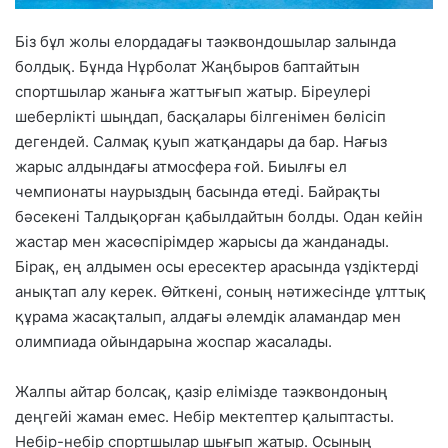
Біз бұл жолы елордадағы таэквондошылар залында
болдық. Бұнда Нұрболат Жаңбыров баптайтын
спортшылар жаныға жаттығып жатыр. Біреулері
шеберлікті шыңдап, басқалары білгенімен бөлісіп
дегендей. Салмақ қуып жатқандары да бар. Нағыз
жарыс алдындағы атмосфера ғой. Биылғы ел
чемпионаты наурыздың басында өтеді. Байрақты
бәсекені Талдықорған қабылдайтын болды. Одан кейін
жастар мен жасөспірімдер жарысы да жанданады.
Бірақ, ең алдымен осы ересектер арасында үздіктерді
анықтап алу керек. Өйткені, соның нәтижесінде ұлттық
құрама жасақталып, алдағы әлемдік аламандар мен
олимпиада ойындарына жоспар жасалады.
Жалпы айтар болсақ, қазір елімізде таэквондоның
деңгейі жаман емес. Небір мектептер қалыптасты.
Небір-небір спортшылар шығып жатыр. Осының