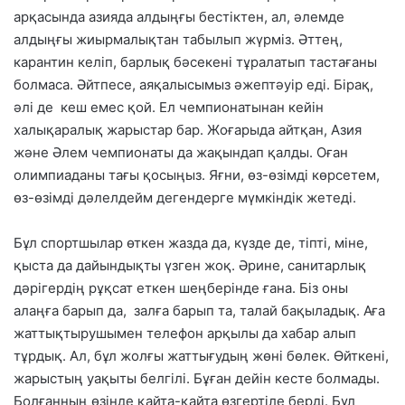
арқасында азияда алдыңғы бестіктен, ал, әлемде
алдыңғы жиырмалықтан табылып жүрміз. Әттең,
карантин келіп, барлық бәсекені тұралатып тастағаны
болмаса. Әйтпесе, аяқалысымыз әжептәуір еді. Бірақ,
әлі де кеш емес қой. Ел чемпионатынан кейін
халықаралық жарыстар бар. Жоғарыда айтқан, Азия
және Әлем чемпионаты да жақындап қалды. Оған
олимпиаданы тағы қосыңыз. Яғни, өз-өзімді көрсетем,
өз-өзімді дәлелдейм дегендерге мүмкіндік жетеді.
Бұл спортшылар өткен жазда да, күзде де, тіпті, міне,
қыста да дайындықты үзген жоқ. Әрине, санитарлық
дәрігердің рұқсат еткен шеңберінде ғана. Біз оны
алаңға барып да, залға барып та, талай бақыладық. Аға
жаттықтырушымен телефон арқылы да хабар алып
тұрдық. Ал, бұл жолғы жаттығудың жөні бөлек. Өйткені,
жарыстың уақыты белгілі. Бұған дейін кесте болмады.
Болғанның өзінде қайта-қайта өзгертіле берді. Бұл