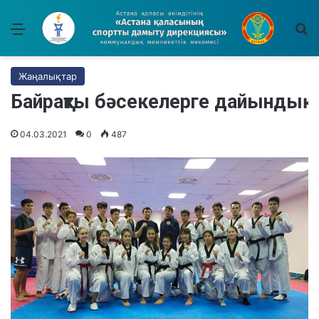
Мәзір
І
Жаңалықтар
Байрақты бәсекелерге дайындық
04.03.2021
0
487