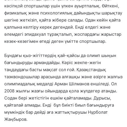
кәсіпқой спортшылар үшін үлкен ауыртпалық. Өйткені,
физикалық және психологиялық дайындықты шарықтау
шегіне жеткізіп, қайта жібере салады. Одан кейін қайта
қалпына келтіру керек дегендей. Енді елдегі және
әлемдегі эпидахуал тұрақталып, жоспардағы жарыстар
кезек-кезегімен өтеді деген үмітте спортшылар.
Бұндағы қыз-жігіттердің қай-қайсы да олимп шыңын
бағындыруды армандайды. Кәріс жекпе-жегін
таңдаудағы басты мақсат сол ғой. Қазақстандық
таэквондошылар арасында алғашқы және әзірге жалғыз
олимпиадалық медалді Арман Шілманов еншіледі. Ол
2008 жылғы жазғы ойындарда қола жүлдегер атанды.
Содан бері жетістігін ешкім қайталамады. Дұрысы,
қайталай алмады. Енді бұл биікті биыл бағындыруға
мүмкіндік бар дейді аға жаттықтырушы Нұрболат
Жаңбыров.