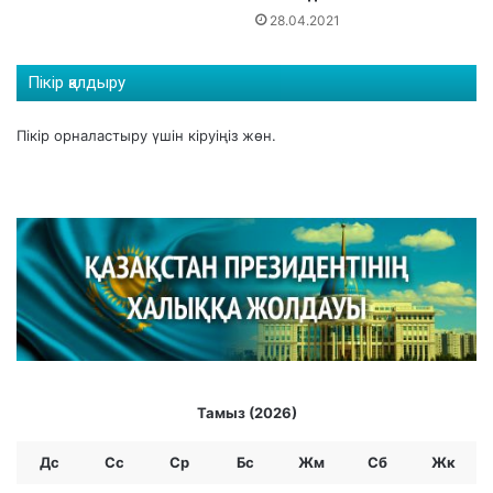
28.04.2021
Пікір қалдыру
Пікір орналастыру үшін
кіруіңіз
жөн.
Тамыз (2026)
Дс
Сс
Ср
Бc
Жм
Сб
Жк