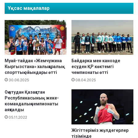
і
о
Ұқсас мақалалар
л
а
ж
ү
л
д
е
г
е
Муай-тайдан «Жемчужина
Байдарка мен каноэде
Кыргызстана» халықаралық
есуден ҚР көктемгі
р
спорттық ойындары өтті
чемпионаты өтті
30.06.2025
08.04.2025
Оқ атудан Қазақстан
Республикасының жеке-
командалық чемпионаты
аяқталды
05.11.2022
Жігіттеріміз жүлдегерлер
тізімінде