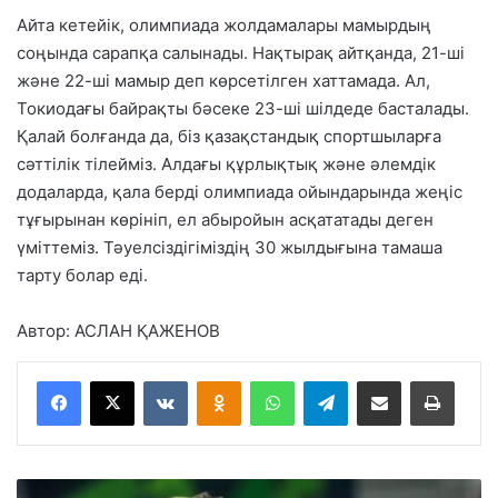
Айта кетейік, олимпиада жолдамалары мамырдың
соңында сарапқа салынады. Нақтырақ айтқанда, 21-ші
және 22-ші мамыр деп көрсетілген хаттамада. Ал,
Токиодағы байрақты бәсеке 23-ші шілдеде басталады.
Қалай болғанда да, біз қазақстандық спортшыларға
сәттілік тілейміз. Алдағы құрлықтық және әлемдік
додаларда, қала берді олимпиада ойындарында жеңіс
тұғырынан көрініп, ел абыройын асқататады деген
үміттеміз. Тәуелсіздігіміздің 30 жылдығына тамаша
тарту болар еді.
Автор: АСЛАН ҚАЖЕНОВ
VKontakte
Odnoklassniki
WhatsApp
Telegram
Share via Email
Басып шығару
Г