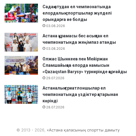
Садақ атудан ел чемпионатында
елордалық спортшылар жүлделі
орындарға ие болды
03.08.2026
Астана құрамасы бес асықтан ел
чемпионатында жеңімпаз атанды
03.08.2026
Олжас Шынкеев пен Мейіржан
Сламшайықов елорда намысын
«Qazaqstan Barysy» турнирінде қорғайды
29.07.2026
Астаналық триатлоншылар ел
чемпионатында үздіктер қатарынан
көрінді
28.07.2026
© 2013 - 2026,
«Астана қаласының спортты дамыту