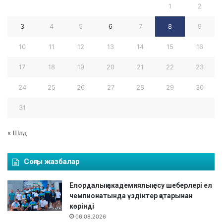
1
2
3
4
5
6
7
8
9
10
11
12
13
14
15
16
17
18
19
20
21
22
23
24
25
26
27
28
29
30
31
« Шлд
Соңғы жазбалар
Елордалық академиялық есу шеберлері ел
чемпионатында үздіктер қатарынан
көрінді
06.08.2026