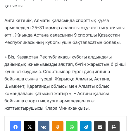
қатысты.
Айта кетейік, Алматы қаласында спорттық құзға
өрмелеуден 25-31 мамыр аралығы оқу-жаттығу жиыны
өтті. Жиында Астана қаласынан 9 спортшы Қазақстан
Республикасының кубогы үшін бақталасатын болады.
» Біз, Қазақстан Республикасы кубогы алдындағы
дайындық жиынымызды аяқтап, бүгін жарыстың бірінші
күнін өткізудеміз. Спортшылар түрлі дисциплина
бойынша сынға түседі. Жарысқа Алматы, Астана,
Шымкент, Қарағанды облысы мен Алматы облыс
командалары қатысып жатыр «, – Астана қаласы
бойынша спорттық құзға өрмелеуден аға-
жаттықтырушысы Клара Миниханқызы.
VKontakte
Odnoklassniki
WhatsApp
Telegram
Share via Email
Басып шығару