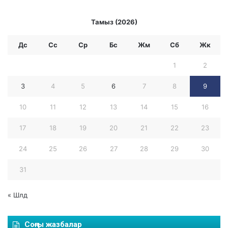
а
н
Тамыз (2026)
Р
е
с
Дс
Сс
Ср
Бc
Жм
Сб
Жк
п
у
1
2
б
3
4
5
6
7
8
9
л
и
10
11
12
13
14
15
16
к
а
17
18
19
20
21
22
23
с
ы
24
25
26
27
28
29
30
н
ы
31
ң
ч
е
« Шлд
м
п
Соңғы жазбалар
и