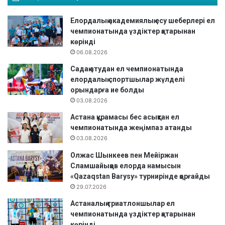
о
н
Елордалық академиялық есу шеберлері ел
а
чемпионатында үздіктер қатарынан
т
көрінді
ы
06.08.2026
а
Садақ атудан ел чемпионатында
я
елордалық спортшылар жүлделі
қ
орындарға ие болды
т
03.08.2026
а
л
Астана құрамасы бес асықтан ел
д
чемпионатында жеңімпаз атанды
ы
03.08.2026
Олжас Шынкеев пен Мейіржан
Сламшайықов елорда намысын
«Qazaqstan Barysy» турнирінде қорғайды
29.07.2026
Астаналық триатлоншылар ел
чемпионатында үздіктер қатарынан
көрінді