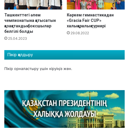
с
к
е
ү
к
Ташкенттегі әлем
Көркем гимнастикадан
н
чемпионатына қатысатын
«Gracia Fair CUP»
т
і
қазақстандық боксшылар
халықаралық турнирі
е
белгілі болды
р
29.08.2022
25.04.2023
а
р
а
Пікір қалдыру
с
ы
Пікір орналастыру үшін
кіруіңіз
жөн.
н
д
а
Қ
а
з
а
қ
с
т