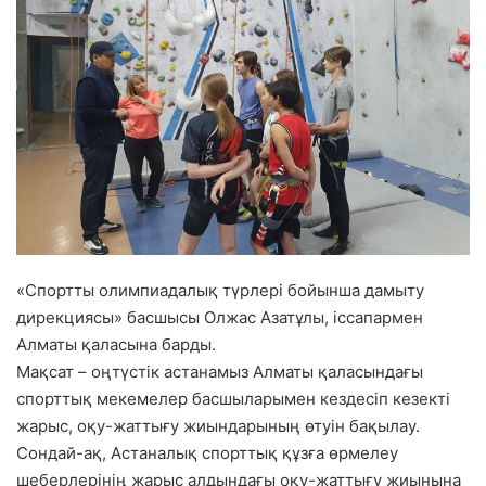
«Спортты олимпиадалық түрлері бойынша дамыту
дирекциясы» басшысы Олжас Азатұлы, іссапармен
Алматы қаласына барды.
Мақсат – оңтүстік астанамыз Алматы қаласындағы
спорттық мекемелер басшыларымен кездесіп кезекті
жарыс, оқу-жаттығу жиындарының өтуін бақылау.
Сондай-ақ, Астаналық спорттық құзға өрмелеу
шеберлерінің жарыс алдындағы оқу-жаттығу жиынына