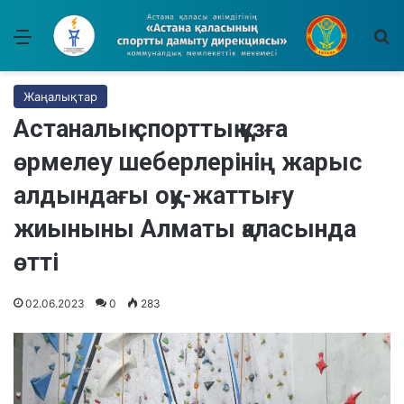
Мәзір
І
Жаңалықтар
Астаналық спорттық құзға
өрмелеу шеберлерінің жарыс
алдындағы оқу-жаттығу
жиыныны Алматы қаласында
өтті
02.06.2023
0
283