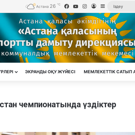
℃
26
Facebook
YouTube
Instagram
Кіру
Sidebar
Астана
ҮРЛЕРІ
ЭКРАНДЫ ОҚУ ЖҮЙЕСІ
МЕМЛЕКЕТТІК САТЫП 
стан чемпионатында үздіктер