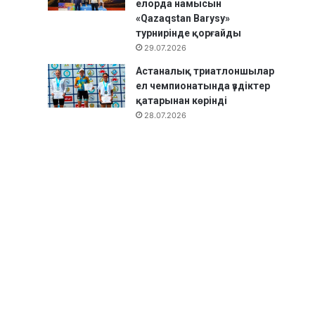
елорда намысын
«Qazaqstan Barysy»
турнирінде қорғайды
29.07.2026
Астаналық триатлоншылар
ел чемпионатында үздіктер
қатарынан көрінді
28.07.2026