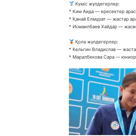
Күміс жүлдегерлер:
* Ким Аида — ересектер ара
* Қанай Елмұрат — жастар а
* Исмаилбаев Хайдар — жасө
Қола жүлдегерлер:
* Кельгин Владислав — жаст
* Маралбекова Сара — юниор