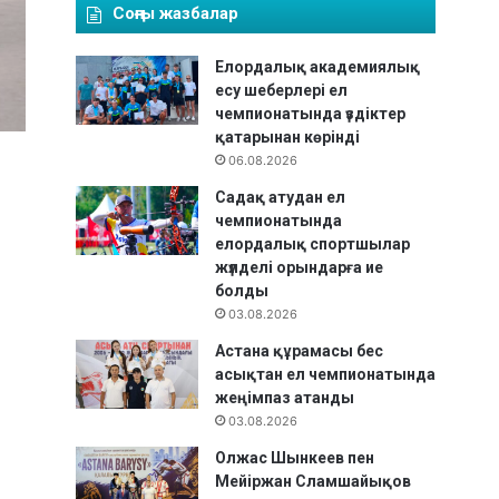
Соңғы жазбалар
Елордалық академиялық
есу шеберлері ел
чемпионатында үздіктер
қатарынан көрінді
06.08.2026
Садақ атудан ел
чемпионатында
елордалық спортшылар
жүлделі орындарға ие
болды
03.08.2026
Астана құрамасы бес
асықтан ел чемпионатында
жеңімпаз атанды
03.08.2026
Олжас Шынкеев пен
Мейіржан Сламшайықов