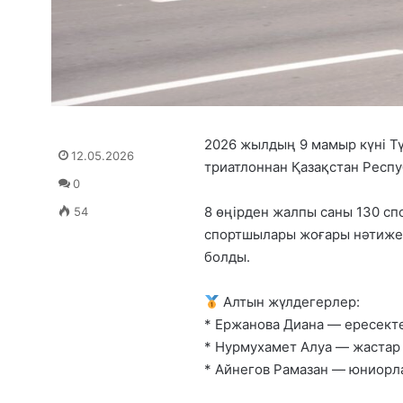
2026 жылдың 9 мамыр күні Т
12.05.2026
триатлоннан Қазақстан Респ
0
8 өңірден жалпы саны 130 сп
54
спортшылары жоғары нәтиже к
болды.
Алтын жүлдегерлер:
* Ержанова Диана — ересект
* Нурмухамет Алуа — жастар
* Айнегов Рамазан — юниорл