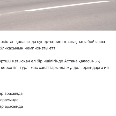
үркістан қаласында супер-спринт қашықтығы бойынша
убликасының чемпионаты өтті.
ортшы қатысқан ел біріншілігінде Астана қаласының
өрсетіп, түрлі жас санаттарында жүлделі орындарға ие
ер арасында
 арасында
ар арасында