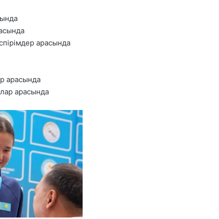
сында
расында
спірімдер арасында
ар арасында
лар арасында