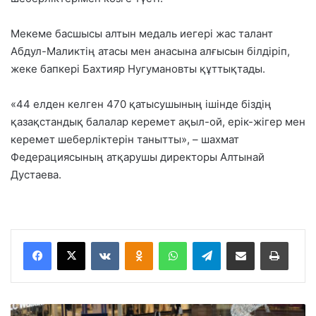
Мекеме басшысы алтын медаль иегері жас талант
Абдул-Маликтің атасы мен анасына алғысын білдіріп,
жеке бапкері Бахтияр Нугумановты құттықтады.
«44 елден келген 470 қатысушының ішінде біздің
қазақстандық балалар керемет ақыл-ой, ерік-жігер мен
керемет шеберліктерін танытты», – шахмат
Федерациясының атқарушы директоры Алтынай
Дустаева.
VKontakte
Odnoklassniki
WhatsApp
Telegram
Share via Email
Басып шығару
А