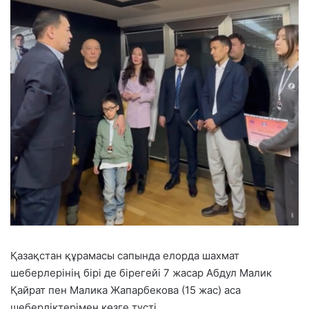
Қазақстан құрамасы сапында елорда шахмат
шеберлерінің бірі де бірегейі 7 жасар Абдул Малик
Қайрат пен Малика Жапарбекова (15 жас) аса
шеберліктерімен көзге түсті.