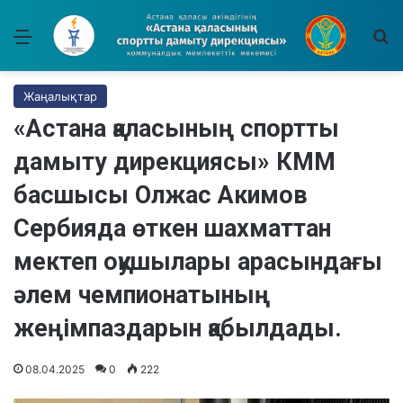
Мәзір
І
Жаңалықтар
«Астана қаласының спортты
дамыту дирекциясы» КММ
басшысы Олжас Акимов
Сербияда өткен шахматтан
мектеп оқушылары арасындағы
әлем чемпионатының
жеңімпаздарын қабылдады.
08.04.2025
0
222