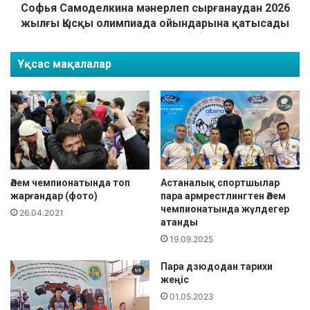
ы
д
Софья Самоделкина мәнерлеп сырғанаудан 2026
п
е
жылғы Қысқы олимпиада ойындарына қатысады
о
л
й
к
н
Ұқсас мақалалар
и
а
н
у
а
д
м
а
ә
н
н
Қ
е
а
р
з
л
Әлем чемпионатында топ
Астаналық спортшылар
а
жарғандар (фото)
пара армрестлингтен Әлем
е
қ
чемпионатында жүлдегер
п
26.04.2021
атанды
с
с
т
19.09.2025
ы
а
р
Пара дзюдодан тарихи
н
ғ
жеңіс
м
а
е
01.05.2023
н