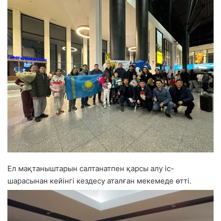
Ел мақтаныштарын салтанатпен қарсы алу іс-
шарасынан кейінгі кездесу аталған мекемеде өтті.