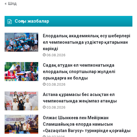
а
« Шлд
д
ы
Соңғы жазбалар
Елордалық академиялық есу шеберлері
ел чемпионатында үздіктер қатарынан
көрінді
06.08.2026
Садақ атудан ел чемпионатында
елордалық спортшылар жүлделі
орындарға ие болды
03.08.2026
Астана құрамасы бес асықтан ел
чемпионатында жеңімпаз атанды
03.08.2026
Олжас Шынкеев пен Мейіржан
Сламшайықов елорда намысын
«Qazaqstan Barysy» турнирінде қорғайды
29.07.2026